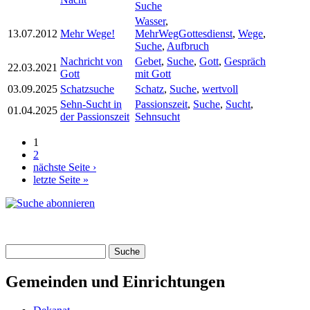
Suche
Wasser
,
13.07.2012
Mehr Wege!
MehrWegGottesdienst
,
Wege
,
Suche
,
Aufbruch
Nachricht von
Gebet
,
Suche
,
Gott
,
Gespräch
22.03.2021
Gott
mit Gott
03.09.2025
Schatzsuche
Schatz
,
Suche
,
wertvoll
Sehn-Sucht in
Passionszeit
,
Suche
,
Sucht
,
01.04.2025
der Passionszeit
Sehnsucht
1
Seiten
2
nächste Seite ›
letzte Seite »
Suche
Suchformular
Gemeinden und Einrichtungen