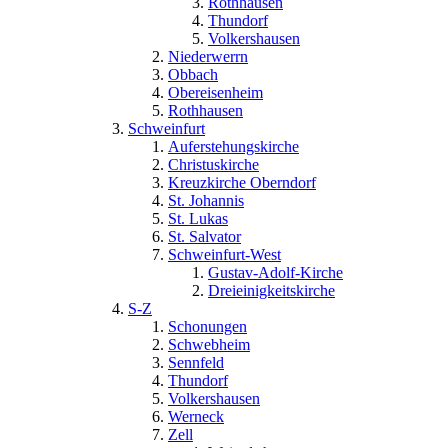
Rothhausen
Thundorf
Volkershausen
Niederwerrn
Obbach
Obereisenheim
Rothhausen
Schweinfurt
Auferstehungskirche
Christuskirche
Kreuzkirche Oberndorf
St. Johannis
St. Lukas
St. Salvator
Schweinfurt-West
Gustav-Adolf-Kirche
Dreieinigkeitskirche
S-Z
Schonungen
Schwebheim
Sennfeld
Thundorf
Volkershausen
Werneck
Zell