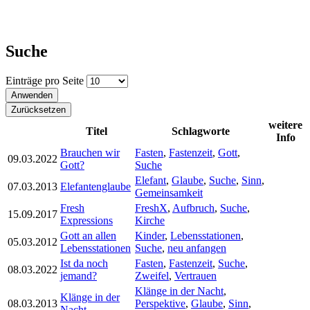
Suche
Einträge pro Seite
weitere
Titel
Schlagworte
Info
Brauchen wir
Fasten
,
Fastenzeit
,
Gott
,
09.03.2022
Gott?
Suche
Elefant
,
Glaube
,
Suche
,
Sinn
,
07.03.2013
Elefantenglaube
Gemeinsamkeit
Fresh
FreshX
,
Aufbruch
,
Suche
,
15.09.2017
Expressions
Kirche
Gott an allen
Kinder
,
Lebensstationen
,
05.03.2012
Lebensstationen
Suche
,
neu anfangen
Ist da noch
Fasten
,
Fastenzeit
,
Suche
,
08.03.2022
jemand?
Zweifel
,
Vertrauen
Klänge in der Nacht
,
Klänge in der
08.03.2013
Perspektive
,
Glaube
,
Sinn
,
Nacht