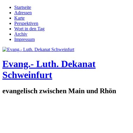
Direkt zum Inhalt
Startseite
Adressen
Hauptmenü
Karte
Perspektiven
Wort in den Tag
Archiv
Impressum
Evang.- Luth. Dekanat
Schweinfurt
evangelisch zwischen Main und Rhön