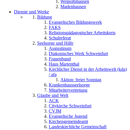
Weipoltshausen
Madenhausen
Dienste und Werke
Bildung
Evangelisches Bildungswerk
FAKS
Religionspädagogischer Arbeitskreis
Schulreferat
Seelsorge und Hilfe
Augustinum
Diakonisches Werk Schweinfurt
Frauenbund
Haus Marienthal
Kirchlicher Dienst in der Arbeitswelt (kda)
/ afa
Aktion: freier Sonntag
Krankenhausseelsorge
Mitarbeitervertretung
Glaube und Welt
ACK
Citykirche Schweinfurt
CVJM
Evangelische Jugend
Kirchengemeindeamt
Landeskirchliche Gemeinschaft