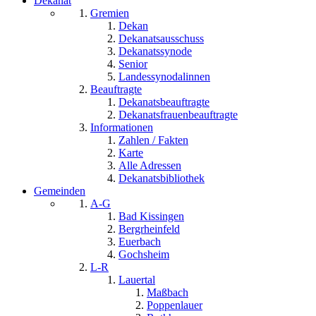
Dekanat
Gremien
Dekan
Dekanatsausschuss
Dekanatssynode
Senior
Landessynodalinnen
Beauftragte
Dekanatsbeauftragte
Dekanatsfrauenbeauftragte
Informationen
Zahlen / Fakten
Karte
Alle Adressen
Dekanatsbibliothek
Gemeinden
A-G
Bad Kissingen
Bergrheinfeld
Euerbach
Gochsheim
L-R
Lauertal
Maßbach
Poppenlauer