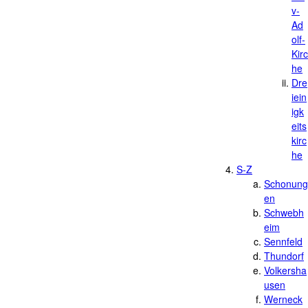
v-
Ad
olf-
Kirc
he
Dre
iein
igk
eits
kirc
he
S-Z
Schonung
en
Schwebh
eim
Sennfeld
Thundorf
Volkersha
usen
Werneck