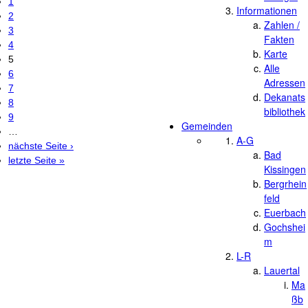
1
Informationen
2
Zahlen /
3
Fakten
4
Karte
5
Alle
6
Adressen
7
Dekanats
8
bibliothek
9
Gemeinden
…
A-G
nächste Seite ›
Bad
letzte Seite »
Kissingen
Bergrhein
feld
Euerbach
Gochshei
m
L-R
Lauertal
Ma
ßb