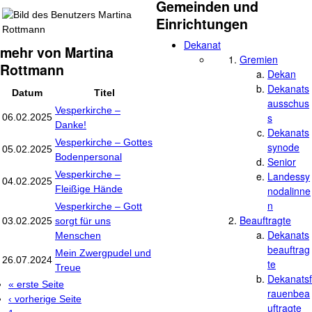
Gemeinden und
Einrichtungen
Dekanat
mehr von Martina
Gremien
Rottmann
Dekan
Dekanats
Datum
Titel
ausschus
Vesperkirche –
s
06.02.2025
Danke!
Dekanats
Vesperkirche – Gottes
synode
05.02.2025
Bodenpersonal
Senior
Vesperkirche –
Landessy
04.02.2025
Fleißige Hände
nodalinne
n
Vesperkirche – Gott
Beauftragte
03.02.2025
sorgt für uns
Dekanats
Menschen
beauftrag
Mein Zwergpudel und
26.07.2024
te
Treue
Dekanatsf
« erste Seite
Seiten
rauenbea
‹ vorherige Seite
uftragte