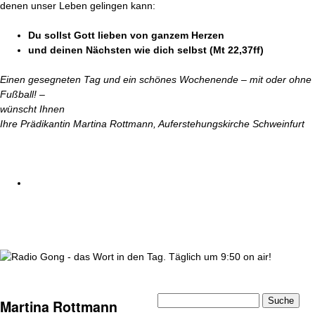
denen unser Leben gelingen kann:
Du sollst Gott lieben von ganzem Herzen
und deinen Nächsten wie dich selbst (Mt 22,37ff)
Einen gesegneten Tag und ein schönes Wochenende – mit oder ohne
Fußball! –
wünscht Ihnen
Ihre Prädikantin Martina Rottmann, Auferstehungskirche Schweinfurt
wortindentag-radiogong.png
Suche
Martina Rottmann
Suchformular