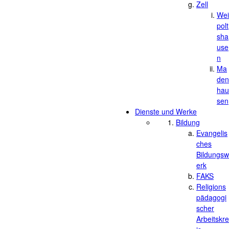
Zell
Wei
polt
sha
use
n
Ma
den
hau
sen
Dienste und Werke
Bildung
Evangelis
ches
Bildungsw
erk
FAKS
Religions
pädagogi
scher
Arbeitskre