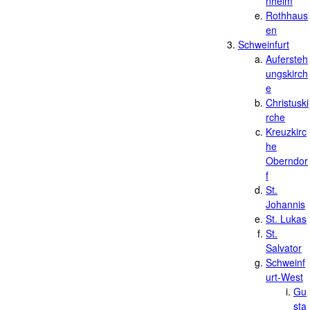
nheim
Rothhaus
en
Schweinfurt
Aufersteh
ungskirch
e
Christuski
rche
Kreuzkirc
he
Oberndor
f
St.
Johannis
St. Lukas
St.
Salvator
Schweinf
urt-West
Gu
sta