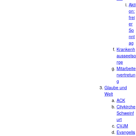
Akti
on:
frei
er
So
nnt
ag
Krankenh
ausseelso
rge
Mitarbeite
rvertretun
g
Glaube und
Welt
ACK
Citykirche
Schweinf
urt
CVJM
Evangelis