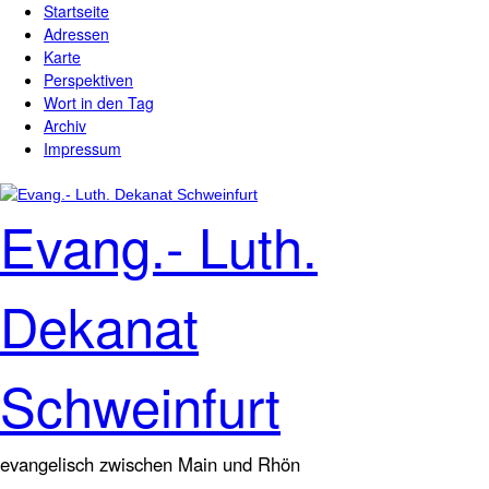
Startseite
Direkt zum Inhalt
Hauptmenü
Adressen
Karte
Perspektiven
Wort in den Tag
Archiv
Impressum
Evang.- Luth.
Dekanat
Schweinfurt
evangelisch zwischen Main und Rhön