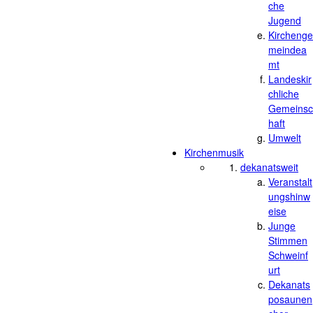
che
Jugend
Kirchenge
meindea
mt
Landeskir
chliche
Gemeinsc
haft
Umwelt
Kirchenmusik
dekanatsweit
Veranstalt
ungshinw
eise
Junge
Stimmen
Schweinf
urt
Dekanats
posaunen