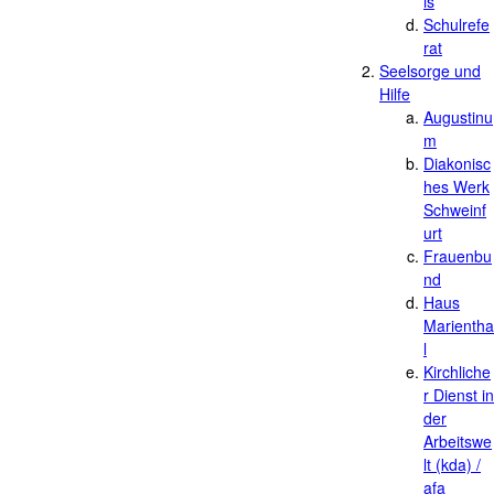
is
Schulrefe
rat
Seelsorge und
Hilfe
Augustinu
m
Diakonisc
hes Werk
Schweinf
urt
Frauenbu
nd
Haus
Marientha
l
Kirchliche
r Dienst in
der
Arbeitswe
lt (kda) /
afa