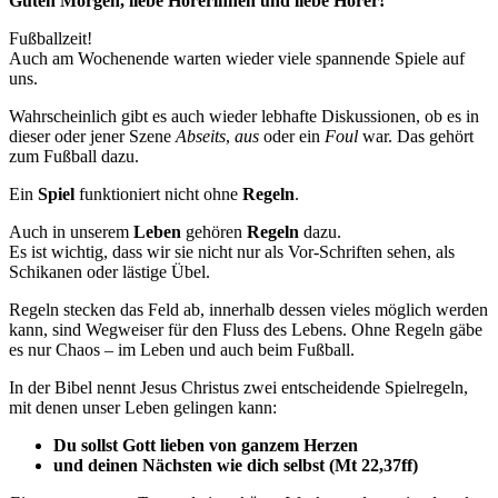
Guten Morgen, liebe Hörerinnen und liebe Hörer!
Fußballzeit!
Auch am Wochenende warten wieder viele spannende Spiele auf
uns.
Wahrscheinlich gibt es auch wieder lebhafte Diskussionen, ob es in
dieser oder jener Szene
Abseits
,
aus
oder ein
Foul
war. Das gehört
zum Fußball dazu.
Ein
Spiel
funktioniert nicht ohne
Regeln
.
Auch in unserem
Leben
gehören
Regeln
dazu.
Es ist wichtig, dass wir sie nicht nur als Vor-Schriften sehen, als
Schikanen oder lästige Übel.
Regeln stecken das Feld ab, innerhalb dessen vieles möglich werden
kann, sind Wegweiser für den Fluss des Lebens. Ohne Regeln gäbe
es nur Chaos – im Leben und auch beim Fußball.
In der Bibel nennt Jesus Christus zwei entscheidende Spielregeln,
mit denen unser Leben gelingen kann:
Du sollst Gott lieben von ganzem Herzen
und deinen Nächsten wie dich selbst (Mt 22,37ff)