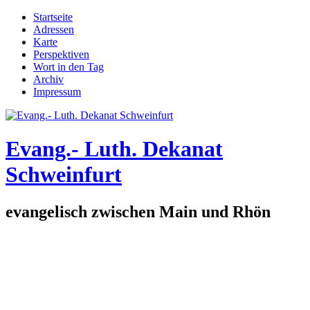
Direkt zum Inhalt
Startseite
Adressen
Hauptmenü
Karte
Perspektiven
Wort in den Tag
Archiv
Impressum
Evang.- Luth. Dekanat
Schweinfurt
evangelisch zwischen Main und Rhön