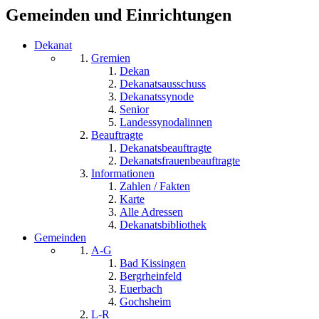
Suchformular
Gemeinden und Einrichtungen
Dekanat
Gremien
Dekan
Dekanatsausschuss
Dekanatssynode
Senior
Landessynodalinnen
Beauftragte
Dekanatsbeauftragte
Dekanatsfrauenbeauftragte
Informationen
Zahlen / Fakten
Karte
Alle Adressen
Dekanatsbibliothek
Gemeinden
A-G
Bad Kissingen
Bergrheinfeld
Euerbach
Gochsheim
L-R