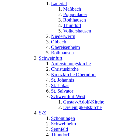
Lauertal
Maßbach
Poppenlauer
Rothhausen
Thundorf
Volkershausen
Niederwerrn
Obbach
Obereisenheim
Rothhausen
Schweinfurt
Auferstehungskirche
Christuskirche
Kreuzkirche Oberndorf
St. Johannis
St. Lukas
St. Salvator
Schweinfurt-West
Gustav-Adolf-Kirche
Dreieinigkeitskirche
S-Z
Schonungen
Schwebheim
Sennfeld
Thundorf