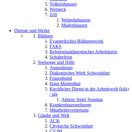
Volkershausen
Werneck
Zell
Weipoltshausen
Madenhausen
Dienste und Werke
Bildung
Evangelisches Bildungswerk
FAKS
Religionspädagogischer Arbeitskreis
Schulreferat
Seelsorge und Hilfe
Augustinum
Diakonisches Werk Schweinfurt
Frauenbund
Haus Marienthal
Kirchlicher Dienst in der Arbeitswelt (kda)
/ afa
Aktion: freier Sonntag
Krankenhausseelsorge
Mitarbeitervertretung
Glaube und Welt
ACK
Citykirche Schweinfurt
CVJM