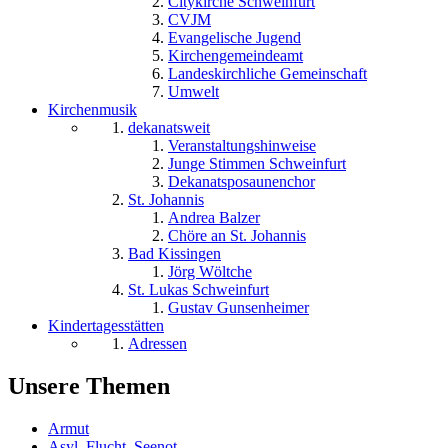
Citykirche Schweinfurt
CVJM
Evangelische Jugend
Kirchengemeindeamt
Landeskirchliche Gemeinschaft
Umwelt
Kirchenmusik
dekanatsweit
Veranstaltungshinweise
Junge Stimmen Schweinfurt
Dekanatsposaunenchor
St. Johannis
Andrea Balzer
Chöre an St. Johannis
Bad Kissingen
Jörg Wöltche
St. Lukas Schweinfurt
Gustav Gunsenheimer
Kindertagesstätten
Adressen
Unsere Themen
Armut
Asyl, Flucht, Seenot