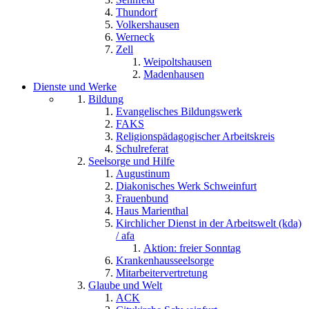
Thundorf
Volkershausen
Werneck
Zell
Weipoltshausen
Madenhausen
Dienste und Werke
Bildung
Evangelisches Bildungswerk
FAKS
Religionspädagogischer Arbeitskreis
Schulreferat
Seelsorge und Hilfe
Augustinum
Diakonisches Werk Schweinfurt
Frauenbund
Haus Marienthal
Kirchlicher Dienst in der Arbeitswelt (kda)
/ afa
Aktion: freier Sonntag
Krankenhausseelsorge
Mitarbeitervertretung
Glaube und Welt
ACK