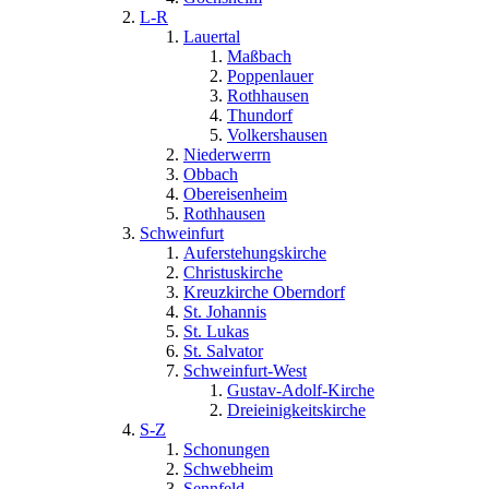
L-R
Lauertal
Maßbach
Poppenlauer
Rothhausen
Thundorf
Volkershausen
Niederwerrn
Obbach
Obereisenheim
Rothhausen
Schweinfurt
Auferstehungskirche
Christuskirche
Kreuzkirche Oberndorf
St. Johannis
St. Lukas
St. Salvator
Schweinfurt-West
Gustav-Adolf-Kirche
Dreieinigkeitskirche
S-Z
Schonungen
Schwebheim
Sennfeld