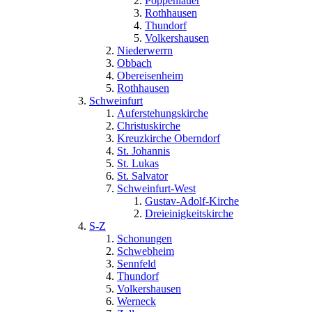
Poppenlauer
Rothhausen
Thundorf
Volkershausen
Niederwerrn
Obbach
Obereisenheim
Rothhausen
Schweinfurt
Auferstehungskirche
Christuskirche
Kreuzkirche Oberndorf
St. Johannis
St. Lukas
St. Salvator
Schweinfurt-West
Gustav-Adolf-Kirche
Dreieinigkeitskirche
S-Z
Schonungen
Schwebheim
Sennfeld
Thundorf
Volkershausen
Werneck