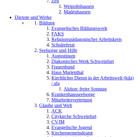
Zell
Weipoltshausen
Madenhausen
Dienste und Werke
Bildung
Evangelisches Bildungswerk
FAKS
Religionspädagogischer Arbeitskreis
Schulreferat
Seelsorge und Hilfe
Augustinum
Diakonisches Werk Schweinfurt
Frauenbund
Haus Marienthal
Kirchlicher Dienst in der Arbeitswelt (kda)
/ afa
Aktion: freier Sonntag
Krankenhausseelsorge
Mitarbeitervertretung
Glaube und Welt
ACK
Citykirche Schweinfurt
CVJM
Evangelische Jugend
Kirchengemeindeamt