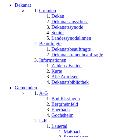
Dekanat
Gremien
Dekan
Dekanatsausschuss
Dekanatssynode
Senior
Landessynodalinnen
Beauftragte
Dekanatsbeauftragte
Dekanatsfrauenbeauftragte
Informationen
Zahlen / Fakten
Karte
Alle Adressen
Dekanatsbibliothek
Gemeinden
A-G
Bad Kissingen
Bergrheinfeld
Euerbach
Gochsheim
L-R
Lauertal
Maßbach