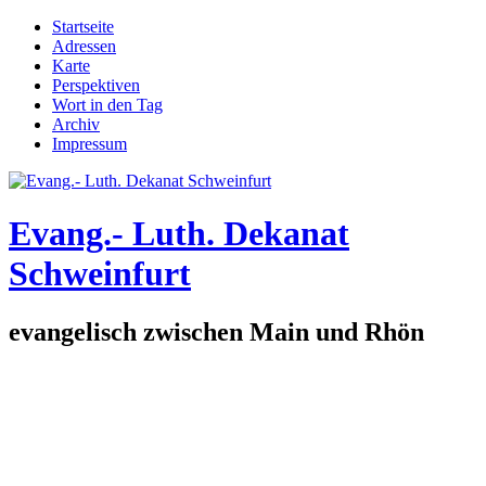
Direkt zum Inhalt
Startseite
Adressen
Hauptmenü
Karte
Perspektiven
Wort in den Tag
Archiv
Impressum
Evang.- Luth. Dekanat
Schweinfurt
evangelisch zwischen Main und Rhön