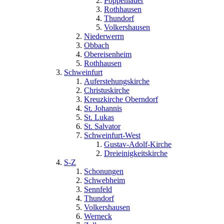
Poppenlauer
Rothhausen
Thundorf
Volkershausen
Niederwerrn
Obbach
Obereisenheim
Rothhausen
Schweinfurt
Auferstehungskirche
Christuskirche
Kreuzkirche Oberndorf
St. Johannis
St. Lukas
St. Salvator
Schweinfurt-West
Gustav-Adolf-Kirche
Dreieinigkeitskirche
S-Z
Schonungen
Schwebheim
Sennfeld
Thundorf
Volkershausen
Werneck