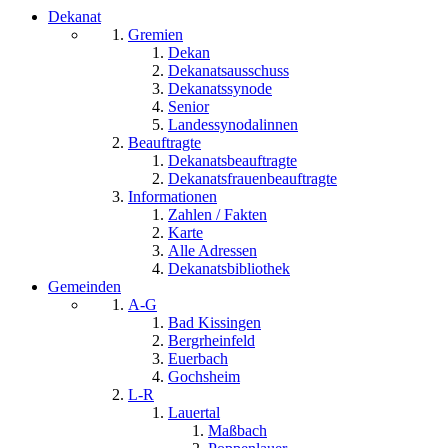
Dekanat
Gremien
Dekan
Dekanatsausschuss
Dekanatssynode
Senior
Landessynodalinnen
Beauftragte
Dekanatsbeauftragte
Dekanatsfrauenbeauftragte
Informationen
Zahlen / Fakten
Karte
Alle Adressen
Dekanatsbibliothek
Gemeinden
A-G
Bad Kissingen
Bergrheinfeld
Euerbach
Gochsheim
L-R
Lauertal
Maßbach