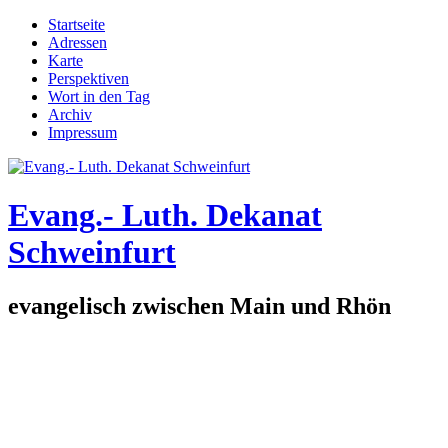
Direkt zum Inhalt
Startseite
Adressen
Hauptmenü
Karte
Perspektiven
Wort in den Tag
Archiv
Impressum
Evang.- Luth. Dekanat
Schweinfurt
evangelisch zwischen Main und Rhön