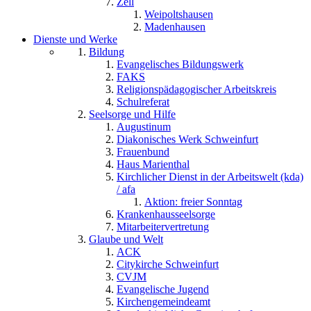
Zell
Weipoltshausen
Madenhausen
Dienste und Werke
Bildung
Evangelisches Bildungswerk
FAKS
Religionspädagogischer Arbeitskreis
Schulreferat
Seelsorge und Hilfe
Augustinum
Diakonisches Werk Schweinfurt
Frauenbund
Haus Marienthal
Kirchlicher Dienst in der Arbeitswelt (kda)
/ afa
Aktion: freier Sonntag
Krankenhausseelsorge
Mitarbeitervertretung
Glaube und Welt
ACK
Citykirche Schweinfurt
CVJM
Evangelische Jugend
Kirchengemeindeamt