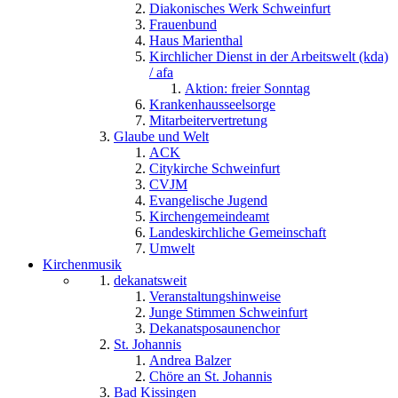
Diakonisches Werk Schweinfurt
Frauenbund
Haus Marienthal
Kirchlicher Dienst in der Arbeitswelt (kda)
/ afa
Aktion: freier Sonntag
Krankenhausseelsorge
Mitarbeitervertretung
Glaube und Welt
ACK
Citykirche Schweinfurt
CVJM
Evangelische Jugend
Kirchengemeindeamt
Landeskirchliche Gemeinschaft
Umwelt
Kirchenmusik
dekanatsweit
Veranstaltungshinweise
Junge Stimmen Schweinfurt
Dekanatsposaunenchor
St. Johannis
Andrea Balzer
Chöre an St. Johannis
Bad Kissingen