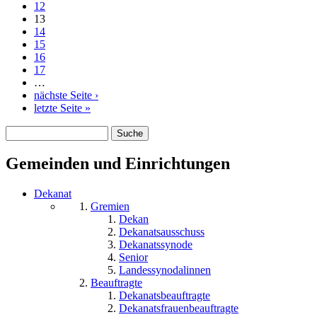
12
13
14
15
16
17
…
nächste Seite ›
letzte Seite »
Suche
Suchformular
Gemeinden und Einrichtungen
Dekanat
Gremien
Dekan
Dekanatsausschuss
Dekanatssynode
Senior
Landessynodalinnen
Beauftragte
Dekanatsbeauftragte
Dekanatsfrauenbeauftragte