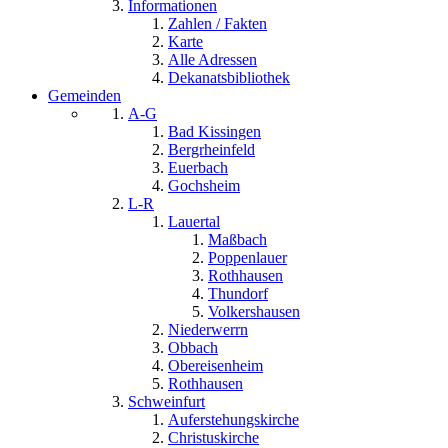
Informationen
Zahlen / Fakten
Karte
Alle Adressen
Dekanatsbibliothek
Gemeinden
A-G
Bad Kissingen
Bergrheinfeld
Euerbach
Gochsheim
L-R
Lauertal
Maßbach
Poppenlauer
Rothhausen
Thundorf
Volkershausen
Niederwerrn
Obbach
Obereisenheim
Rothhausen
Schweinfurt
Auferstehungskirche
Christuskirche