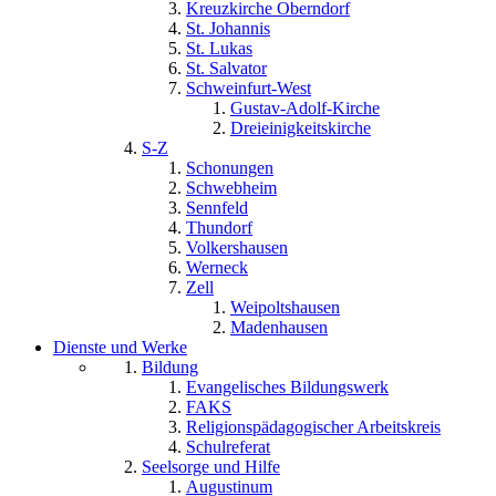
Kreuzkirche Oberndorf
St. Johannis
St. Lukas
St. Salvator
Schweinfurt-West
Gustav-Adolf-Kirche
Dreieinigkeitskirche
S-Z
Schonungen
Schwebheim
Sennfeld
Thundorf
Volkershausen
Werneck
Zell
Weipoltshausen
Madenhausen
Dienste und Werke
Bildung
Evangelisches Bildungswerk
FAKS
Religionspädagogischer Arbeitskreis
Schulreferat
Seelsorge und Hilfe
Augustinum