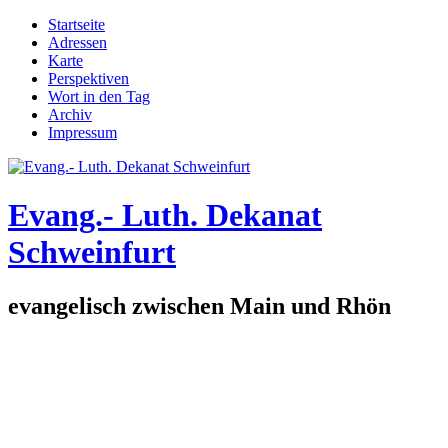
Direkt zum Inhalt
Startseite
Adressen
Hauptmenü
Karte
Perspektiven
Wort in den Tag
Archiv
Impressum
Evang.- Luth. Dekanat
Schweinfurt
evangelisch zwischen Main und Rhön