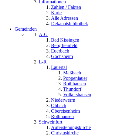
Informationen
Zahlen / Fakten
Karte
Alle Adressen
Dekanatsbibliothek
Gemeinden
A-G
Bad Kissingen
Bergrheinfeld
Euerbach
Gochsheim
L-R
Lauertal
Maßbach
Poppenlauer
Rothhausen
Thundorf
Volkershausen
Niederwerrn
Obbach
Obereisenheim
Rothhausen
Schweinfurt
Auferstehungskirche
Christuskirche