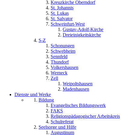
Kreuzkirche Oberndorf
St. Johannis
St. Lukas
St. Salvator
Schweinfurt-West
Gustav-Adolf-Kirche
Dreieinigkeitskirche
S-Z
Schonungen
Schwebheim
Sennfeld
Thundorf
Volkershausen
Werneck
Zell
Weipoltshausen
Madenhausen
Dienste und Werke
Bildung
Evangelisches Bildungswerk
FAKS
Religionspädagogischer Arbeitskreis
Schulreferat
Seelsorge und Hilfe
Augustinum