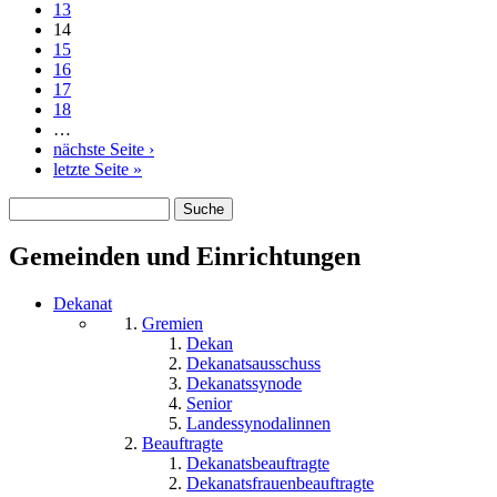
13
14
15
16
17
18
…
nächste Seite ›
letzte Seite »
Suche
Suchformular
Gemeinden und Einrichtungen
Dekanat
Gremien
Dekan
Dekanatsausschuss
Dekanatssynode
Senior
Landessynodalinnen
Beauftragte
Dekanatsbeauftragte
Dekanatsfrauenbeauftragte