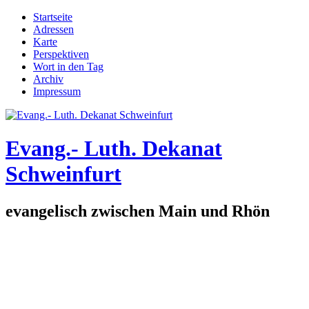
Direkt zum Inhalt
Startseite
Adressen
Hauptmenü
Karte
Perspektiven
Wort in den Tag
Archiv
Impressum
Evang.- Luth. Dekanat
Schweinfurt
evangelisch zwischen Main und Rhön