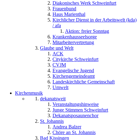
Diakonisches Werk Schweinfurt
Frauenbund
Haus Marienthal
Kirchlicher Dienst in der Arbeitswelt (kda)
/ afa
Aktion: freier Sonntag
Krankenhausseelsorge
Mitarbeitervertretung
Glaube und Welt
ACK
Citykirche Schweinfurt
CVJM
Evangelische Jugend
Kirchengemeindeamt
Landeskirchliche Gemeinschaft
Umwelt
Kirchenmusik
dekanatsweit
Veranstaltungshinweise
Junge Stimmen Schweinfurt
Dekanatsposaunenchor
St. Johannis
Andrea Balzer
Chöre an St. Johannis
Bad Kissingen