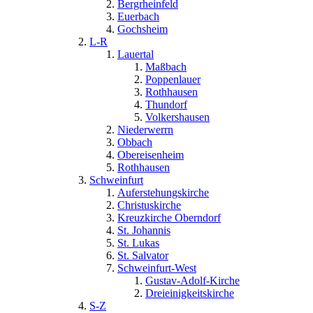
Bergrheinfeld
Euerbach
Gochsheim
L-R
Lauertal
Maßbach
Poppenlauer
Rothhausen
Thundorf
Volkershausen
Niederwerrn
Obbach
Obereisenheim
Rothhausen
Schweinfurt
Auferstehungskirche
Christuskirche
Kreuzkirche Oberndorf
St. Johannis
St. Lukas
St. Salvator
Schweinfurt-West
Gustav-Adolf-Kirche
Dreieinigkeitskirche
S-Z