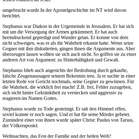
umgebracht wurde.In der Apostelgeschichte im NT wird davon
berichtet.
Stephanus war Diakon in der Urgemeinde in Jerusalem. Er hat sich
mit um die Versorgung der Armen gekümmert. Er hat auch
beeindruckend gepredigt und Wunder getan. Er konnte von dem
nicht schweigen, was er als die Wahrheit erkannt hatte. Wenn seine
Gegner mit ihm diskutierten, gingen ihnen die Argumente aus. Aber
überzeugen lassen wollten sie sich auch nicht. So griffen sie zu einer
anderen Art von Argument: zu Hinterhältigkeit und Gewalt.
Stephanus blieb auch angesichts der Bedrohung durch gekaufte,
falsche Zeugenaussagen seinem Bekentnis treu. Ja er suchte in einer
letzten Rede vor Gericht nochmals, seine Gegner zu gewinnen. Für
die Wahrheit, die wirklich frei macht! Z.B. frei, Fehler zuzugeben,
sich nicht hinter Gekränktheit zu verstecken und aggressiv zu
reagieren-im Namen Gottes.
Stephanus wurde zu Tode gesteinigt. Er sah den Himmel offen,
soviel konnte er noch sagen. Und er hat für seine Mörder gebetet.
Zumindest einer von ihnen wurde später Christ: Paulus von Tarsus,
der Völkerapostel.
Weihnachten, das Fest der Familie und der heilen Welt?