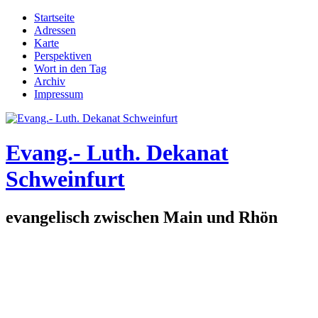
Direkt zum Inhalt
Startseite
Adressen
Hauptmenü
Karte
Perspektiven
Wort in den Tag
Archiv
Impressum
Evang.- Luth. Dekanat
Schweinfurt
evangelisch zwischen Main und Rhön