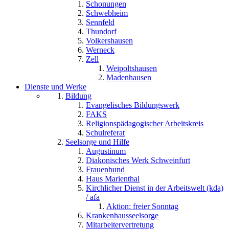
Schonungen
Schwebheim
Sennfeld
Thundorf
Volkershausen
Werneck
Zell
Weipoltshausen
Madenhausen
Dienste und Werke
Bildung
Evangelisches Bildungswerk
FAKS
Religionspädagogischer Arbeitskreis
Schulreferat
Seelsorge und Hilfe
Augustinum
Diakonisches Werk Schweinfurt
Frauenbund
Haus Marienthal
Kirchlicher Dienst in der Arbeitswelt (kda)
/ afa
Aktion: freier Sonntag
Krankenhausseelsorge
Mitarbeitervertretung