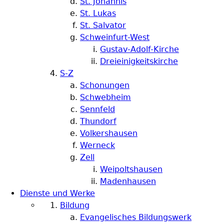
St. Johannis
St. Lukas
St. Salvator
Schweinfurt-West
Gustav-Adolf-Kirche
Dreieinigkeitskirche
S-Z
Schonungen
Schwebheim
Sennfeld
Thundorf
Volkershausen
Werneck
Zell
Weipoltshausen
Madenhausen
Dienste und Werke
Bildung
Evangelisches Bildungswerk