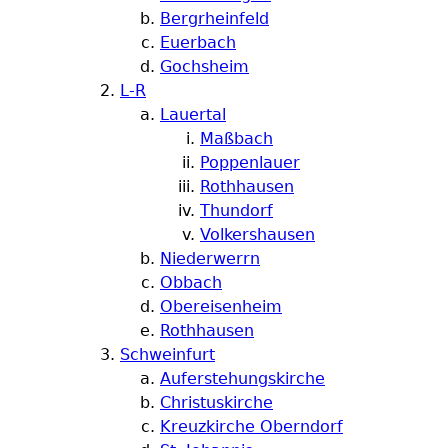
Bergrheinfeld
Euerbach
Gochsheim
L-R
Lauertal
Maßbach
Poppenlauer
Rothhausen
Thundorf
Volkershausen
Niederwerrn
Obbach
Obereisenheim
Rothhausen
Schweinfurt
Auferstehungskirche
Christuskirche
Kreuzkirche Oberndorf