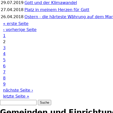
29.07.2019
Gott und der Klimawandel
27.04.2018
Platz in meinem Herzen für Gott
26.04.2018
Ostern - die härteste Währung auf dem Mar
« erste Seite
Seiten
‹ vorherige Seite
1
2
3
4
5
6
7
8
9
nächste Seite ›
letzte Seite »
Suche
Suchformular
Gemeinden und Einrichtu