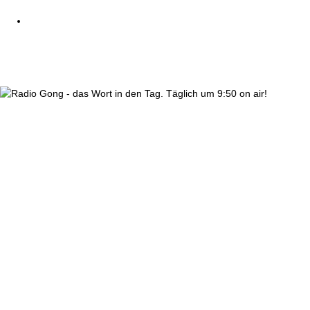
wortindentag-radiogong.png