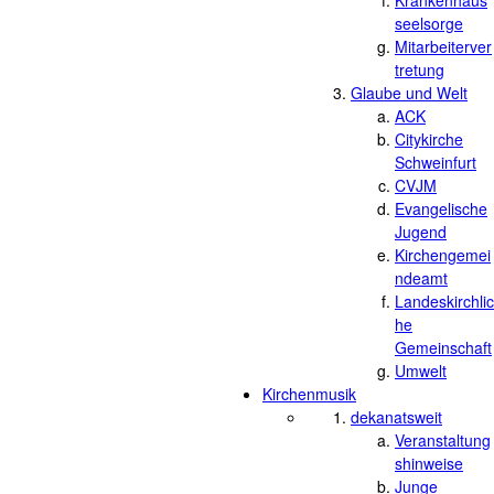
Krankenhaus
seelsorge
Mitarbeiterver
tretung
Glaube und Welt
ACK
Citykirche
Schweinfurt
CVJM
Evangelische
Jugend
Kirchengemei
ndeamt
Landeskirchlic
he
Gemeinschaft
Umwelt
Kirchenmusik
dekanatsweit
Veranstaltung
shinweise
Junge