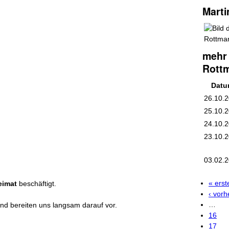
Mart
mehr 
Rott
Dat
26.10.
25.10.
24.10.
23.10.
03.02.
« erst
eimat
beschäftigt.
Seit
‹ vorh
…
nd bereiten uns langsam darauf vor.
16
17