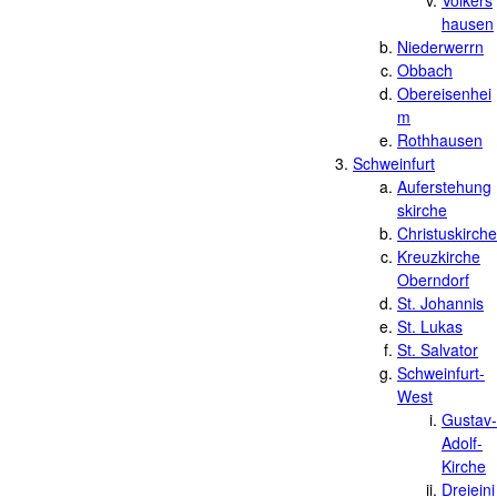
Volkers
hausen
Niederwerrn
Obbach
Obereisenhei
m
Rothhausen
Schweinfurt
Auferstehung
skirche
Christuskirche
Kreuzkirche
Oberndorf
St. Johannis
St. Lukas
St. Salvator
Schweinfurt-
West
Gustav-
Adolf-
Kirche
Dreieini