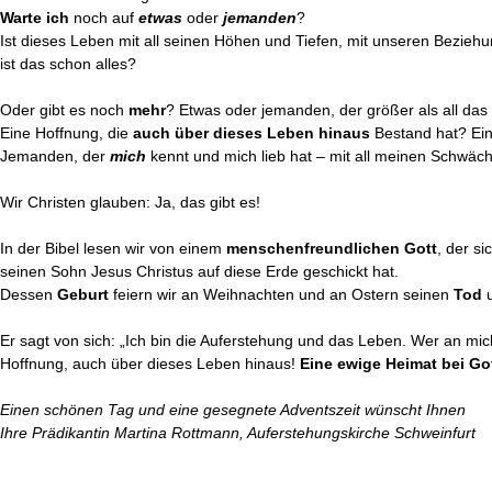
Warte ich
noch auf
etwas
oder
jemanden
?
Ist dieses Leben mit all seinen Höhen und Tiefen, mit unseren Beziehun
ist das schon alles?
Oder gibt es noch
mehr
? Etwas oder jemanden, der größer als all das 
Eine Hoffnung, die
auch über dieses Leben hinaus
Bestand hat? Ei
Jemanden, der
mich
kennt und mich lieb hat – mit all meinen Schwäc
Wir Christen glauben: Ja, das gibt es!
In der Bibel lesen wir von einem
menschenfreundlichen Gott
, der s
seinen Sohn Jesus Christus auf diese Erde geschickt hat.
Dessen
Geburt
feiern wir an Weihnachten und an Ostern seinen
Tod
u
Er sagt von sich: „Ich bin die Auferstehung und das Leben. Wer an mich
Hoffnung, auch über dieses Leben hinaus!
Eine ewige Heimat bei Got
Einen schönen Tag und eine gesegnete Adventszeit wünscht Ihnen
Ihre Prädikantin Martina Rottmann, Auferstehungskirche Schweinfurt