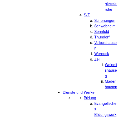
gkeitski
rche
S-Z
Schonungen
Schwebheim
Sennfeld
Thundorf
Volkershause
n
Werneck
Zell
Weipolt
shause
n
Maden
hausen
Dienste und Werke
Bildung
Evangelische
s
Bildungswerk