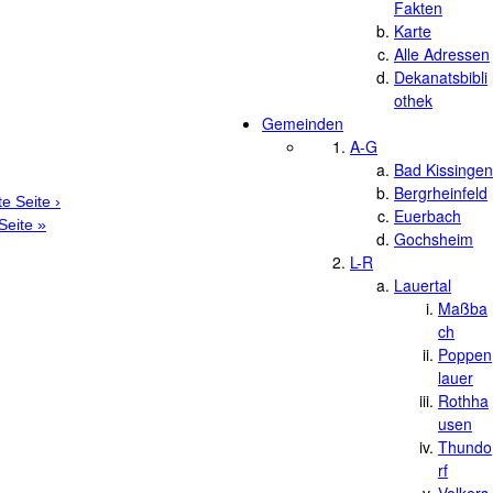
Fakten
Karte
Alle Adressen
Dekanatsbibli
othek
Gemeinden
A-G
Bad Kissingen
Bergrheinfeld
e Seite ›
Euerbach
 Seite »
Gochsheim
L-R
Lauertal
Maßba
ch
Poppen
lauer
Rothha
usen
Thundo
rf