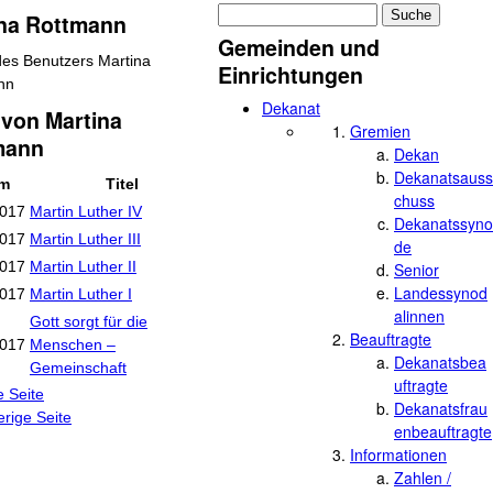
Suche
ina Rottmann
Suchformular
Gemeinden und
Einrichtungen
Dekanat
von Martina
Gremien
mann
Dekan
Dekanatsauss
um
Titel
chuss
2017
Martin Luther IV
Dekanatssyno
2017
Martin Luther III
de
2017
Martin Luther II
Senior
Landessynod
2017
Martin Luther I
alinnen
Gott sorgt für die
Beauftragte
2017
Menschen –
Dekanatsbea
Gemeinschaft
uftragte
e Seite
en
Dekanatsfrau
erige Seite
enbeauftragte
Informationen
Zahlen /