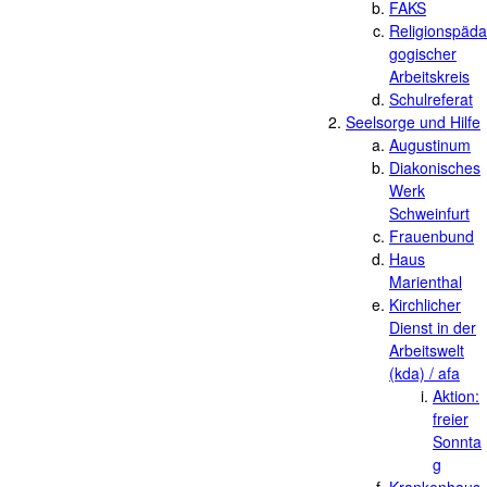
FAKS
Religionspäda
gogischer
Arbeitskreis
Schulreferat
Seelsorge und Hilfe
Augustinum
Diakonisches
Werk
Schweinfurt
Frauenbund
Haus
Marienthal
Kirchlicher
Dienst in der
Arbeitswelt
(kda) / afa
Aktion:
freier
Sonnta
g