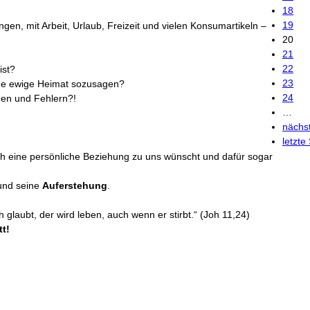
18
19
gen, mit Arbeit, Urlaub, Freizeit und vielen Konsumartikeln –
20
21
22
ist?
23
ne ewige Heimat sozusagen?
24
hen und Fehlern?!
…
nächst
letzte
ich eine persönliche Beziehung zu uns wünscht und dafür sogar
nd seine
Auferstehung
.
 glaubt, der wird leben, auch wenn er stirbt.“ (Joh 11,24)
t!