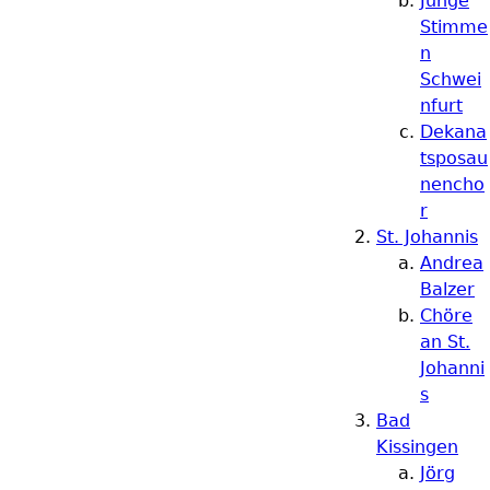
Junge
Stimme
n
Schwei
nfurt
Dekana
tsposau
nencho
r
St. Johannis
Andrea
Balzer
Chöre
an St.
Johanni
s
Bad
Kissingen
Jörg