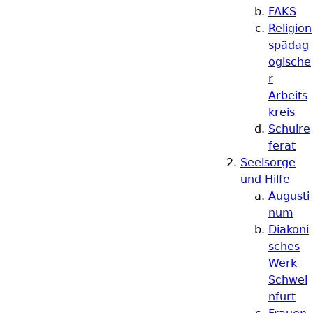
FAKS
Religion
spädag
ogische
r
Arbeits
kreis
Schulre
ferat
Seelsorge
und Hilfe
Augusti
num
Diakoni
sches
Werk
Schwei
nfurt