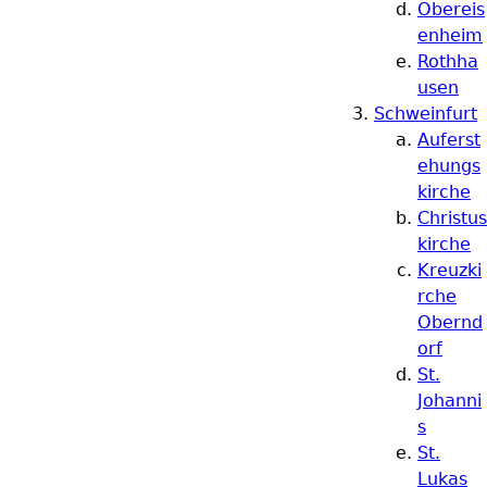
Obereis
enheim
Rothha
usen
Schweinfurt
Auferst
ehungs
kirche
Christus
kirche
Kreuzki
rche
Obernd
orf
St.
Johanni
s
St.
Lukas