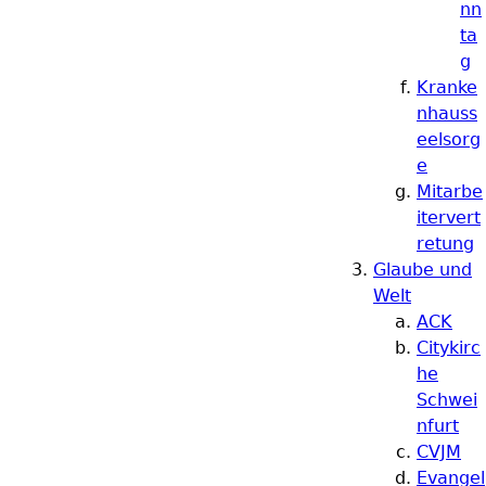
nn
ta
g
Kranke
nhauss
eelsorg
e
Mitarbe
itervert
retung
Glaube und
Welt
ACK
Citykirc
he
Schwei
nfurt
CVJM
Evangel