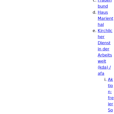
Frauen
bund
Haus
Marient
hal
Kirchlic
her
Dienst
in der
Arbeits
welt
(kda) /
afa
Ak
tio
n:
fre
ier
So