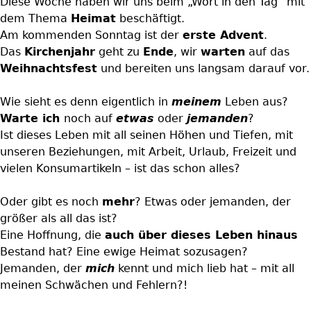
Diese Woche haben wir uns beim „Wort in den Tag“ mit
dem Thema
Heimat
beschäftigt.
Am kommenden Sonntag ist der
erste Advent
.
Das
Kirchenjahr
geht zu
Ende
, wir
warten
auf das
Weihnachtsfest
und bereiten uns langsam darauf vor.
Wie sieht es denn eigentlich in
meinem
Leben aus?
Warte ich
noch auf
etwas
oder
jemanden
?
Ist dieses Leben mit all seinen Höhen und Tiefen, mit
unseren Beziehungen, mit Arbeit, Urlaub, Freizeit und
vielen Konsumartikeln – ist das schon alles?
Oder gibt es noch
mehr
? Etwas oder jemanden, der
größer als all das ist?
Eine Hoffnung, die
auch über dieses Leben hinaus
Bestand hat? Eine ewige Heimat sozusagen?
Jemanden, der
mich
kennt und mich lieb hat – mit all
meinen Schwächen und Fehlern?!