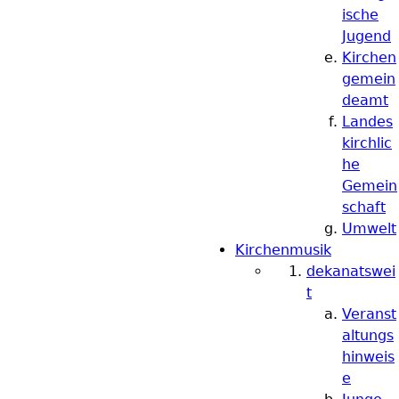
ische
Jugend
Kirchen
gemein
deamt
Landes
kirchlic
he
Gemein
schaft
Umwelt
Kirchenmusik
dekanatswei
t
Veranst
altungs
hinweis
e