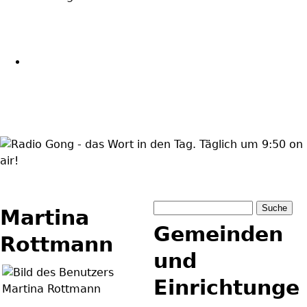
wortindentag-
radiogong.png
Suche
Martina
Suchformula
Gemeinden
Rottmann
und
Einrichtunge