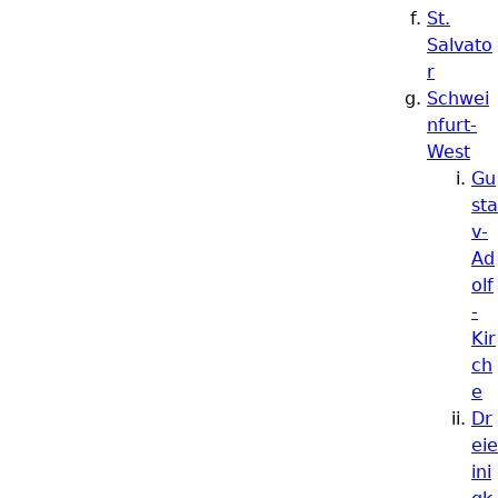
St.
Salvato
r
Schwei
nfurt-
West
Gu
sta
v-
Ad
olf
-
Kir
ch
e
Dr
eie
ini