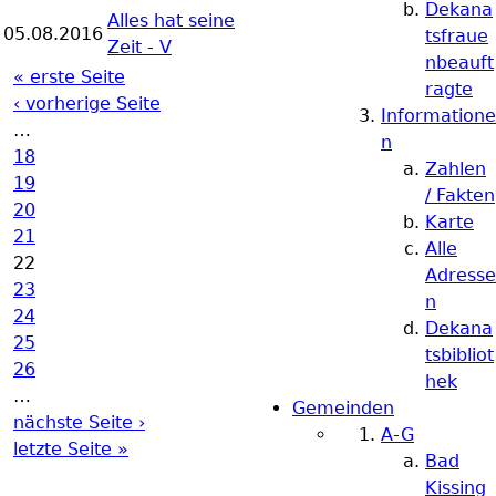
Dekana
Alles hat seine
05.08.2016
tsfraue
Zeit - V
nbeauft
« erste Seite
Seiten
ragte
‹ vorherige Seite
Informatione
…
n
18
Zahlen
19
/ Fakten
20
Karte
21
Alle
22
Adresse
23
n
24
Dekana
25
tsbibliot
26
hek
…
Gemeinden
nächste Seite ›
A-G
letzte Seite »
Bad
Kissing