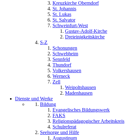
Kreuzkirche Oberndorf
St. Johannis
St. Lukas
St. Salvator
Schweinfurt-West
Gustav-Adolf-Kirche
Dreieinigkeitskirche
S-Z
Schonungen
Schwebheim
Sennfeld
Thundorf
Volkershausen
Werneck
Zell
Weipoltshausen
Madenhausen
Dienste und Werke
Bildung
Evangelisches Bildungswerk
FAKS
Religionspädagogischer Arbeitskreis
Schulreferat
Seelsorge und Hilfe
Augustinum