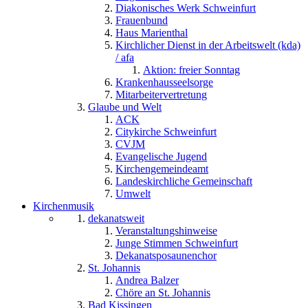
Diakonisches Werk Schweinfurt
Frauenbund
Haus Marienthal
Kirchlicher Dienst in der Arbeitswelt (kda)
/ afa
Aktion: freier Sonntag
Krankenhausseelsorge
Mitarbeitervertretung
Glaube und Welt
ACK
Citykirche Schweinfurt
CVJM
Evangelische Jugend
Kirchengemeindeamt
Landeskirchliche Gemeinschaft
Umwelt
Kirchenmusik
dekanatsweit
Veranstaltungshinweise
Junge Stimmen Schweinfurt
Dekanatsposaunenchor
St. Johannis
Andrea Balzer
Chöre an St. Johannis
Bad Kissingen