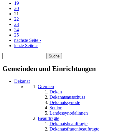
19
20
21
22
23
24
25
nächste Seite ›
letzte Seite »
Suche
Suchformular
Gemeinden und Einrichtungen
Dekanat
Gremien
Dekan
Dekanatsausschuss
Dekanatssynode
Senior
Landessynodalinnen
Beauftragte
Dekanatsbeauftragte
Dekanatsfrauenbeauftragte