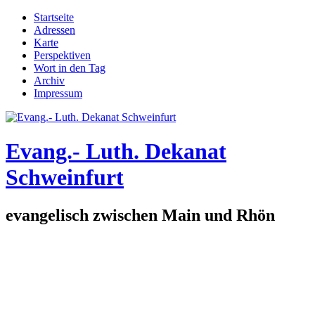
Direkt zum Inhalt
Startseite
Adressen
Hauptmenü
Karte
Perspektiven
Wort in den Tag
Archiv
Impressum
Evang.- Luth. Dekanat
Schweinfurt
evangelisch zwischen Main und Rhön