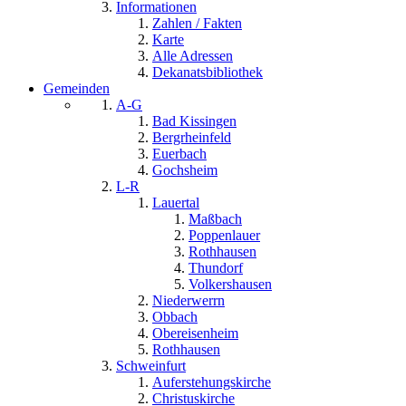
Informationen
Zahlen / Fakten
Karte
Alle Adressen
Dekanatsbibliothek
Gemeinden
A-G
Bad Kissingen
Bergrheinfeld
Euerbach
Gochsheim
L-R
Lauertal
Maßbach
Poppenlauer
Rothhausen
Thundorf
Volkershausen
Niederwerrn
Obbach
Obereisenheim
Rothhausen
Schweinfurt
Auferstehungskirche
Christuskirche