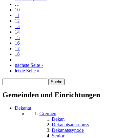
…
10
11
12
13
14
15
16
17
18
…
nächste Seite ›
letzte Seite »
Suche
Suchformular
Gemeinden und Einrichtungen
Dekanat
Gremien
Dekan
Dekanatsausschuss
Dekanatssynode
Senior