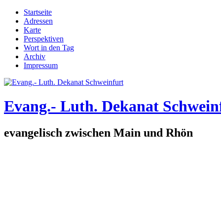
Direkt zum Inhalt
Startseite
Adressen
Hauptmenü
Karte
Perspektiven
Wort in den Tag
Archiv
Impressum
Evang.- Luth. Dekanat Schwein
evangelisch zwischen Main und Rhön