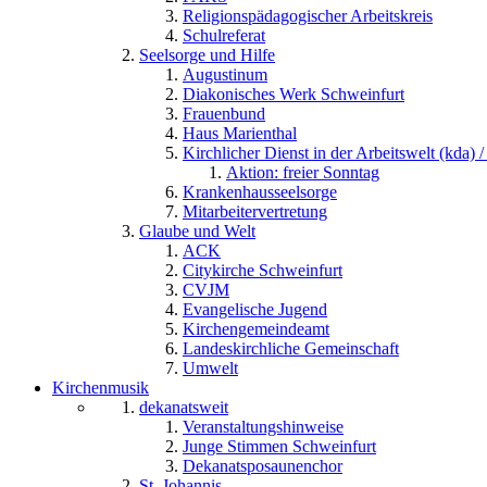
Religionspädagogischer Arbeitskreis
Schulreferat
Seelsorge und Hilfe
Augustinum
Diakonisches Werk Schweinfurt
Frauenbund
Haus Marienthal
Kirchlicher Dienst in der Arbeitswelt (kda) /
Aktion: freier Sonntag
Krankenhausseelsorge
Mitarbeitervertretung
Glaube und Welt
ACK
Citykirche Schweinfurt
CVJM
Evangelische Jugend
Kirchengemeindeamt
Landeskirchliche Gemeinschaft
Umwelt
Kirchenmusik
dekanatsweit
Veranstaltungshinweise
Junge Stimmen Schweinfurt
Dekanatsposaunenchor
St. Johannis