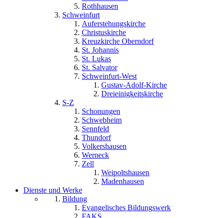
Rothhausen
Schweinfurt
Auferstehungskirche
Christuskirche
Kreuzkirche Oberndorf
St. Johannis
St. Lukas
St. Salvator
Schweinfurt-West
Gustav-Adolf-Kirche
Dreieinigkeitskirche
S-Z
Schonungen
Schwebheim
Sennfeld
Thundorf
Volkershausen
Werneck
Zell
Weipoltshausen
Madenhausen
Dienste und Werke
Bildung
Evangelisches Bildungswerk
FAKS