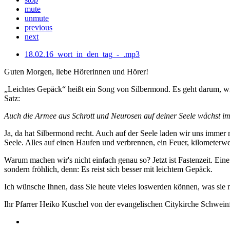
mute
unmute
previous
next
18.02.16_wort_in_den_tag_-_.mp3
Guten Morgen, liebe Hörerinnen und Hörer!
„Leichtes Gepäck“ heißt ein Song von Silbermond. Es geht darum, wi
Satz:
Auch die Armee aus Schrott und Neurosen auf deiner Seele wächst i
Ja, da hat Silbermond recht. Auch auf der Seele laden wir uns immer
Seele. Alles auf einen Haufen und verbrennen, ein Feuer, kilometerwe
Warum machen wir's nicht einfach genau so? Jetzt ist Fastenzeit. Ein
sondern fröhlich, denn: Es reist sich besser mit leichtem Gepäck.
Ich wünsche Ihnen, dass Sie heute vieles loswerden können, was sie 
Ihr Pfarrer Heiko Kuschel von der evangelischen Citykirche Schweinf