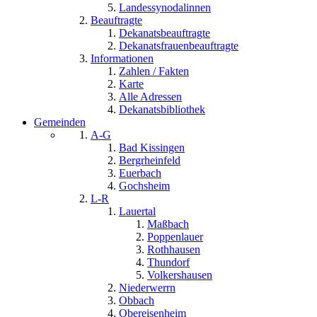
Landessynodalinnen
Beauftragte
Dekanatsbeauftragte
Dekanatsfrauenbeauftragte
Informationen
Zahlen / Fakten
Karte
Alle Adressen
Dekanatsbibliothek
Gemeinden
A-G
Bad Kissingen
Bergrheinfeld
Euerbach
Gochsheim
L-R
Lauertal
Maßbach
Poppenlauer
Rothhausen
Thundorf
Volkershausen
Niederwerrn
Obbach
Obereisenheim