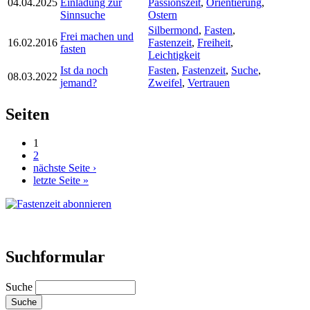
04.04.2025
Einladung zur
Passionszeit
,
Orientierung
,
Sinnsuche
Ostern
Silbermond
,
Fasten
,
Frei machen und
16.02.2016
Fastenzeit
,
Freiheit
,
fasten
Leichtigkeit
Ist da noch
Fasten
,
Fastenzeit
,
Suche
,
08.03.2022
jemand?
Zweifel
,
Vertrauen
Seiten
1
2
nächste Seite ›
letzte Seite »
Suchformular
Suche