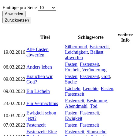
Einträge pro Seite
weitere
Titel
Schlagworte
Info
Silbermond
,
Fastenzeit
,
Alte Lasten
19.02.2016
Leichtigkeit
,
Ballast
abwerfen
abwerfen
Fasten
,
Fastenzeit
,
06.03.2023
Anders leben
Freiheit
,
Veränderung
Brauchen wir
Fasten
,
Fastenzeit
,
Gott
,
09.03.2022
Gott?
Suche
Lächeln
,
Leuchte
,
Fasten
,
09.03.2023
Ein Lächeln
Fastenzeit
Fastenzeit
,
Besinnung
,
23.02.2012
Ein Vermächtnis
Abendmahl
,
Tod
Ewigkeit schon
Fasten
,
Fastenzeit
,
10.03.2022
jetzt?
Ewigkeit
07.03.2022
Fastenzeit
Fasten
,
Fastenzeit
Fastenzeit: Eine
Fastenzeit
,
Sinnsuche
,