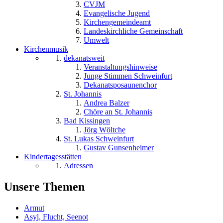
CVJM
Evangelische Jugend
Kirchengemeindeamt
Landeskirchliche Gemeinschaft
Umwelt
Kirchenmusik
dekanatsweit
Veranstaltungshinweise
Junge Stimmen Schweinfurt
Dekanatsposaunenchor
St. Johannis
Andrea Balzer
Chöre an St. Johannis
Bad Kissingen
Jörg Wöltche
St. Lukas Schweinfurt
Gustav Gunsenheimer
Kindertagesstätten
Adressen
Unsere Themen
Armut
Asyl, Flucht, Seenot