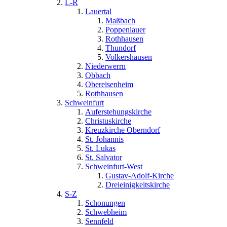
L-R
Lauertal
Maßbach
Poppenlauer
Rothhausen
Thundorf
Volkershausen
Niederwerrn
Obbach
Obereisenheim
Rothhausen
Schweinfurt
Auferstehungskirche
Christuskirche
Kreuzkirche Oberndorf
St. Johannis
St. Lukas
St. Salvator
Schweinfurt-West
Gustav-Adolf-Kirche
Dreieinigkeitskirche
S-Z
Schonungen
Schwebheim
Sennfeld