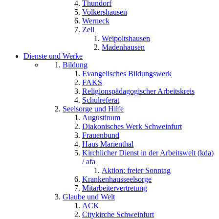
Thundorf
Volkershausen
Werneck
Zell
Weipoltshausen
Madenhausen
Dienste und Werke
Bildung
Evangelisches Bildungswerk
FAKS
Religionspädagogischer Arbeitskreis
Schulreferat
Seelsorge und Hilfe
Augustinum
Diakonisches Werk Schweinfurt
Frauenbund
Haus Marienthal
Kirchlicher Dienst in der Arbeitswelt (kda)
/ afa
Aktion: freier Sonntag
Krankenhausseelsorge
Mitarbeitervertretung
Glaube und Welt
ACK
Citykirche Schweinfurt