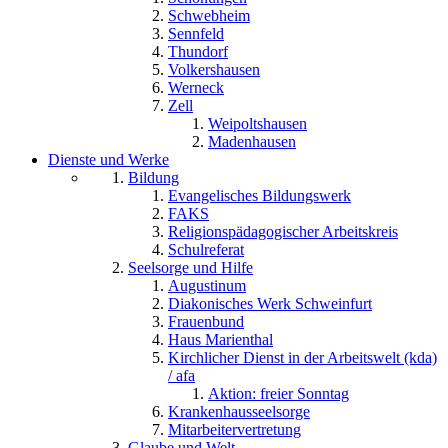
Schwebheim
Sennfeld
Thundorf
Volkershausen
Werneck
Zell
Weipoltshausen
Madenhausen
Dienste und Werke
Bildung
Evangelisches Bildungswerk
FAKS
Religionspädagogischer Arbeitskreis
Schulreferat
Seelsorge und Hilfe
Augustinum
Diakonisches Werk Schweinfurt
Frauenbund
Haus Marienthal
Kirchlicher Dienst in der Arbeitswelt (kda)
/ afa
Aktion: freier Sonntag
Krankenhausseelsorge
Mitarbeitervertretung
Glaube und Welt