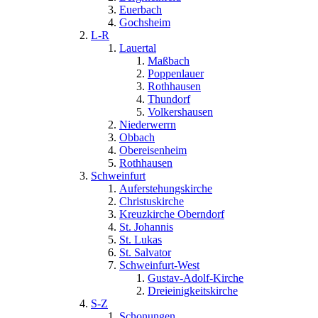
Euerbach
Gochsheim
L-R
Lauertal
Maßbach
Poppenlauer
Rothhausen
Thundorf
Volkershausen
Niederwerrn
Obbach
Obereisenheim
Rothhausen
Schweinfurt
Auferstehungskirche
Christuskirche
Kreuzkirche Oberndorf
St. Johannis
St. Lukas
St. Salvator
Schweinfurt-West
Gustav-Adolf-Kirche
Dreieinigkeitskirche
S-Z
Schonungen