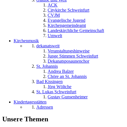
ACK
Citykirche Schweinfurt
CVJM
Evangelische Jugend
Kirchengemeindeamt
Landeskirchliche Gemeinschaft
Umwelt
Kirchenmusik
dekanatsweit
Veranstaltungshinweise
Junge Stimmen Schweinfurt
Dekanatsposaunenchor
St. Johannis
Andrea Balzer
Chöre an St. Johannis
Bad Kissingen
Jörg Wöltche
St. Lukas Schweinfurt
Gustav Gunsenheimer
Kindertagesstätten
Adressen
Unsere Themen