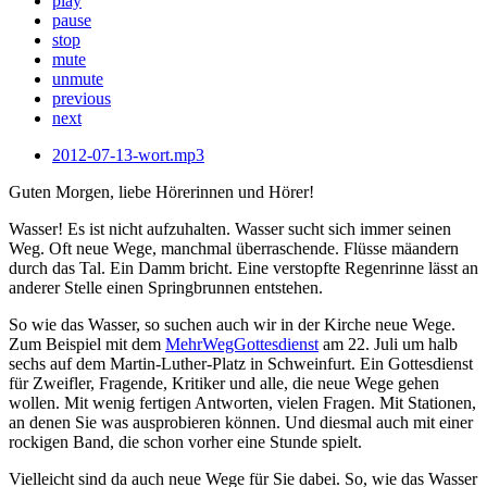
play
pause
stop
mute
unmute
previous
next
2012-07-13-wort.mp3
Guten Morgen, liebe Hörerinnen und Hörer!
Wasser! Es ist nicht aufzuhalten. Wasser sucht sich immer seinen
Weg. Oft neue Wege, manchmal überraschende. Flüsse mäandern
durch das Tal. Ein Damm bricht. Eine verstopfte Regenrinne lässt an
anderer Stelle einen Springbrunnen entstehen.
So wie das Wasser, so suchen auch wir in der Kirche neue Wege.
Zum Beispiel mit dem
MehrWegGottesdienst
am 22. Juli um halb
sechs auf dem Martin-Luther-Platz in Schweinfurt. Ein Gottesdienst
für Zweifler, Fragende, Kritiker und alle, die neue Wege gehen
wollen. Mit wenig fertigen Antworten, vielen Fragen. Mit Stationen,
an denen Sie was ausprobieren können. Und diesmal auch mit einer
rockigen Band, die schon vorher eine Stunde spielt.
Vielleicht sind da auch neue Wege für Sie dabei. So, wie das Wasser