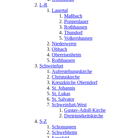
L-R
Lauertal
Maßbach
Poppenlauer
Rothhausen
Thundorf
Volkershausen
Niederwerrn
Obbach
Obereisenheim
Rothhausen
Schweinfurt
Auferstehungskirche
Christuskirche
Kreuzkirche Oberndorf
St. Johannis
St. Lukas
St. Salvator
Schweinfurt-West
Gustav-Adolf-Kirche
Dreieinigkeitskirche
S-Z
Schonungen
Schwebheim
Sennfeld