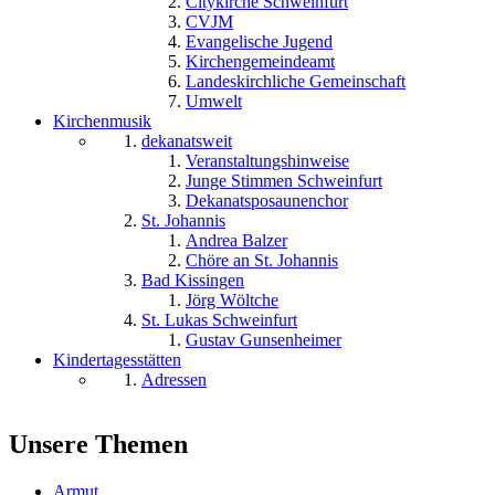
Citykirche Schweinfurt
CVJM
Evangelische Jugend
Kirchengemeindeamt
Landeskirchliche Gemeinschaft
Umwelt
Kirchenmusik
dekanatsweit
Veranstaltungshinweise
Junge Stimmen Schweinfurt
Dekanatsposaunenchor
St. Johannis
Andrea Balzer
Chöre an St. Johannis
Bad Kissingen
Jörg Wöltche
St. Lukas Schweinfurt
Gustav Gunsenheimer
Kindertagesstätten
Adressen
Unsere Themen
Armut