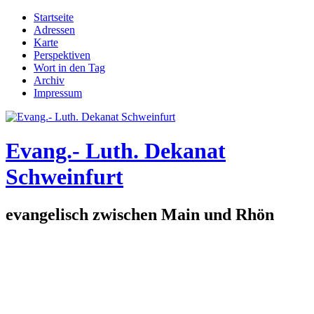
Direkt zum Inhalt
Startseite
Adressen
Hauptmenü
Karte
Perspektiven
Wort in den Tag
Archiv
Impressum
Evang.- Luth. Dekanat
Schweinfurt
evangelisch zwischen Main und Rhön