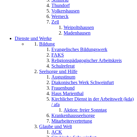
Thundorf
Volkershausen
Werneck
Zell
Weipoltshausen
Madenhausen
Dienste und Werke
Bildung
Evangelisches Bildungswerk
FAKS
Religionspädagogischer Arbeitskreis
Schulreferat
Seelsorge und Hilfe
Augustinum
Diakonisches Werk Schweinfurt
Frauenbund
Haus Marienthal
Kirchlicher Dienst in der Arbeitswelt (kda)
/ afa
Aktion: freier Sonntag
Krankenhausseelsorge
Mitarbeitervertretung
Glaube und Welt
ACK