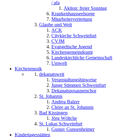
/ afa
Aktion: freier Sonntag
Krankenhausseelsorge
Mitarbeitervertretung
Glaube und Welt
ACK
Citykirche Schweinfurt
CVJM
Evangelische Jugend
Kirchengemeindeamt
Landeskirchliche Gemeinschaft
Umwelt
Kirchenmusik
dekanatsweit
Veranstaltungshinweise
Junge Stimmen Schweinfurt
Dekanatsposaunenchor
St. Johannis
Andrea Balzer
Chöre an St. Johannis
Bad Kissingen
Jörg Wöltche
St. Lukas Schweinfurt
Gustav Gunsenheimer
Kindertagesstätten