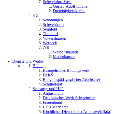
Schweinfurt-West
Gustav-Adolf-Kirche
Dreieinigkeitskirche
S-Z
Schonungen
Schwebheim
Sennfeld
Thundorf
Volkershausen
Werneck
Zell
Weipoltshausen
Madenhausen
Dienste und Werke
Bildung
Evangelisches Bildungswerk
FAKS
Religionspädagogischer Arbeitskreis
Schulreferat
Seelsorge und Hilfe
Augustinum
Diakonisches Werk Schweinfurt
Frauenbund
Haus Marienthal
Kirchlicher Dienst in der Arbeitswelt (kda)