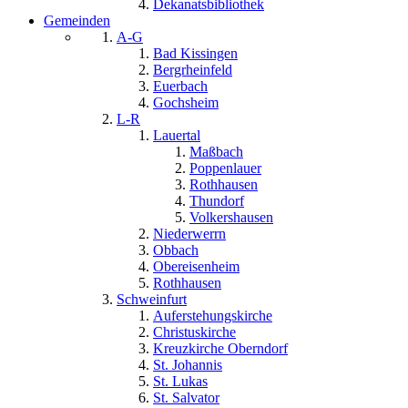
Dekanatsbibliothek
Gemeinden
A-G
Bad Kissingen
Bergrheinfeld
Euerbach
Gochsheim
L-R
Lauertal
Maßbach
Poppenlauer
Rothhausen
Thundorf
Volkershausen
Niederwerrn
Obbach
Obereisenheim
Rothhausen
Schweinfurt
Auferstehungskirche
Christuskirche
Kreuzkirche Oberndorf
St. Johannis
St. Lukas
St. Salvator