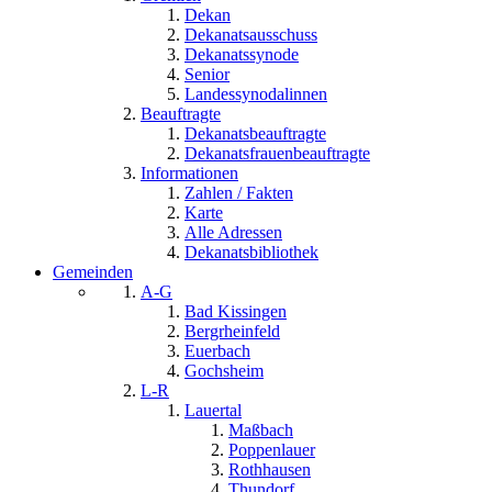
Dekan
Dekanatsausschuss
Dekanatssynode
Senior
Landessynodalinnen
Beauftragte
Dekanatsbeauftragte
Dekanatsfrauenbeauftragte
Informationen
Zahlen / Fakten
Karte
Alle Adressen
Dekanatsbibliothek
Gemeinden
A-G
Bad Kissingen
Bergrheinfeld
Euerbach
Gochsheim
L-R
Lauertal
Maßbach
Poppenlauer
Rothhausen
Thundorf