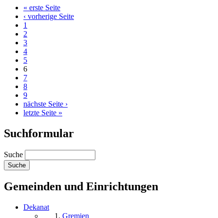
« erste Seite
‹ vorherige Seite
1
2
3
4
5
6
7
8
9
nächste Seite ›
letzte Seite »
Suchformular
Suche
Gemeinden und Einrichtungen
Dekanat
Gremien