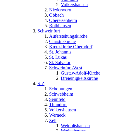
Volkershausen
Niederwerrn
Obbach
Obereisenheim
Rothhausen
Schweinfurt
Auferstehungskirche
Christuskirche
Kreuzkirche Oberndorf
St. Johannis
St. Lukas
St. Salvator
Schweinfurt-West
Gustav-Adolf-Kirche
Dreieinigkeitskirche
S-Z
Schonungen
Schwebheim
Sennfeld
Thundorf
Volkershausen
Werneck
Zell
Weipoltshausen
Madenhausen