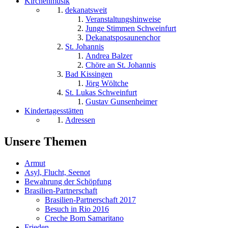
Kirchenmusik
dekanatsweit
Veranstaltungshinweise
Junge Stimmen Schweinfurt
Dekanatsposaunenchor
St. Johannis
Andrea Balzer
Chöre an St. Johannis
Bad Kissingen
Jörg Wöltche
St. Lukas Schweinfurt
Gustav Gunsenheimer
Kindertagesstätten
Adressen
Unsere Themen
Armut
Asyl, Flucht, Seenot
Bewahrung der Schöpfung
Brasilien-Partnerschaft
Brasilien-Partnerschaft 2017
Besuch in Rio 2016
Creche Bom Samaritano
Frieden