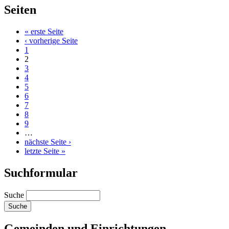
Seiten
« erste Seite
‹ vorherige Seite
1
2
3
4
5
6
7
8
9
…
nächste Seite ›
letzte Seite »
Suchformular
Suche
Gemeinden und Einrichtungen