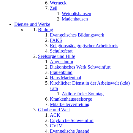
Werneck
Zell
Weipoltshausen
Madenhausen
Dienste und Werke
Bildung
Evangelisches Bildungswerk
FAKS
Religionspädagogischer Arbeitskreis
Schulreferat
Seelsorge und Hilfe
Augustinum
Diakonisches Werk Schweinfurt
Frauenbund
Haus Marienthal
Kirchlicher Dienst in der Arbeitswelt (kda)
/ afa
Aktion: freier Sonntag
Krankenhausseelsorge
Mitarbeitervertretung
Glaube und Welt
ACK
Citykirche Schweinfurt
CVJM
Evangelische Jugend