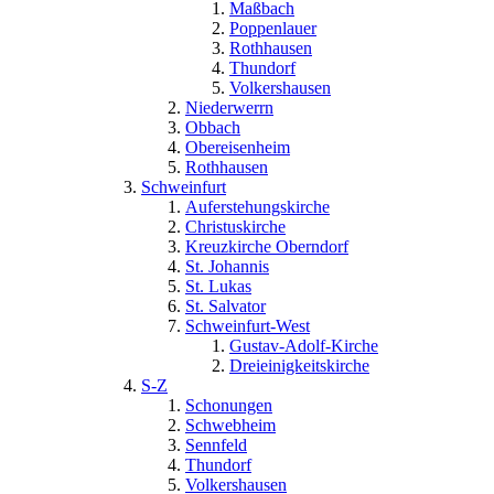
Maßbach
Poppenlauer
Rothhausen
Thundorf
Volkershausen
Niederwerrn
Obbach
Obereisenheim
Rothhausen
Schweinfurt
Auferstehungskirche
Christuskirche
Kreuzkirche Oberndorf
St. Johannis
St. Lukas
St. Salvator
Schweinfurt-West
Gustav-Adolf-Kirche
Dreieinigkeitskirche
S-Z
Schonungen
Schwebheim
Sennfeld
Thundorf
Volkershausen