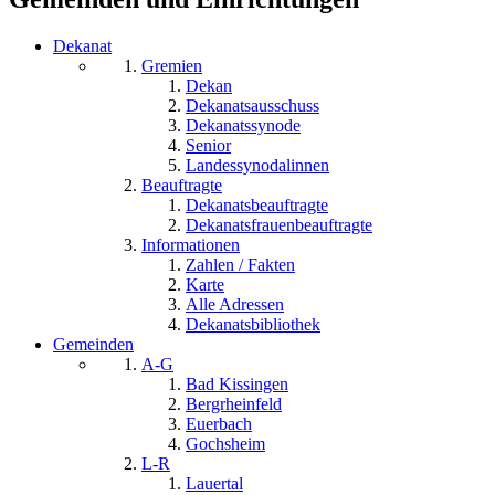
Dekanat
Gremien
Dekan
Dekanatsausschuss
Dekanatssynode
Senior
Landessynodalinnen
Beauftragte
Dekanatsbeauftragte
Dekanatsfrauenbeauftragte
Informationen
Zahlen / Fakten
Karte
Alle Adressen
Dekanatsbibliothek
Gemeinden
A-G
Bad Kissingen
Bergrheinfeld
Euerbach
Gochsheim
L-R
Lauertal