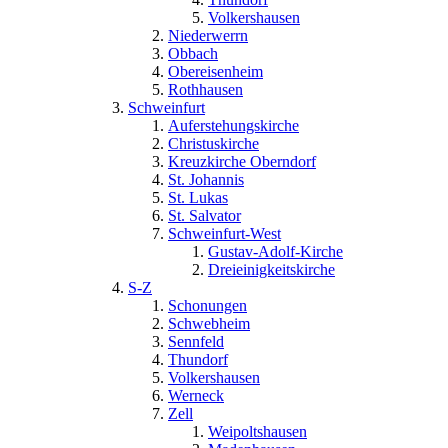
Volkershausen
Niederwerrn
Obbach
Obereisenheim
Rothhausen
Schweinfurt
Auferstehungskirche
Christuskirche
Kreuzkirche Oberndorf
St. Johannis
St. Lukas
St. Salvator
Schweinfurt-West
Gustav-Adolf-Kirche
Dreieinigkeitskirche
S-Z
Schonungen
Schwebheim
Sennfeld
Thundorf
Volkershausen
Werneck
Zell
Weipoltshausen