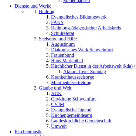
Madenhausen
Dienste und Werke
Bildung
Evangelisches Bildungswerk
FAKS
Religionspädagogischer Arbeitskreis
Schulreferat
Seelsorge und Hilfe
Augustinum
Diakonisches Werk Schweinfurt
Frauenbund
Haus Marienthal
Kirchlicher Dienst in der Arbeitswelt (kda) /
Aktion: freier Sonntag
Krankenhausseelsorge
Mitarbeitervertretung
Glaube und Welt
ACK
Citykirche Schweinfurt
CVJM
Evangelische Jugend
Kirchengemeindeamt
Landeskirchliche Gemeinschaft
Umwelt
Kirchenmusik