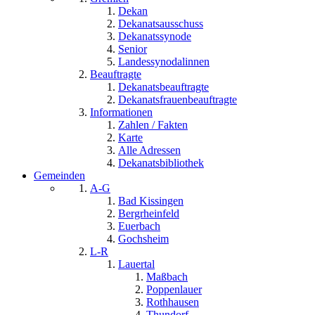
Dekan
Dekanatsausschuss
Dekanatssynode
Senior
Landessynodalinnen
Beauftragte
Dekanatsbeauftragte
Dekanatsfrauenbeauftragte
Informationen
Zahlen / Fakten
Karte
Alle Adressen
Dekanatsbibliothek
Gemeinden
A-G
Bad Kissingen
Bergrheinfeld
Euerbach
Gochsheim
L-R
Lauertal
Maßbach
Poppenlauer
Rothhausen
Thundorf