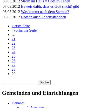
08.03.2012
Strom im Haus = Gott im Leben
07.03.2012
Beweis dafür, dass es Gott (nicht) gibt
06.03.2012
Was kommt nach dem Sterben?
05.03.2012
Gott an allen Lebensstationen
« erste Seite
Seiten
‹ vorherige Seite
…
21
22
23
24
25
26
27
28
29
Suche
Suchformular
Gemeinden und Einrichtungen
Dekanat
Gremien