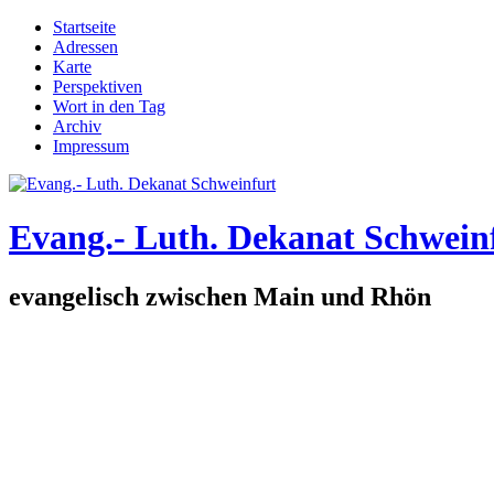
Direkt zum Inhalt
Startseite
Adressen
Hauptmenü
Karte
Perspektiven
Wort in den Tag
Archiv
Impressum
Evang.- Luth. Dekanat Schwein
evangelisch zwischen Main und Rhön