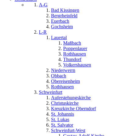
A-G
Bad Kissingen
Bergrheinfeld
Euerbach
Gochsheim
L-R
Lauertal
Maßbach
Poppenlauer
Rothhausen
Thundorf
Volkershausen
Niederwerrn
Obbach
Obereisenheim
Rothhausen
Schweinfurt
Auferstehungskirche
Christuskirche
Kreuzkirche Oberndorf
St. Johannis
St. Lukas
St. Salvator
Schweinfurt-West
Gustav-Adolf-Kirche