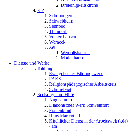
Dreieinigkeitskirche
S-Z
Schonungen
Schwebheim
Sennfeld
Thundorf
Volkershausen
Werneck
Zell
Weipoltshausen
Madenhausen
Dienste und Werke
Bildung
Evangelisches Bildungswerk
FAKS
Religionspädagogischer Arbeitskreis
Schulreferat
Seelsorge und Hilfe
Augustinum
Diakonisches Werk Schweinfurt
Frauenbund
Haus Marienthal
Kirchlicher Dienst in der Arbeitswelt (kda)
/ afa