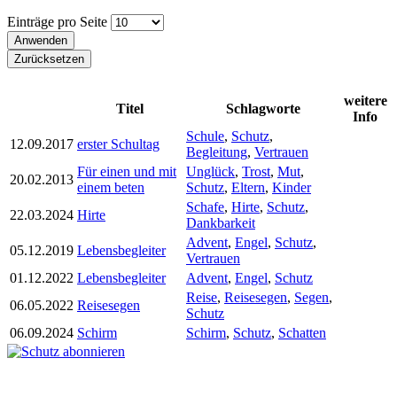
Einträge pro Seite
weitere
Titel
Schlagworte
Info
Schule
,
Schutz
,
12.09.2017
erster Schultag
Begleitung
,
Vertrauen
Für einen und mit
Unglück
,
Trost
,
Mut
,
20.02.2013
einem beten
Schutz
,
Eltern
,
Kinder
Schafe
,
Hirte
,
Schutz
,
22.03.2024
Hirte
Dankbarkeit
Advent
,
Engel
,
Schutz
,
05.12.2019
Lebensbegleiter
Vertrauen
01.12.2022
Lebensbegleiter
Advent
,
Engel
,
Schutz
Reise
,
Reisesegen
,
Segen
,
06.05.2022
Reisesegen
Schutz
06.09.2024
Schirm
Schirm
,
Schutz
,
Schatten