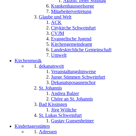
Aktion: freier Sonntag
Krankenhausseelsorge
Mitarbeitervertretung
Glaube und Welt
ACK
Citykirche Schweinfurt
CVJM
Evangelische Jugend
Kirchengemeindeamt
Landeskirchliche Gemeinschaft
Umwelt
Kirchenmusik
dekanatsweit
Veranstaltungshinweise
Junge Stimmen Schweinfurt
Dekanatsposaunenchor
St. Johannis
Andrea Balzer
Chöre an St. Johannis
Bad Kissingen
Jörg Wöltche
St. Lukas Schweinfurt
Gustav Gunsenheimer
Kindertagesstätten
Adressen