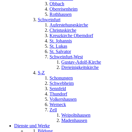
Obbach
Obereisenheim
Rothhausen
Schweinfurt
Auferstehungskirche
Christuskirche
Kreuzkirche Oberndorf
St. Johannis
St. Lukas
St. Salvator
Schweinfurt-West
Gustav-Adolf-Kirche
Dreieinigkeitskirche
S-Z
Schonungen
Schwebheim
Sennfeld
Thundorf
Volkershausen
Werneck
Zell
Weipoltshausen
Madenhausen
Dienste und Werke
Bildung