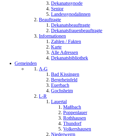
Dekanatssynode
Senior
Landessynodalinnen
Beauftragte
Dekanatsbeauftragte
Dekanatsfrauenbeauftragte
Informationen
Zahlen / Fakten
Karte
Alle Adressen
Dekanatsbibliothek
Gemeinden
A-G
Bad Kissingen
Bergrheinfeld
Euerbach
Gochsheim
L-R
Lauertal
Maßbach
Poppenlauer
Rothhausen
Thundorf
Volkershausen
Niederwerrn