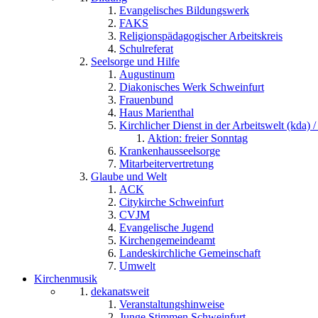
Evangelisches Bildungswerk
FAKS
Religionspädagogischer Arbeitskreis
Schulreferat
Seelsorge und Hilfe
Augustinum
Diakonisches Werk Schweinfurt
Frauenbund
Haus Marienthal
Kirchlicher Dienst in der Arbeitswelt (kda) /
Aktion: freier Sonntag
Krankenhausseelsorge
Mitarbeitervertretung
Glaube und Welt
ACK
Citykirche Schweinfurt
CVJM
Evangelische Jugend
Kirchengemeindeamt
Landeskirchliche Gemeinschaft
Umwelt
Kirchenmusik
dekanatsweit
Veranstaltungshinweise
Junge Stimmen Schweinfurt