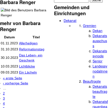
Suche
Barbara Renger
Suchformular
Gemeinden und
Einrichtungen
Dekanat
mehr von Barbara
Gremien
Renger
Dekan
Dekanats
Datum
Titel
ausschus
01.11.2023
Allerheiligen
s
31.10.2023
Reformationstag
Dekanats
Das Leben- ein
synode
30.10.2023
Geschenk
Senior
Landessy
10.03.2023
Lichtblicke
nodalinne
09.03.2023
Ein Lächeln
n
« erste Seite
Seiten
Beauftragte
‹ vorherige Seite
Dekanats
…
beauftrag
2
te
3
Dekanatsf
4
rauenbea