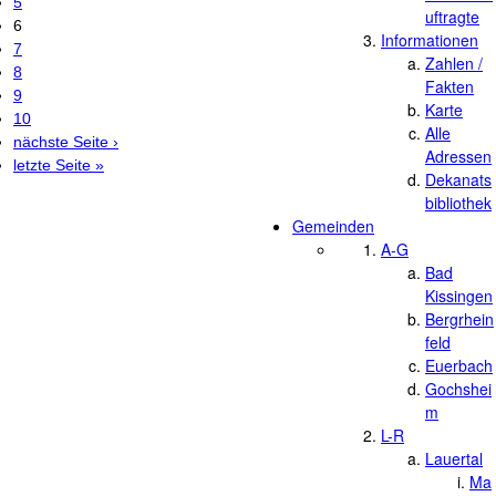
5
uftragte
6
Informationen
7
Zahlen /
8
Fakten
9
Karte
10
Alle
nächste Seite ›
Adressen
letzte Seite »
Dekanats
bibliothek
Gemeinden
A-G
Bad
Kissingen
Bergrhein
feld
Euerbach
Gochshei
m
L-R
Lauertal
Ma