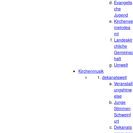
Evangelis
che
Jugend
Kirchenge
meindea
mt
Landeskir
chliche
Gemeinsc
haft
Umwelt
Kirchenmusik
dekanatsweit
Veranstalt
ungshinw
eise
Junge
Stimmen
Schweinf
urt
Dekanats