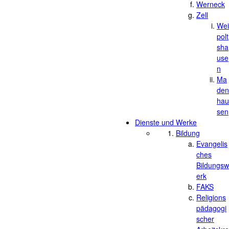
Werneck
Zell
Wei
polt
sha
use
n
Ma
den
hau
sen
Dienste und Werke
Bildung
Evangelis
ches
Bildungsw
erk
FAKS
Religions
pädagogi
scher