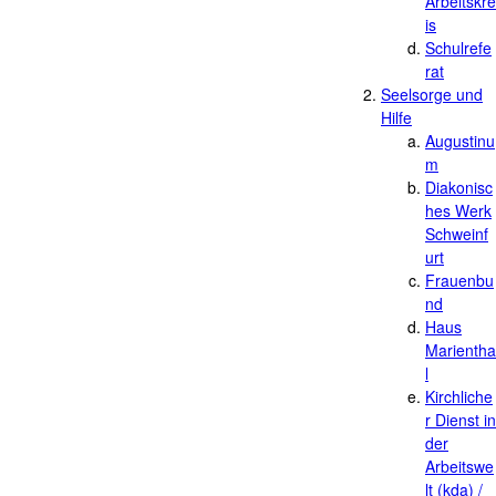
Arbeitskre
is
Schulrefe
rat
Seelsorge und
Hilfe
Augustinu
m
Diakonisc
hes Werk
Schweinf
urt
Frauenbu
nd
Haus
Marientha
l
Kirchliche
r Dienst in
der
Arbeitswe
lt (kda) /