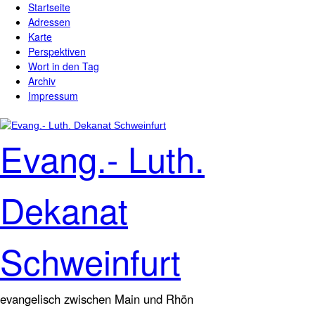
Startseite
Direkt zum Inhalt
Hauptmenü
Adressen
Karte
Perspektiven
Wort in den Tag
Archiv
Impressum
Evang.- Luth.
Dekanat
Schweinfurt
evangelisch zwischen Main und Rhön