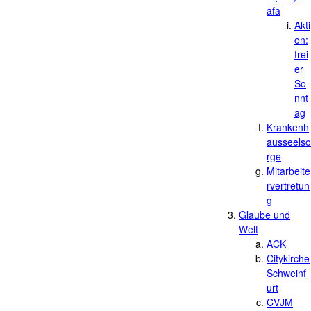
afa
Akti
on:
frei
er
So
nnt
ag
Krankenh
ausseelso
rge
Mitarbeite
rvertretun
g
Glaube und
Welt
ACK
Citykirche
Schweinf
urt
CVJM