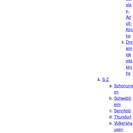
sta
v-
Ad
olf-
Kirc
he
Dre
iein
igk
eits
kirc
he
S-Z
Schonung
en
Schwebh
eim
Sennfeld
Thundorf
Volkersha
usen