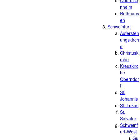
Obereise
nheim
Rothhaus
en
Schweinfurt
Aufersteh
ungskirch
e
Christuski
rche
Kreuzkirc
he
Oberndor
f
St.
Johannis
St. Lukas
St.
Salvator
Schweinf
urt-West
Gu