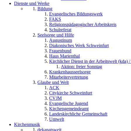
Dienste und Werke
Bildung
Evangelisches Bildungswerk
FAKS
Religionspädagogischer Arbeitskreis
Schulreferat
Seelsorge und Hilfe
Augustinum
Diakonisches Werk Schweinfurt
Frauenbund
Haus Marienthal
Kirchlicher Dienst in der Arbeitswelt (kda) /
Aktion: freier Sonntag
Krankenhausseelsorge
Mitarbeitervertretung
Glaube und Welt
ACK
Citykirche Schweinfurt
CVJM
Evangelische Jugend
Kirchengemeindeamt
Landeskirchliche Gemeinschaft
Umwelt
Kirchenmusik
dekanatsweit