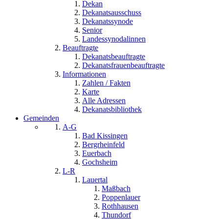
Dekan
Dekanatsausschuss
Dekanatssynode
Senior
Landessynodalinnen
Beauftragte
Dekanatsbeauftragte
Dekanatsfrauenbeauftragte
Informationen
Zahlen / Fakten
Karte
Alle Adressen
Dekanatsbibliothek
Gemeinden
A-G
Bad Kissingen
Bergrheinfeld
Euerbach
Gochsheim
L-R
Lauertal
Maßbach
Poppenlauer
Rothhausen
Thundorf