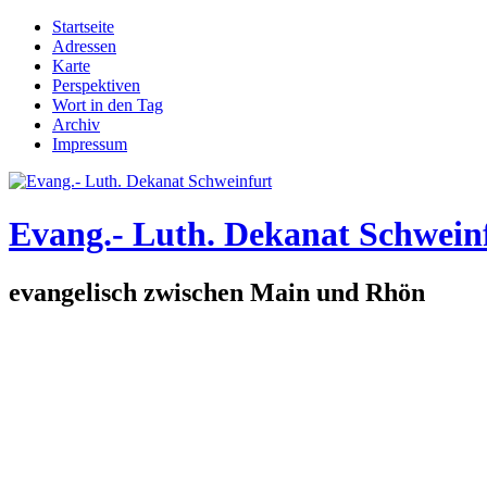
Direkt zum Inhalt
Startseite
Adressen
Hauptmenü
Karte
Perspektiven
Wort in den Tag
Archiv
Impressum
Evang.- Luth. Dekanat Schwein
evangelisch zwischen Main und Rhön