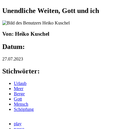
Unendliche Weiten, Gott und ich
Von: Heiko Kuschel
Datum:
27.07.2023
Stichwörter:
Urlaub
Meer
Berge
Gott
Mensch
Schöpfung
play
pause