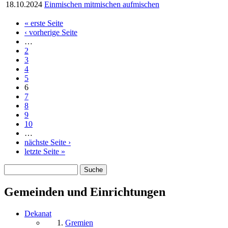
18.10.2024
Einmischen mitmischen aufmischen
« erste Seite
Seiten
‹ vorherige Seite
…
2
3
4
5
6
7
8
9
10
…
nächste Seite ›
letzte Seite »
Suche
Suchformular
Gemeinden und Einrichtungen
Dekanat
Gremien