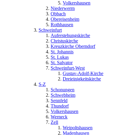
Volkershausen
Niederwerrn
Obbach
Obereisenheim
Rothhausen
Schweinfurt
Auferstehungskirche
Christuskirche
Kreuzkirche Oberndorf
St. Johannis
St. Lukas
St. Salvator
Schweinfurt-West
Gustav-Adolf-Kirche
Dreieinigkeitskirche
S-Z
Schonungen
Schwebheim
Sennfeld
Thundorf
Volkershausen
Werneck
Zell
Weipoltshausen
Madenhausen