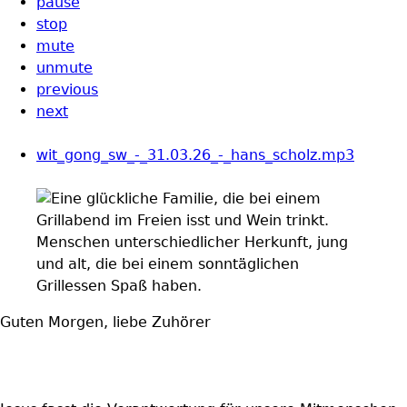
pause
stop
mute
unmute
previous
next
wit_gong_sw_-_31.03.26_-_hans_scholz.mp3
Guten Morgen, liebe Zuhörer