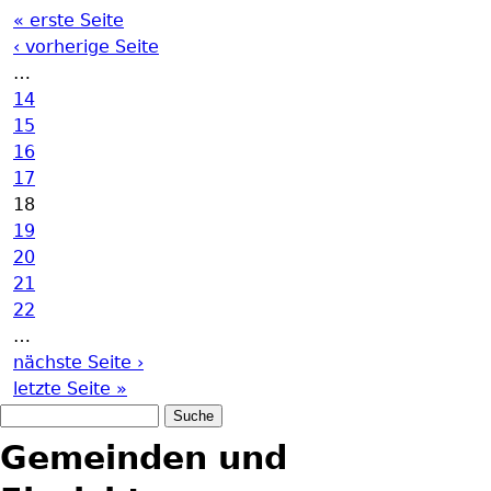
« erste Seite
Seiten
‹ vorherige Seite
…
14
15
16
17
18
19
20
21
22
…
nächste Seite ›
letzte Seite »
Suche
Suchformular
Gemeinden und