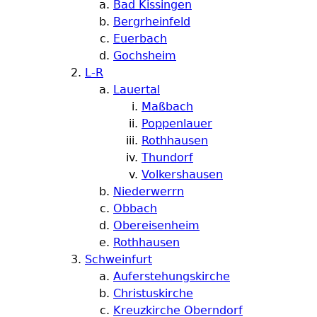
Bad Kissingen
Bergrheinfeld
Euerbach
Gochsheim
L-R
Lauertal
Maßbach
Poppenlauer
Rothhausen
Thundorf
Volkershausen
Niederwerrn
Obbach
Obereisenheim
Rothhausen
Schweinfurt
Auferstehungskirche
Christuskirche
Kreuzkirche Oberndorf