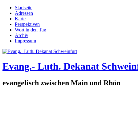
Direkt zum Inhalt
Startseite
Adressen
Hauptmenü
Karte
Perspektiven
Wort in den Tag
Archiv
Impressum
Evang.- Luth. Dekanat Schwein
evangelisch zwischen Main und Rhön