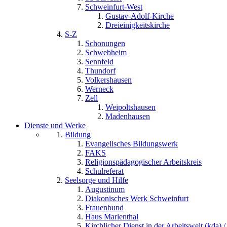
Schweinfurt-West
Gustav-Adolf-Kirche
Dreieinigkeitskirche
S-Z
Schonungen
Schwebheim
Sennfeld
Thundorf
Volkershausen
Werneck
Zell
Weipoltshausen
Madenhausen
Dienste und Werke
Bildung
Evangelisches Bildungswerk
FAKS
Religionspädagogischer Arbeitskreis
Schulreferat
Seelsorge und Hilfe
Augustinum
Diakonisches Werk Schweinfurt
Frauenbund
Haus Marienthal
Kirchlicher Dienst in der Arbeitswelt (kda) /