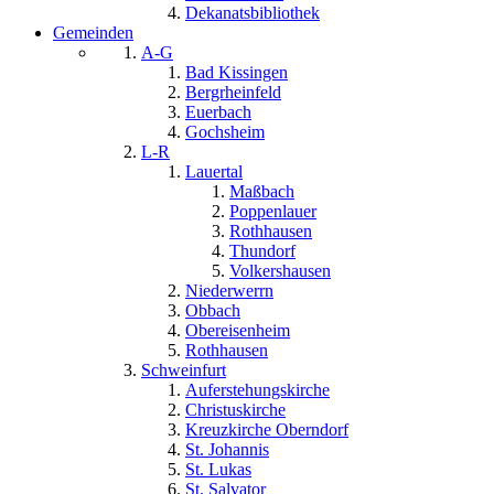
Dekanatsbibliothek
Gemeinden
A-G
Bad Kissingen
Bergrheinfeld
Euerbach
Gochsheim
L-R
Lauertal
Maßbach
Poppenlauer
Rothhausen
Thundorf
Volkershausen
Niederwerrn
Obbach
Obereisenheim
Rothhausen
Schweinfurt
Auferstehungskirche
Christuskirche
Kreuzkirche Oberndorf
St. Johannis
St. Lukas
St. Salvator