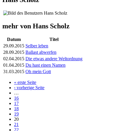
mehr von Hans Scholz
Datum
Titel
29.09.2015
Selber leben
28.09.2015
Ballast abwerfen
02.04.2015
Die etwas andere Weltordnung
01.04.2015
Du hast einen Namen
31.03.2015
Oh mein Gott
« erste Seite
Seiten
‹ vorherige Seite
…
16
17
18
19
20
21
22