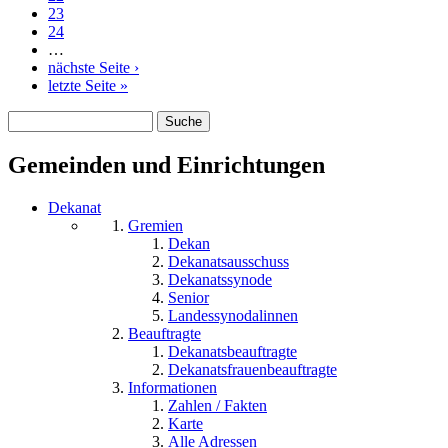
23
24
…
nächste Seite ›
letzte Seite »
Suche
Suchformular
Gemeinden und Einrichtungen
Dekanat
Gremien
Dekan
Dekanatsausschuss
Dekanatssynode
Senior
Landessynodalinnen
Beauftragte
Dekanatsbeauftragte
Dekanatsfrauenbeauftragte
Informationen
Zahlen / Fakten
Karte
Alle Adressen