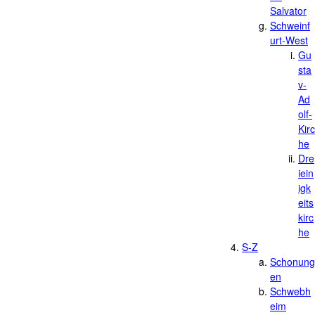
Salvator
Schweinf
urt-West
Gu
sta
v-
Ad
olf-
Kirc
he
Dre
iein
igk
eits
kirc
he
S-Z
Schonung
en
Schwebh
eim