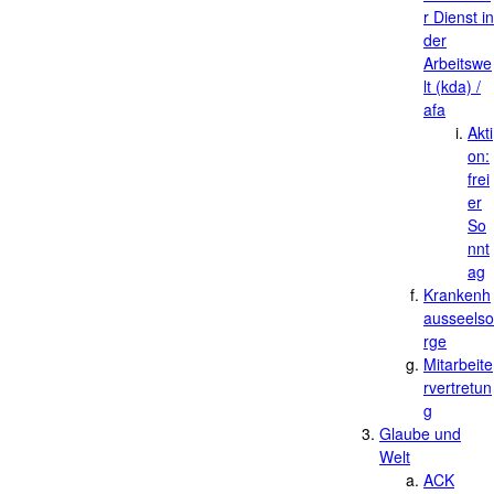
r Dienst in
der
Arbeitswe
lt (kda) /
afa
Akti
on:
frei
er
So
nnt
ag
Krankenh
ausseelso
rge
Mitarbeite
rvertretun
g
Glaube und
Welt
ACK