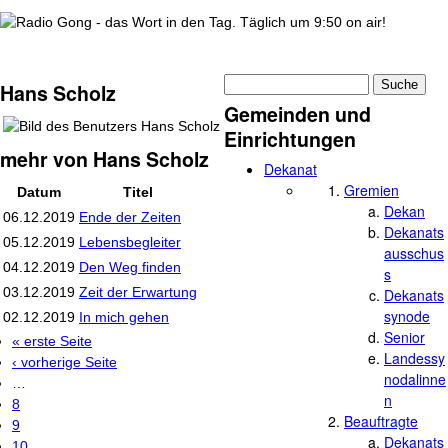
wortindentag-radiogong.png
Suche
Hans Scholz
Suchformular
Gemeinden und
Einrichtungen
mehr von Hans Scholz
Dekanat
Gremien
Datum
Titel
Dekan
06.12.2019
Ende der Zeiten
Dekanats
05.12.2019
Lebensbegleiter
ausschus
04.12.2019
Den Weg finden
s
03.12.2019
Zeit der Erwartung
Dekanats
synode
02.12.2019
In mich gehen
Senior
« erste Seite
Seiten
Landessy
‹ vorherige Seite
nodalinne
…
n
8
Beauftragte
9
Dekanats
10