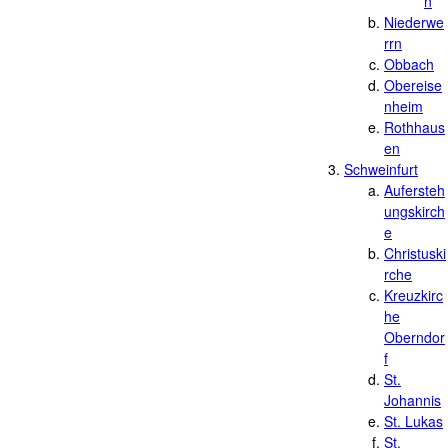
n
Niederwe
rrn
Obbach
Obereise
nheim
Rothhaus
en
Schweinfurt
Aufersteh
ungskirch
e
Christuski
rche
Kreuzkirc
he
Oberndor
f
St.
Johannis
St. Lukas
St.