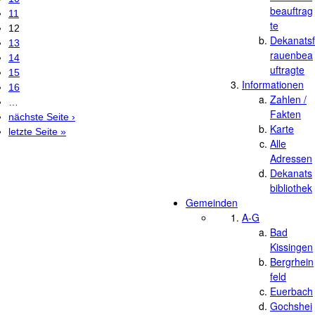
beauftrag
11
te
12
Dekanatsf
13
rauenbea
14
uftragte
15
Informationen
16
Zahlen /
…
Fakten
nächste Seite ›
Karte
letzte Seite »
Alle
Adressen
Dekanats
bibliothek
Gemeinden
A-G
Bad
Kissingen
Bergrhein
feld
Euerbach
Gochshei