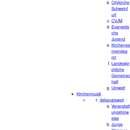
Citykirche
Schweinf
urt
CVJM
Evangelis
che
Jugend
Kirchenge
meindea
mt
Landeskir
chliche
Gemeinsc
haft
Umwelt
Kirchenmusik
dekanatsweit
Veranstalt
ungshinw
eise
Junge