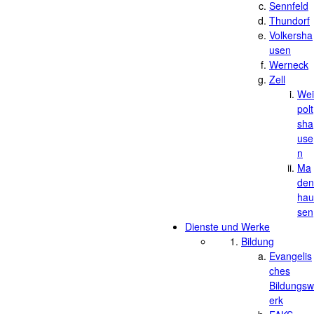
Sennfeld
Thundorf
Volkersha
usen
Werneck
Zell
Wei
polt
sha
use
n
Ma
den
hau
sen
Dienste und Werke
Bildung
Evangelis
ches
Bildungsw
erk