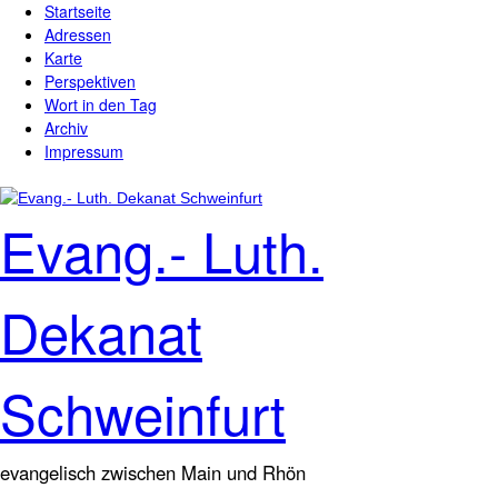
Startseite
Direkt zum Inhalt
Hauptmenü
Adressen
Karte
Perspektiven
Wort in den Tag
Archiv
Impressum
Evang.- Luth.
Dekanat
Schweinfurt
evangelisch zwischen Main und Rhön