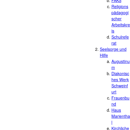
FAKS
Religions
pädagogi
scher
Arbeitskre
is
Schulrefe
rat
Seelsorge und
Hilfe
Augustinu
m
Diakonisc
hes Werk
Schweinf
urt
Frauenbu
nd
Haus
Marientha
l
Kirchliche