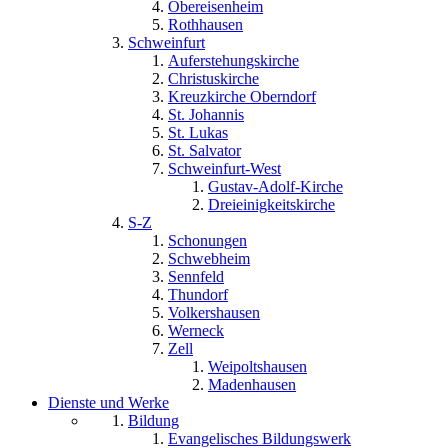
Obereisenheim
Rothhausen
Schweinfurt
Auferstehungskirche
Christuskirche
Kreuzkirche Oberndorf
St. Johannis
St. Lukas
St. Salvator
Schweinfurt-West
Gustav-Adolf-Kirche
Dreieinigkeitskirche
S-Z
Schonungen
Schwebheim
Sennfeld
Thundorf
Volkershausen
Werneck
Zell
Weipoltshausen
Madenhausen
Dienste und Werke
Bildung
Evangelisches Bildungswerk