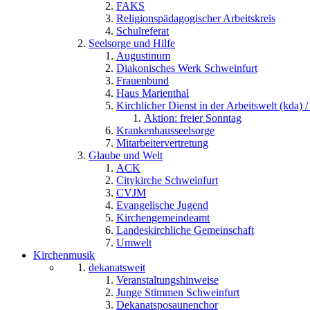
FAKS
Religionspädagogischer Arbeitskreis
Schulreferat
Seelsorge und Hilfe
Augustinum
Diakonisches Werk Schweinfurt
Frauenbund
Haus Marienthal
Kirchlicher Dienst in der Arbeitswelt (kda) /
Aktion: freier Sonntag
Krankenhausseelsorge
Mitarbeitervertretung
Glaube und Welt
ACK
Citykirche Schweinfurt
CVJM
Evangelische Jugend
Kirchengemeindeamt
Landeskirchliche Gemeinschaft
Umwelt
Kirchenmusik
dekanatsweit
Veranstaltungshinweise
Junge Stimmen Schweinfurt
Dekanatsposaunenchor