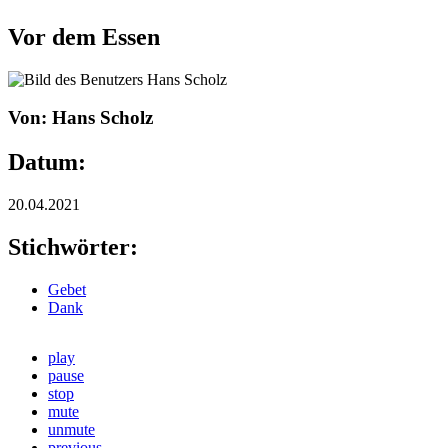
Vor dem Essen
Von: Hans Scholz
Datum:
20.04.2021
Stichwörter:
Gebet
Dank
play
pause
stop
mute
unmute
previous