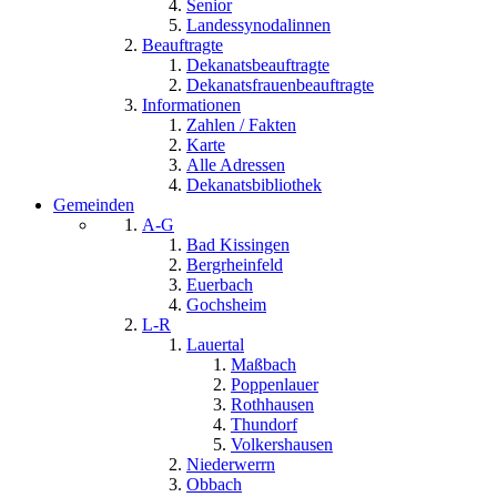
Senior
Landessynodalinnen
Beauftragte
Dekanatsbeauftragte
Dekanatsfrauenbeauftragte
Informationen
Zahlen / Fakten
Karte
Alle Adressen
Dekanatsbibliothek
Gemeinden
A-G
Bad Kissingen
Bergrheinfeld
Euerbach
Gochsheim
L-R
Lauertal
Maßbach
Poppenlauer
Rothhausen
Thundorf
Volkershausen
Niederwerrn
Obbach