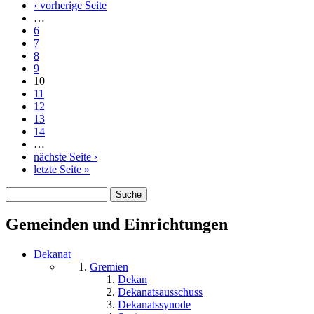
‹ vorherige Seite
…
6
7
8
9
10
11
12
13
14
…
nächste Seite ›
letzte Seite »
Suche
Suchformular
Gemeinden und Einrichtungen
Dekanat
Gremien
Dekan
Dekanatsausschuss
Dekanatssynode