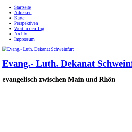
Direkt zum Inhalt
Startseite
Adressen
Hauptmenü
Karte
Perspektiven
Wort in den Tag
Archiv
Impressum
Evang.- Luth. Dekanat Schwein
evangelisch zwischen Main und Rhön