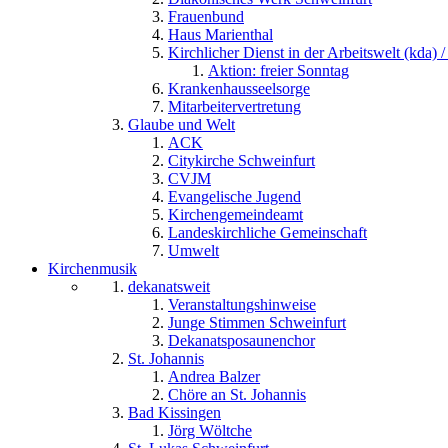
Frauenbund
Haus Marienthal
Kirchlicher Dienst in der Arbeitswelt (kda) /
Aktion: freier Sonntag
Krankenhausseelsorge
Mitarbeitervertretung
Glaube und Welt
ACK
Citykirche Schweinfurt
CVJM
Evangelische Jugend
Kirchengemeindeamt
Landeskirchliche Gemeinschaft
Umwelt
Kirchenmusik
dekanatsweit
Veranstaltungshinweise
Junge Stimmen Schweinfurt
Dekanatsposaunenchor
St. Johannis
Andrea Balzer
Chöre an St. Johannis
Bad Kissingen
Jörg Wöltche