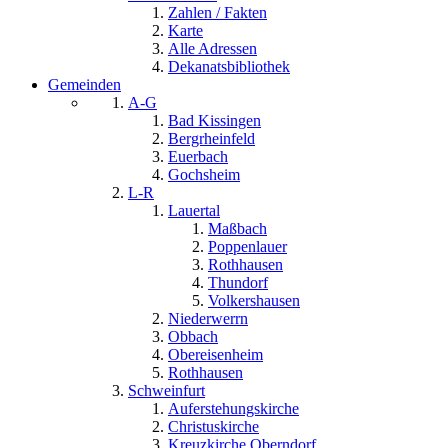
Zahlen / Fakten
Karte
Alle Adressen
Dekanatsbibliothek
Gemeinden
A-G
Bad Kissingen
Bergrheinfeld
Euerbach
Gochsheim
L-R
Lauertal
Maßbach
Poppenlauer
Rothhausen
Thundorf
Volkershausen
Niederwerrn
Obbach
Obereisenheim
Rothhausen
Schweinfurt
Auferstehungskirche
Christuskirche
Kreuzkirche Oberndorf