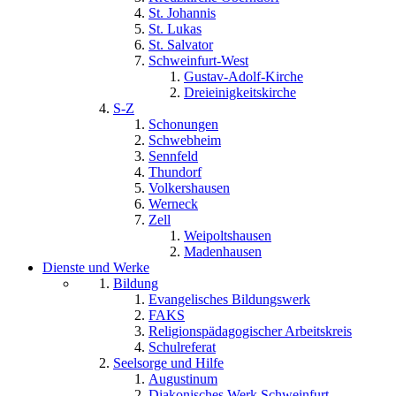
St. Johannis
St. Lukas
St. Salvator
Schweinfurt-West
Gustav-Adolf-Kirche
Dreieinigkeitskirche
S-Z
Schonungen
Schwebheim
Sennfeld
Thundorf
Volkershausen
Werneck
Zell
Weipoltshausen
Madenhausen
Dienste und Werke
Bildung
Evangelisches Bildungswerk
FAKS
Religionspädagogischer Arbeitskreis
Schulreferat
Seelsorge und Hilfe
Augustinum
Diakonisches Werk Schweinfurt