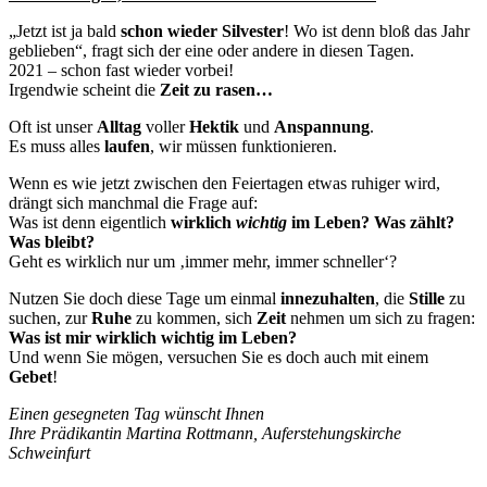
„Jetzt ist ja bald
schon wieder Silvester
! Wo ist denn bloß das Jahr
geblieben“, fragt sich der eine oder andere in diesen Tagen.
2021 – schon fast wieder vorbei!
Irgendwie scheint die
Zeit zu rasen…
Oft ist unser
Alltag
voller
Hektik
und
Anspannung
.
Es muss alles
laufen
, wir müssen funktionieren.
Wenn es wie jetzt zwischen den Feiertagen etwas ruhiger wird,
drängt sich manchmal die Frage auf:
Was ist denn eigentlich
wirklich
wichtig
im Leben? Was zählt?
Was bleibt?
Geht es wirklich nur um ‚immer mehr, immer schneller‘?
Nutzen Sie doch diese Tage um einmal
innezuhalten
, die
Stille
zu
suchen, zur
Ruhe
zu kommen, sich
Zeit
nehmen um sich zu fragen:
Was ist mir wirklich wichtig im Leben
?
Und wenn Sie mögen, versuchen Sie es doch auch mit einem
Gebet
!
Einen gesegneten Tag wünscht Ihnen
Ihre Prädikantin Martina Rottmann, Auferstehungskirche
Schweinfurt