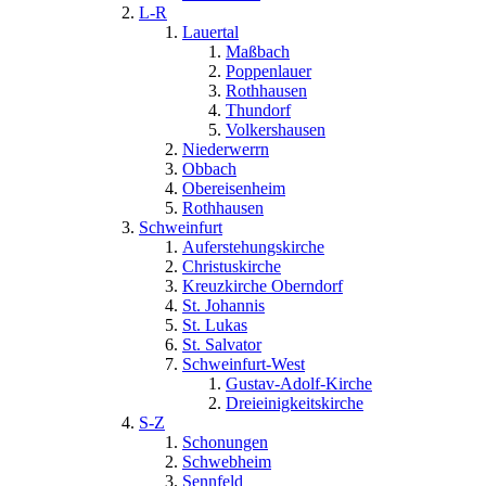
L-R
Lauertal
Maßbach
Poppenlauer
Rothhausen
Thundorf
Volkershausen
Niederwerrn
Obbach
Obereisenheim
Rothhausen
Schweinfurt
Auferstehungskirche
Christuskirche
Kreuzkirche Oberndorf
St. Johannis
St. Lukas
St. Salvator
Schweinfurt-West
Gustav-Adolf-Kirche
Dreieinigkeitskirche
S-Z
Schonungen
Schwebheim
Sennfeld