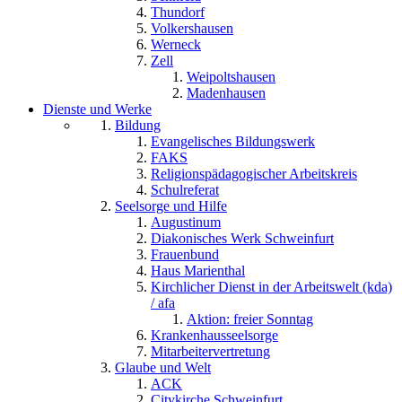
Thundorf
Volkershausen
Werneck
Zell
Weipoltshausen
Madenhausen
Dienste und Werke
Bildung
Evangelisches Bildungswerk
FAKS
Religionspädagogischer Arbeitskreis
Schulreferat
Seelsorge und Hilfe
Augustinum
Diakonisches Werk Schweinfurt
Frauenbund
Haus Marienthal
Kirchlicher Dienst in der Arbeitswelt (kda)
/ afa
Aktion: freier Sonntag
Krankenhausseelsorge
Mitarbeitervertretung
Glaube und Welt
ACK
Citykirche Schweinfurt