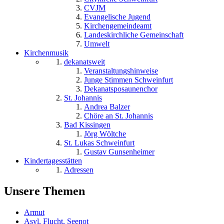
CVJM
Evangelische Jugend
Kirchengemeindeamt
Landeskirchliche Gemeinschaft
Umwelt
Kirchenmusik
dekanatsweit
Veranstaltungshinweise
Junge Stimmen Schweinfurt
Dekanatsposaunenchor
St. Johannis
Andrea Balzer
Chöre an St. Johannis
Bad Kissingen
Jörg Wöltche
St. Lukas Schweinfurt
Gustav Gunsenheimer
Kindertagesstätten
Adressen
Unsere Themen
Armut
Asyl, Flucht, Seenot