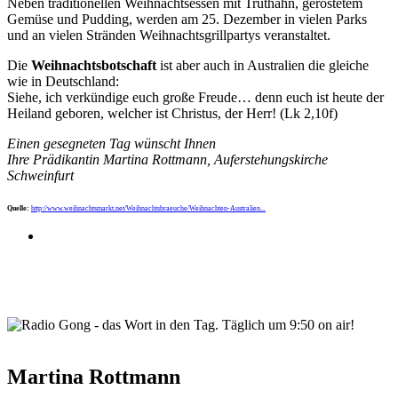
Neben traditionellen Weihnachtsessen mit Truthahn, geröstetem
Gemüse und Pudding, werden am 25. Dezember in vielen Parks
und an vielen Stränden Weihnachtsgrillpartys veranstaltet.
Die
Weihnachtsbotschaft
ist aber auch in Australien die gleiche
wie in Deutschland:
Siehe, ich verkündige euch große Freude… denn euch ist heute der
Heiland geboren, welcher ist Christus, der Herr! (Lk 2,10f)
Einen gesegneten Tag wünscht Ihnen
Ihre Prädikantin Martina Rottmann, Auferstehungskirche
Schweinfurt
Quelle:
http://www.weihnachtsmarkt.net/Weihnachtsbraeuche/Weihnachten-Australien...
wortindentag-radiogong.png
Martina Rottmann