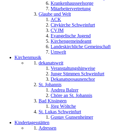
Krankenhausseelsorge
Mitarbeitervertretung
Glaube und Welt
ACK
Citykirche Schweinfurt
CVJM
Evangelische Jugend
Kirchengemeindeamt
Landeskirchliche Gemeinschaft
Umwelt
Kirchenmusik
dekanatsweit
Veranstaltungshinweise
Junge Stimmen Schweinfurt
Dekanatsposaunenchor
St. Johannis
Andrea Balzer
Chöre an St. Johannis
Bad Kissingen
Jörg Wöltche
St. Lukas Schweinfurt
Gustav Gunsenheimer
Kindertagesstätten
Adressen