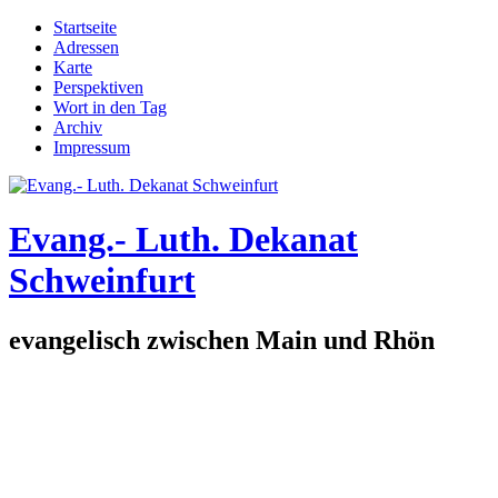
Direkt zum Inhalt
Startseite
Adressen
Hauptmenü
Karte
Perspektiven
Wort in den Tag
Archiv
Impressum
Evang.- Luth. Dekanat
Schweinfurt
evangelisch zwischen Main und Rhön