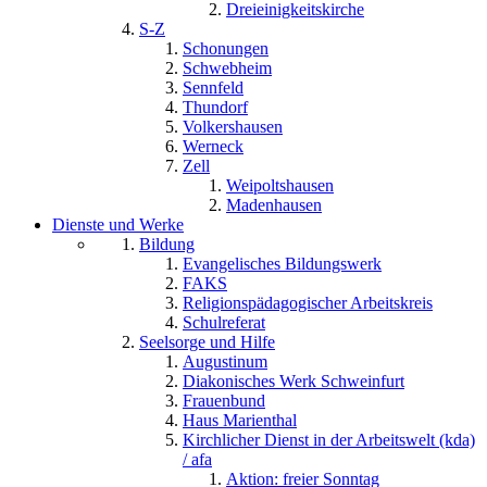
Dreieinigkeitskirche
S-Z
Schonungen
Schwebheim
Sennfeld
Thundorf
Volkershausen
Werneck
Zell
Weipoltshausen
Madenhausen
Dienste und Werke
Bildung
Evangelisches Bildungswerk
FAKS
Religionspädagogischer Arbeitskreis
Schulreferat
Seelsorge und Hilfe
Augustinum
Diakonisches Werk Schweinfurt
Frauenbund
Haus Marienthal
Kirchlicher Dienst in der Arbeitswelt (kda)
/ afa
Aktion: freier Sonntag