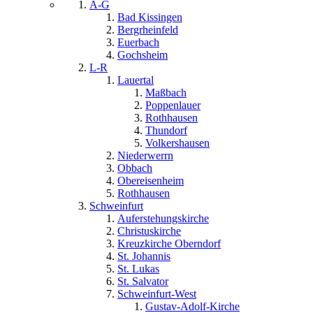
A-G
Bad Kissingen
Bergrheinfeld
Euerbach
Gochsheim
L-R
Lauertal
Maßbach
Poppenlauer
Rothhausen
Thundorf
Volkershausen
Niederwerrn
Obbach
Obereisenheim
Rothhausen
Schweinfurt
Auferstehungskirche
Christuskirche
Kreuzkirche Oberndorf
St. Johannis
St. Lukas
St. Salvator
Schweinfurt-West
Gustav-Adolf-Kirche