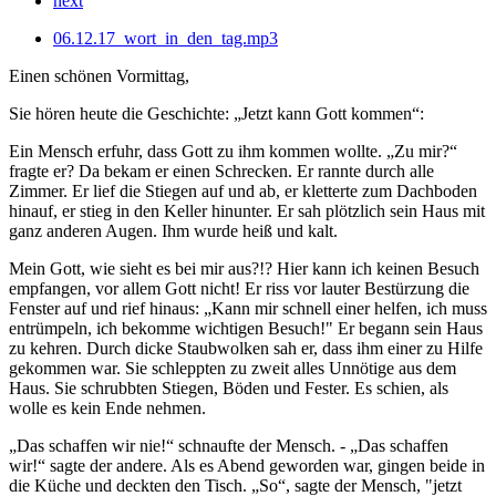
next
06.12.17_wort_in_den_tag.mp3
Einen schönen Vormittag,
Sie hören heute die Geschichte: „Jetzt kann Gott kommen“:
Ein Mensch erfuhr, dass Gott zu ihm kommen wollte. „Zu mir?“
fragte er? Da bekam er einen Schrecken. Er rannte durch alle
Zimmer. Er lief die Stiegen auf und ab, er kletterte zum Dachboden
hinauf, er stieg in den Keller hinunter. Er sah plötzlich sein Haus mit
ganz anderen Augen. Ihm wurde heiß und kalt.
Mein Gott, wie sieht es bei mir aus?!? Hier kann ich keinen Besuch
empfangen, vor allem Gott nicht! Er riss vor lauter Bestürzung die
Fenster auf und rief hinaus: „Kann mir schnell einer helfen, ich muss
entrümpeln, ich bekomme wichtigen Besuch!" Er begann sein Haus
zu kehren. Durch dicke Staubwolken sah er, dass ihm einer zu Hilfe
gekommen war. Sie schleppten zu zweit alles Unnötige aus dem
Haus. Sie schrubbten Stiegen, Böden und Fester. Es schien, als
wolle es kein Ende nehmen.
„Das schaffen wir nie!“ schnaufte der Mensch. - „Das schaffen
wir!“ sagte der andere. Als es Abend geworden war, gingen beide in
die Küche und deckten den Tisch. „So“, sagte der Mensch, "jetzt