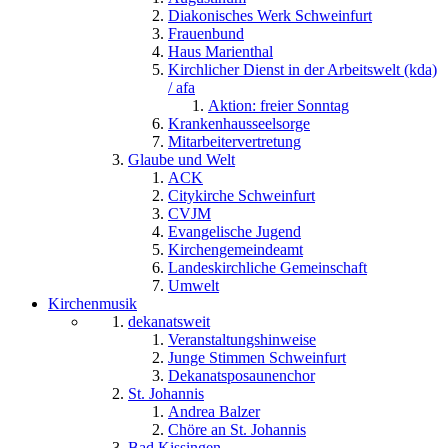
Diakonisches Werk Schweinfurt
Frauenbund
Haus Marienthal
Kirchlicher Dienst in der Arbeitswelt (kda)
/ afa
Aktion: freier Sonntag
Krankenhausseelsorge
Mitarbeitervertretung
Glaube und Welt
ACK
Citykirche Schweinfurt
CVJM
Evangelische Jugend
Kirchengemeindeamt
Landeskirchliche Gemeinschaft
Umwelt
Kirchenmusik
dekanatsweit
Veranstaltungshinweise
Junge Stimmen Schweinfurt
Dekanatsposaunenchor
St. Johannis
Andrea Balzer
Chöre an St. Johannis
Bad Kissingen