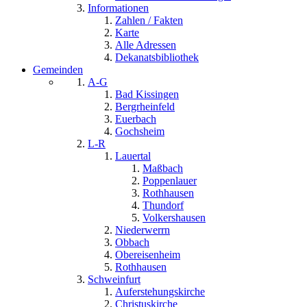
Informationen
Zahlen / Fakten
Karte
Alle Adressen
Dekanatsbibliothek
Gemeinden
A-G
Bad Kissingen
Bergrheinfeld
Euerbach
Gochsheim
L-R
Lauertal
Maßbach
Poppenlauer
Rothhausen
Thundorf
Volkershausen
Niederwerrn
Obbach
Obereisenheim
Rothhausen
Schweinfurt
Auferstehungskirche
Christuskirche