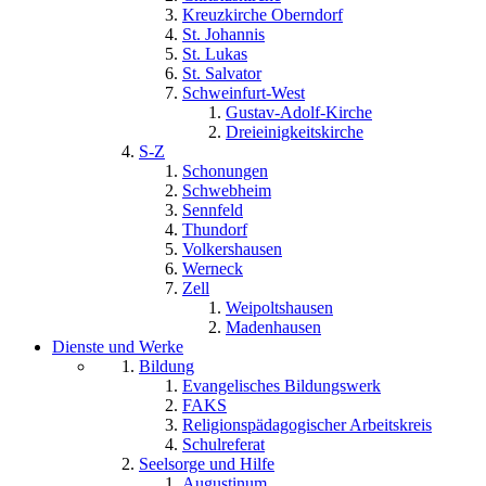
Kreuzkirche Oberndorf
St. Johannis
St. Lukas
St. Salvator
Schweinfurt-West
Gustav-Adolf-Kirche
Dreieinigkeitskirche
S-Z
Schonungen
Schwebheim
Sennfeld
Thundorf
Volkershausen
Werneck
Zell
Weipoltshausen
Madenhausen
Dienste und Werke
Bildung
Evangelisches Bildungswerk
FAKS
Religionspädagogischer Arbeitskreis
Schulreferat
Seelsorge und Hilfe
Augustinum