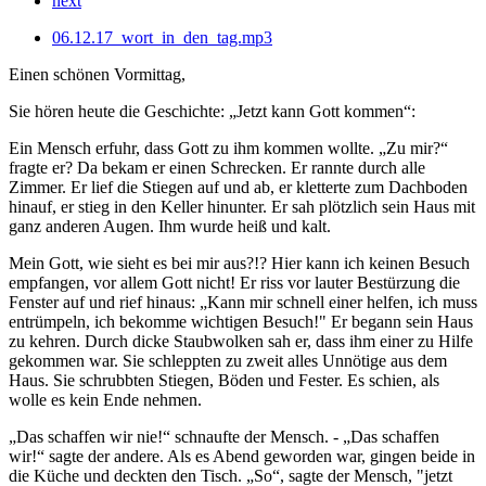
next
06.12.17_wort_in_den_tag.mp3
Einen schönen Vormittag,
Sie hören heute die Geschichte: „Jetzt kann Gott kommen“:
Ein Mensch erfuhr, dass Gott zu ihm kommen wollte. „Zu mir?“
fragte er? Da bekam er einen Schrecken. Er rannte durch alle
Zimmer. Er lief die Stiegen auf und ab, er kletterte zum Dachboden
hinauf, er stieg in den Keller hinunter. Er sah plötzlich sein Haus mit
ganz anderen Augen. Ihm wurde heiß und kalt.
Mein Gott, wie sieht es bei mir aus?!? Hier kann ich keinen Besuch
empfangen, vor allem Gott nicht! Er riss vor lauter Bestürzung die
Fenster auf und rief hinaus: „Kann mir schnell einer helfen, ich muss
entrümpeln, ich bekomme wichtigen Besuch!" Er begann sein Haus
zu kehren. Durch dicke Staubwolken sah er, dass ihm einer zu Hilfe
gekommen war. Sie schleppten zu zweit alles Unnötige aus dem
Haus. Sie schrubbten Stiegen, Böden und Fester. Es schien, als
wolle es kein Ende nehmen.
„Das schaffen wir nie!“ schnaufte der Mensch. - „Das schaffen
wir!“ sagte der andere. Als es Abend geworden war, gingen beide in
die Küche und deckten den Tisch. „So“, sagte der Mensch, "jetzt