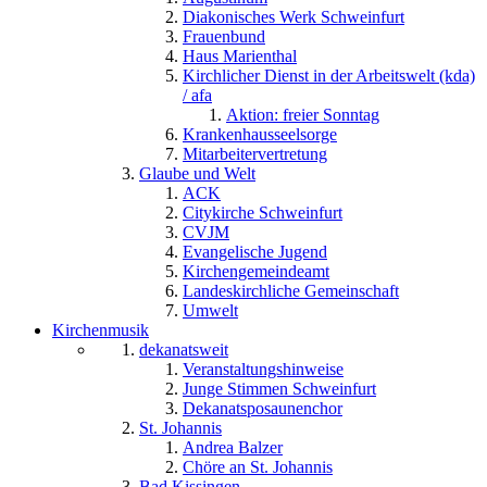
Diakonisches Werk Schweinfurt
Frauenbund
Haus Marienthal
Kirchlicher Dienst in der Arbeitswelt (kda)
/ afa
Aktion: freier Sonntag
Krankenhausseelsorge
Mitarbeitervertretung
Glaube und Welt
ACK
Citykirche Schweinfurt
CVJM
Evangelische Jugend
Kirchengemeindeamt
Landeskirchliche Gemeinschaft
Umwelt
Kirchenmusik
dekanatsweit
Veranstaltungshinweise
Junge Stimmen Schweinfurt
Dekanatsposaunenchor
St. Johannis
Andrea Balzer
Chöre an St. Johannis
Bad Kissingen