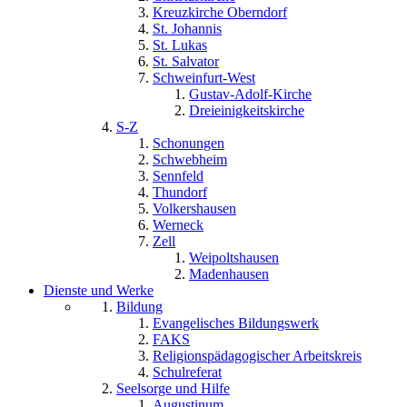
Kreuzkirche Oberndorf
St. Johannis
St. Lukas
St. Salvator
Schweinfurt-West
Gustav-Adolf-Kirche
Dreieinigkeitskirche
S-Z
Schonungen
Schwebheim
Sennfeld
Thundorf
Volkershausen
Werneck
Zell
Weipoltshausen
Madenhausen
Dienste und Werke
Bildung
Evangelisches Bildungswerk
FAKS
Religionspädagogischer Arbeitskreis
Schulreferat
Seelsorge und Hilfe
Augustinum