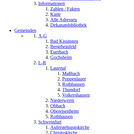
Informationen
Zahlen / Fakten
Karte
Alle Adressen
Dekanatsbibliothek
Gemeinden
A-G
Bad Kissingen
Bergrheinfeld
Euerbach
Gochsheim
L-R
Lauertal
Maßbach
Poppenlauer
Rothhausen
Thundorf
Volkershausen
Niederwerrn
Obbach
Obereisenheim
Rothhausen
Schweinfurt
Auferstehungskirche
Christuskirche