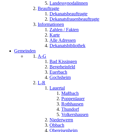
Landessynodalinnen
Beauftragte
Dekanatsbeauftragte
Dekanatsfrauenbeauftragte
Informationen
Zahlen / Fakten
Karte
Alle Adressen
Dekanatsbibliothek
Gemeinden
A-G
Bad Kissingen
Bergrheinfeld
Euerbach
Gochsheim
L-R
Lauertal
Maßbach
Poppenlauer
Rothhausen
Thundorf
Volkershausen
Niederwerrn
Obbach
Obereisenheim