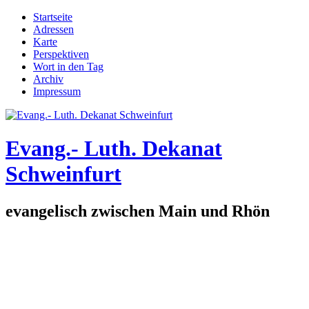
Direkt zum Inhalt
Startseite
Adressen
Hauptmenü
Karte
Perspektiven
Wort in den Tag
Archiv
Impressum
Evang.- Luth. Dekanat
Schweinfurt
evangelisch zwischen Main und Rhön