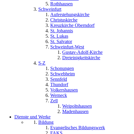
Rothhausen
Schweinfurt
Auferstehungskirche
Christuskirche
Kreuzkirche Oberndorf
St. Johannis
St. Lukas
St. Salvator
Schweinfurt-West
Gustav-Adolf-Kirche
Dreieinigkeitskirche
S-Z
Schonungen
Schwebheim
Sennfeld
Thundorf
Volkershausen
Werneck
Zell
Weipoltshausen
Madenhausen
Dienste und Werke
Bildung
Evangelisches Bildungswerk
FAKS