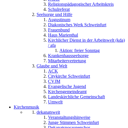
Religionspädagogischer Arbeitskreis
Schulreferat
Seelsorge und Hilfe
Augustinum
Diakonisches Werk Schweinfurt
Frauenbund
Haus Marienthal
Kirchlicher Dienst in der Arbeitswelt (kda)
/ afa
Aktion: freier Sonntag
Krankenhausseelsorge
Mitarbeitervertretung
Glaube und Welt
ACK
Citykirche Schweinfurt
CVJM
Evangelische Jugend
Kirchengemeindeamt
Landeskirchliche Gemeinschaft
Umwelt
Kirchenmusik
dekanatsweit
Veranstaltungshinweise
Junge Stimmen Schweinfurt
Dekanatsposaunenchor