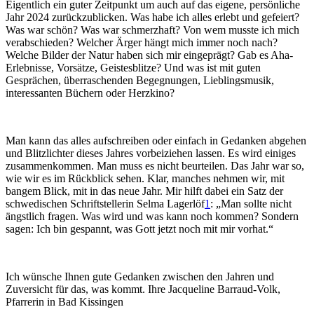
Eigentlich ein guter Zeitpunkt um auch auf das eigene, persönliche
Jahr 2024 zurückzublicken. Was habe ich alles erlebt und gefeiert?
Was war schön? Was war schmerzhaft? Von wem musste ich mich
verabschieden? Welcher Ärger hängt mich immer noch nach?
Welche Bilder der Natur haben sich mir eingeprägt? Gab es Aha-
Erlebnisse, Vorsätze, Geistesblitze? Und was ist mit guten
Gesprächen, überraschenden Begegnungen, Lieblingsmusik,
interessanten Büchern oder Herzkino?
Man kann das alles aufschreiben oder einfach in Gedanken abgehen
und Blitzlichter dieses Jahres vorbeiziehen lassen. Es wird einiges
zusammenkommen. Man muss es nicht beurteilen. Das Jahr war so,
wie wir es im Rückblick sehen. Klar, manches nehmen wir, mit
bangem Blick, mit in das neue Jahr. Mir hilft dabei ein Satz der
schwedischen Schriftstellerin Selma Lagerlöf
1
: „Man sollte nicht
ängstlich fragen. Was wird und was kann noch kommen? Sondern
sagen: Ich bin gespannt, was Gott jetzt noch mit mir vorhat.“
Ich wünsche Ihnen gute Gedanken zwischen den Jahren und
Zuversicht für das, was kommt. Ihre Jacqueline Barraud-Volk,
Pfarrerin in Bad Kissingen