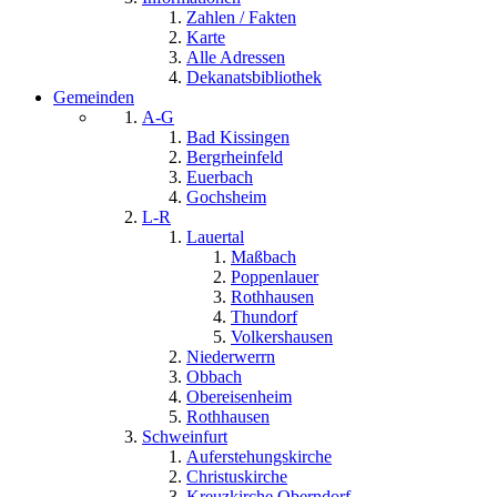
Zahlen / Fakten
Karte
Alle Adressen
Dekanatsbibliothek
Gemeinden
A-G
Bad Kissingen
Bergrheinfeld
Euerbach
Gochsheim
L-R
Lauertal
Maßbach
Poppenlauer
Rothhausen
Thundorf
Volkershausen
Niederwerrn
Obbach
Obereisenheim
Rothhausen
Schweinfurt
Auferstehungskirche
Christuskirche
Kreuzkirche Oberndorf