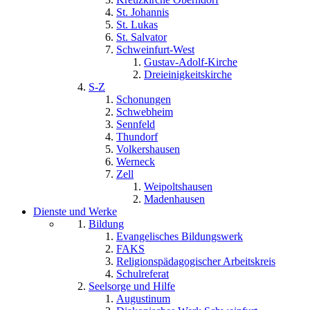
St. Johannis
St. Lukas
St. Salvator
Schweinfurt-West
Gustav-Adolf-Kirche
Dreieinigkeitskirche
S-Z
Schonungen
Schwebheim
Sennfeld
Thundorf
Volkershausen
Werneck
Zell
Weipoltshausen
Madenhausen
Dienste und Werke
Bildung
Evangelisches Bildungswerk
FAKS
Religionspädagogischer Arbeitskreis
Schulreferat
Seelsorge und Hilfe
Augustinum