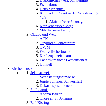
Diakonisches Werk Schweinfurt
Frauenbund
Haus Marienthal
Kirchlicher Dienst in der Arbeitswelt (kda)
/ afa
Aktion: freier Sonntag
Krankenhausseelsorge
Mitarbeitervertretung
Glaube und Welt
ACK
Citykirche Schweinfurt
CVJM
Evangelische Jugend
Kirchengemeindeamt
Landeskirchliche Gemeinschaft
Umwelt
Kirchenmusik
dekanatsweit
Veranstaltungshinweise
Junge Stimmen Schweinfurt
Dekanatsposaunenchor
St. Johannis
Andrea Balzer
Chöre an St. Johannis
Bad Kissingen