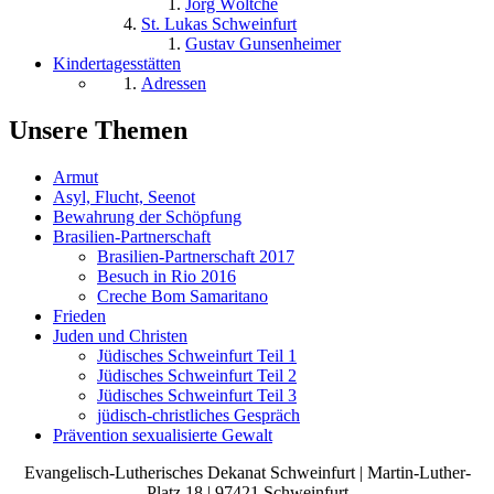
Jörg Wöltche
St. Lukas Schweinfurt
Gustav Gunsenheimer
Kindertagesstätten
Adressen
Unsere Themen
Armut
Asyl, Flucht, Seenot
Bewahrung der Schöpfung
Brasilien-Partnerschaft
Brasilien-Partnerschaft 2017
Besuch in Rio 2016
Creche Bom Samaritano
Frieden
Juden und Christen
Jüdisches Schweinfurt Teil 1
Jüdisches Schweinfurt Teil 2
Jüdisches Schweinfurt Teil 3
jüdisch-christliches Gespräch
Prävention sexualisierte Gewalt
Evangelisch-Lutherisches Dekanat Schweinfurt | Martin-Luther-
Platz 18 | 97421 Schweinfurt