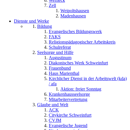
Werneck
Zell
Weipoltshausen
Madenhausen
Dienste und Werke
Bildung
Evangelisches Bildungswerk
FAKS
Religionspädagogischer Arbeitskreis
Schulreferat
Seelsorge und Hilfe
Augustinum
Diakonisches Werk Schweinfurt
Frauenbund
Haus Marienthal
Kirchlicher Dienst in der Arbeitswelt (kda)
/ afa
Aktion: freier Sonntag
Krankenhausseelsorge
Mitarbeitervertretung
Glaube und Welt
ACK
Citykirche Schweinfurt
CVJM
Evangelische Jugend