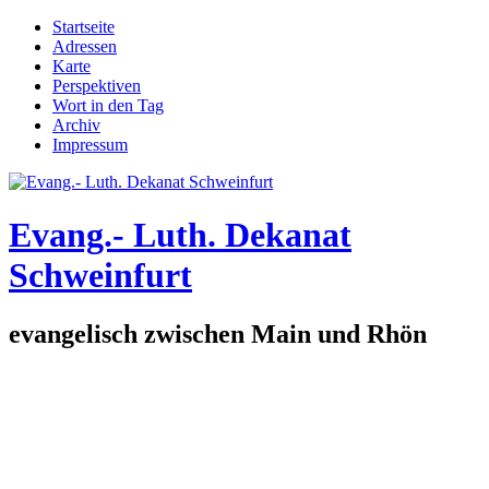
Direkt zum Inhalt
Startseite
Adressen
Hauptmenü
Karte
Perspektiven
Wort in den Tag
Archiv
Impressum
Evang.- Luth. Dekanat
Schweinfurt
evangelisch zwischen Main und Rhön