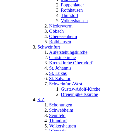
Poppenlauer
Rothhausen
Thundorf
Volkershausen
Niederwerrn
Obbach
Obereisenheim
Rothhausen
Schweinfurt
Auferstehungskirche
Christuskirche
Kreuzkirche Oberndorf
St. Johannis
St. Lukas
St. Salvator
Schweinfurt-West
Gustav-Adolf-Kirche
Dreieinigkeitskirche
S-Z
Schonungen
Schwebheim
Sennfeld
Thundorf
Volkershausen