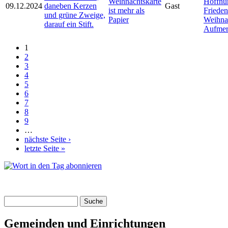
Weihnachtskarte
Hoffnu
09.12.2024
Gast
ist mehr als
Frieden
Papier
Weihna
Aufmer
1
Seiten
2
3
4
5
6
7
8
9
…
nächste Seite ›
letzte Seite »
Suche
Suchformular
Gemeinden und Einrichtungen