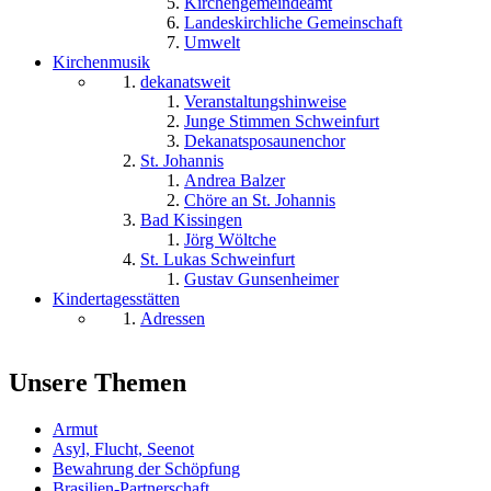
Kirchengemeindeamt
Landeskirchliche Gemeinschaft
Umwelt
Kirchenmusik
dekanatsweit
Veranstaltungshinweise
Junge Stimmen Schweinfurt
Dekanatsposaunenchor
St. Johannis
Andrea Balzer
Chöre an St. Johannis
Bad Kissingen
Jörg Wöltche
St. Lukas Schweinfurt
Gustav Gunsenheimer
Kindertagesstätten
Adressen
Unsere Themen
Armut
Asyl, Flucht, Seenot
Bewahrung der Schöpfung
Brasilien-Partnerschaft