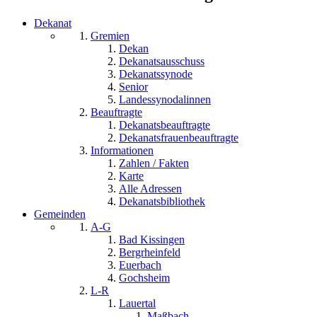
Dekanat
Gremien
Dekan
Dekanatsausschuss
Dekanatssynode
Senior
Landessynodalinnen
Beauftragte
Dekanatsbeauftragte
Dekanatsfrauenbeauftragte
Informationen
Zahlen / Fakten
Karte
Alle Adressen
Dekanatsbibliothek
Gemeinden
A-G
Bad Kissingen
Bergrheinfeld
Euerbach
Gochsheim
L-R
Lauertal
Maßbach