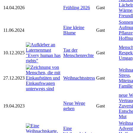
Lächel
14.04.2026
Frühling 2026
Gast
Wärme
Freundl
Sonnens
Eine kleine
Aufmun
11.06.2024
Gast
Blume
Pflanze
Hoffnu
Mensch
Tag der
10.12.2025
Gast
Respek
Menschenrechte
Umgan
Weihna
Stress
,
27.12.2023
Weihnachtsstress
Gast
Miteina
Familie
neue W
Vertrau
Neue Wege
19.04.2023
Gast
Zuversi
gehen
Entsch
Mut
Weihna
Eine
Advent