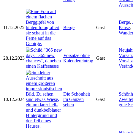
Auszeit
Berge
,
11.12.2025
Berge
Gast
Pause
,
Wande
Neujah
Vorsätze ohne
Vorsätz
28.12.2023
Gast
Kalendereintrag
Vorsätz
Veränd
Die Schönheit
Schönh
10.12.2024
im Ganzen
Gast
Zweife
sehen
gute S
Nächste