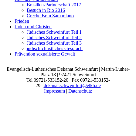
Brasilien-Partnerschaft 2017
Besuch in Rio 2016
Creche Bom Samaritano
Frieden
Juden und Christen
Jüdisches Schweinfurt Teil 1
Jüdisches Schweinfurt Teil 2
Jüdisches Schweinfurt Teil 3
jüdisch-christliches Gespräch
Prävention sexualisierte Gewalt
Evangelisch-Lutherisches Dekanat Schweinfurt | Martin-Luther-
Platz 18 | 97421 Schweinfurt
Tel 09721-533152-20 | Fax 09721-533152-
29 |
dekanat.schweinfurt@elkb.de
Impressum
|
Datenschutz