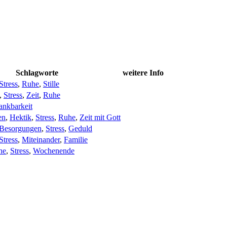
Schlagworte
weitere Info
Stress
,
Ruhe
,
Stille
,
Stress
,
Zeit
,
Ruhe
ankbarkeit
en
,
Hektik
,
Stress
,
Ruhe
,
Zeit mit Gott
Besorgungen
,
Stress
,
Geduld
Stress
,
Miteinander
,
Familie
he
,
Stress
,
Wochenende