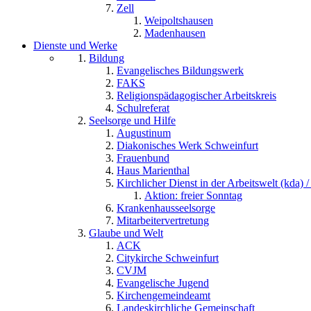
Zell
Weipoltshausen
Madenhausen
Dienste und Werke
Bildung
Evangelisches Bildungswerk
FAKS
Religionspädagogischer Arbeitskreis
Schulreferat
Seelsorge und Hilfe
Augustinum
Diakonisches Werk Schweinfurt
Frauenbund
Haus Marienthal
Kirchlicher Dienst in der Arbeitswelt (kda) /
Aktion: freier Sonntag
Krankenhausseelsorge
Mitarbeitervertretung
Glaube und Welt
ACK
Citykirche Schweinfurt
CVJM
Evangelische Jugend
Kirchengemeindeamt
Landeskirchliche Gemeinschaft