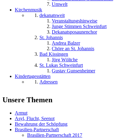
Umwelt
Kirchenmusik
dekanatsweit
Veranstaltungshinweise
Junge Stimmen Schweinfurt
Dekanatsposaunenchor
St. Johannis
Andrea Balzer
Chöre an St. Johannis
Bad Kissingen
Jörg Wöltche
St. Lukas Schweinfurt
Gustav Gunsenheimer
Kindertagesstätten
Adressen
Unsere Themen
Armut
Asyl, Flucht, Seenot
Bewahrung der Schöpfung
Brasilien-Partnerschaft
Brasilien-Partnerschaft 2017