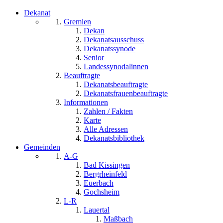
Dekanat
Gremien
Dekan
Dekanatsausschuss
Dekanatssynode
Senior
Landessynodalinnen
Beauftragte
Dekanatsbeauftragte
Dekanatsfrauenbeauftragte
Informationen
Zahlen / Fakten
Karte
Alle Adressen
Dekanatsbibliothek
Gemeinden
A-G
Bad Kissingen
Bergrheinfeld
Euerbach
Gochsheim
L-R
Lauertal
Maßbach