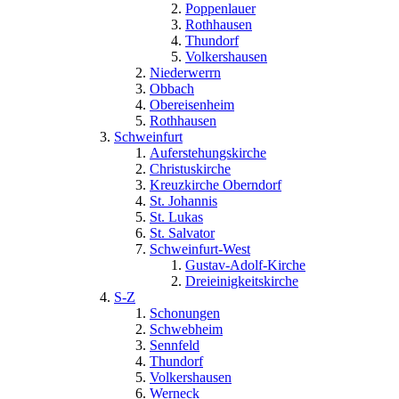
Poppenlauer
Rothhausen
Thundorf
Volkershausen
Niederwerrn
Obbach
Obereisenheim
Rothhausen
Schweinfurt
Auferstehungskirche
Christuskirche
Kreuzkirche Oberndorf
St. Johannis
St. Lukas
St. Salvator
Schweinfurt-West
Gustav-Adolf-Kirche
Dreieinigkeitskirche
S-Z
Schonungen
Schwebheim
Sennfeld
Thundorf
Volkershausen
Werneck