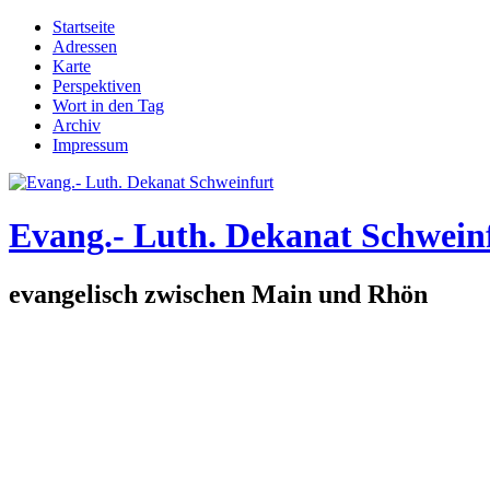
Direkt zum Inhalt
Startseite
Adressen
Hauptmenü
Karte
Perspektiven
Wort in den Tag
Archiv
Impressum
Evang.- Luth. Dekanat Schwein
evangelisch zwischen Main und Rhön