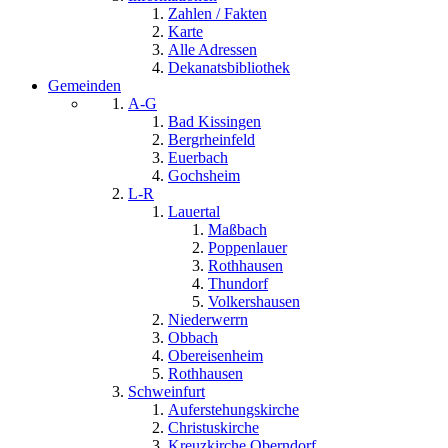
Zahlen / Fakten
Karte
Alle Adressen
Dekanatsbibliothek
Gemeinden
A-G
Bad Kissingen
Bergrheinfeld
Euerbach
Gochsheim
L-R
Lauertal
Maßbach
Poppenlauer
Rothhausen
Thundorf
Volkershausen
Niederwerrn
Obbach
Obereisenheim
Rothhausen
Schweinfurt
Auferstehungskirche
Christuskirche
Kreuzkirche Oberndorf