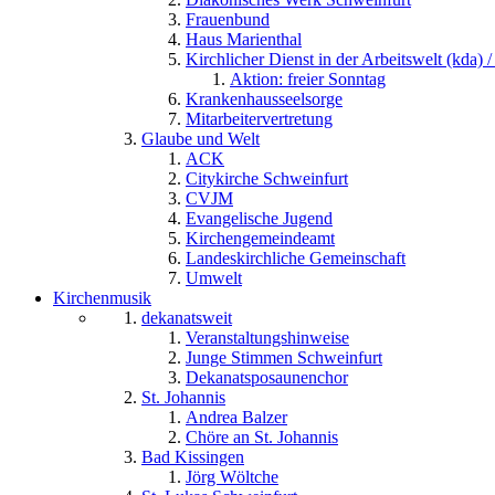
Frauenbund
Haus Marienthal
Kirchlicher Dienst in der Arbeitswelt (kda) /
Aktion: freier Sonntag
Krankenhausseelsorge
Mitarbeitervertretung
Glaube und Welt
ACK
Citykirche Schweinfurt
CVJM
Evangelische Jugend
Kirchengemeindeamt
Landeskirchliche Gemeinschaft
Umwelt
Kirchenmusik
dekanatsweit
Veranstaltungshinweise
Junge Stimmen Schweinfurt
Dekanatsposaunenchor
St. Johannis
Andrea Balzer
Chöre an St. Johannis
Bad Kissingen
Jörg Wöltche