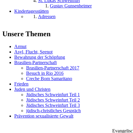
St. Lukas Schweinfurt
Gustav Gunsenheimer
Kindertagesstätten
Adressen
Unsere Themen
Armut
Asyl, Flucht, Seenot
Bewahrung der Schöpfung
Brasilien-Partnerschaft
Brasilien-Partnerschaft 2017
Besuch in Rio 2016
Creche Bom Samaritano
Frieden
Juden und Christen
Jüdisches Schweinfurt Teil 1
Jüdisches Schweinfurt Teil 2
Jüdisches Schweinfurt Teil 3
jüdisch-christliches Gespräch
Prävention sexualisierte Gewalt
Evangelisc