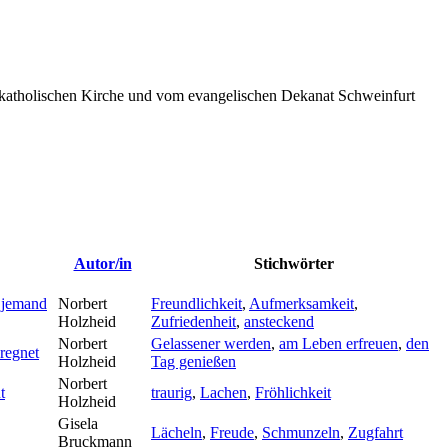
katholischen Kirche und vom evangelischen Dekanat Schweinfurt
Autor/in
Stichwörter
 jemand
Norbert
Freundlichkeit
,
Aufmerksamkeit
,
Holzheid
Zufriedenheit
,
ansteckend
Norbert
Gelassener werden
,
am Leben erfreuen
,
den
 regnet
Holzheid
Tag genießen
Norbert
t
traurig
,
Lachen
,
Fröhlichkeit
Holzheid
Gisela
Lächeln
,
Freude
,
Schmunzeln
,
Zugfahrt
Bruckmann