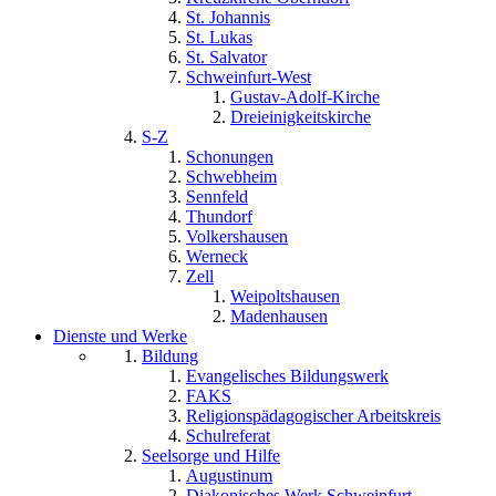
St. Johannis
St. Lukas
St. Salvator
Schweinfurt-West
Gustav-Adolf-Kirche
Dreieinigkeitskirche
S-Z
Schonungen
Schwebheim
Sennfeld
Thundorf
Volkershausen
Werneck
Zell
Weipoltshausen
Madenhausen
Dienste und Werke
Bildung
Evangelisches Bildungswerk
FAKS
Religionspädagogischer Arbeitskreis
Schulreferat
Seelsorge und Hilfe
Augustinum
Diakonisches Werk Schweinfurt