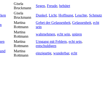
Gisela
Segen
,
Freude
,
behütet
Bruckmann
Gisela
cken
Dunkel
,
Licht
,
Hoffnung
,
Leuchte
,
Schmutz
Bruckmann
Martina
Gebet der Gelassenheit
,
Gelassenheit
,
echt
en
Rottmann
sein
Martina
wahrnehmen
,
echt sein
,
spüren
Rottmann
hen
Martina
Umgang mit Fehlern
,
echt sein
,
Rottmann
entschuldigen
 und
Martina
einzigartig
,
wunderbar
,
echt
Rottmann