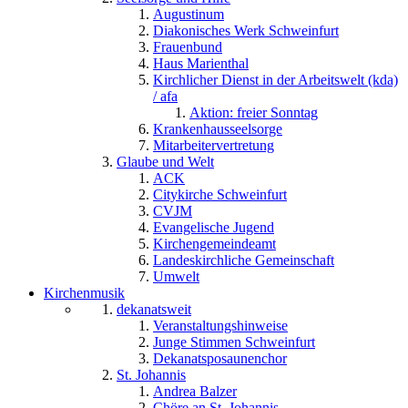
Augustinum
Diakonisches Werk Schweinfurt
Frauenbund
Haus Marienthal
Kirchlicher Dienst in der Arbeitswelt (kda)
/ afa
Aktion: freier Sonntag
Krankenhausseelsorge
Mitarbeitervertretung
Glaube und Welt
ACK
Citykirche Schweinfurt
CVJM
Evangelische Jugend
Kirchengemeindeamt
Landeskirchliche Gemeinschaft
Umwelt
Kirchenmusik
dekanatsweit
Veranstaltungshinweise
Junge Stimmen Schweinfurt
Dekanatsposaunenchor
St. Johannis
Andrea Balzer
Chöre an St. Johannis