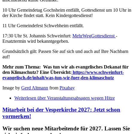
10 Uhr Gemeindetag Gochsheim entfällt, Gottesdienst um 10 Uhr in
der Kirche findet statt. Kein Kindergottesdienst!
11 Uhr Gemeindefest Schwebheim entfällt.
17:30 Uhr St. Johannis Schweinfurt:
MehrWegGottesdienst
-
Ersatztermin wird bekanntgegeben.
Grundsätzlich gilt: Passen Sie auf sich und auch auf Ihre Nachbarn
auf!
Mehr zum Thema:
Was tun wir als evangelisches Dekanat für
den
Klimaschutz
? Eine Übersicht:
https://www.schweinfurt-
evangelisch.de/inhalt/was-tun-wir-fuer-den-klimaschutz
Image by
Gerd Altmann
from
Pixabay
Weiterlesen
über Veranstaltungsabsagen wegen Hitze
Mitarbeit bei der Vesperkirche 2027: Jetzt schon
vormerken!
Wir suchen neue Mitarbeitende für 2027. Lassen Sie