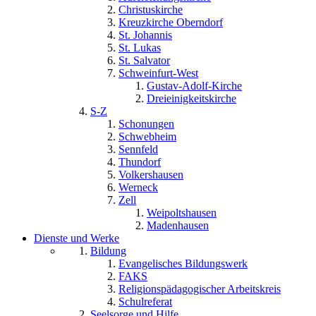
Christuskirche
Kreuzkirche Oberndorf
St. Johannis
St. Lukas
St. Salvator
Schweinfurt-West
Gustav-Adolf-Kirche
Dreieinigkeitskirche
S-Z
Schonungen
Schwebheim
Sennfeld
Thundorf
Volkershausen
Werneck
Zell
Weipoltshausen
Madenhausen
Dienste und Werke
Bildung
Evangelisches Bildungswerk
FAKS
Religionspädagogischer Arbeitskreis
Schulreferat
Seelsorge und Hilfe