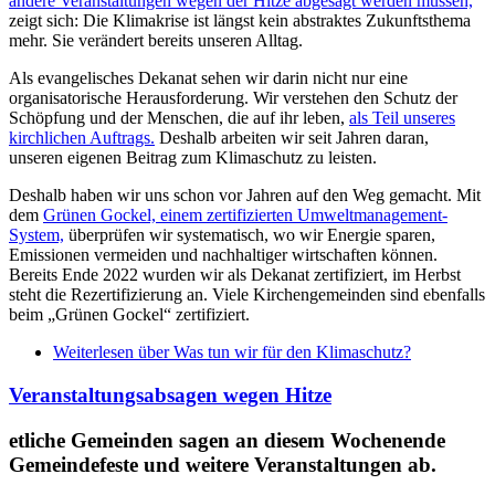
andere Veranstaltungen wegen der Hitze abgesagt werden müssen,
zeigt sich: Die Klimakrise ist längst kein abstraktes Zukunftsthema
mehr. Sie verändert bereits unseren Alltag.
Als evangelisches Dekanat sehen wir darin nicht nur eine
organisatorische Herausforderung. Wir verstehen den Schutz der
Schöpfung und der Menschen, die auf ihr leben,
als Teil unseres
kirchlichen Auftrags.
Deshalb arbeiten wir seit Jahren daran,
unseren eigenen Beitrag zum Klimaschutz zu leisten.
Deshalb haben wir uns schon vor Jahren auf den Weg gemacht. Mit
dem
Grünen Gockel, einem zertifizierten Umweltmanagement-
System,
überprüfen wir systematisch, wo wir Energie sparen,
Emissionen vermeiden und nachhaltiger wirtschaften können.
Bereits Ende 2022 wurden wir als Dekanat zertifiziert, im Herbst
steht die Rezertifizierung an. Viele Kirchengemeinden sind ebenfalls
beim „Grünen Gockel“ zertifiziert.
Weiterlesen
über Was tun wir für den Klimaschutz?
Veranstaltungsabsagen wegen Hitze
etliche Gemeinden sagen an diesem Wochenende
Gemeindefeste und weitere Veranstaltungen ab.