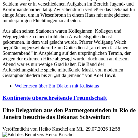
Seitdem war er in verschiedenen Aufgaben im Bereich Jugend- und
Konfirmandenarbeit tätig. Zwischendurch verließ er das Dekanat für
einige Jahre, um in Wiesenbronn in einem Haus mit unbegleiteten
minderjährigen Flüchtlingen zu arbeiten.
Aus allen seinen Stationen waren Kolleginnen, Kollegen und
Wegbegleiter zu einem fröhlichen Abschiedsgottesdienst
gekommen, in dem viel gelacht wurde. Pfarrer Wolfgang Weich
begrüßte augenzwinkernd zum Gottesdienst „an einem fast lauen
Sommerabend“ in Anspielung auf den ursprünglichen Termin, der
wegen der extremen Hitze abgesagt wurde, doch auch an diesem
Abend war es nur wenige Grad kälter. Die Band der
Auferstehungskirche spielte mitreißende Musik von modernen
Gesangbuchliedern bis zu „ist da jemand“ von Adel Tawil.
Weiterlesen
über Ein Diakon mit Kultstatus
Kontinente überschreitende Freundschaft
Eine Delegation aus den Partnergemeinden in Rio de
Janeiro besuchte das Dekanat Schweinfurt
Veröffentlicht von
Heiko Kuschel
am
Mi., 29.07.2026 12:58