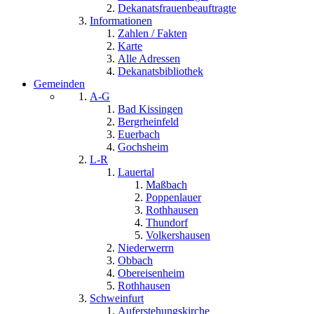
Dekanatsfrauenbeauftragte
Informationen
Zahlen / Fakten
Karte
Alle Adressen
Dekanatsbibliothek
Gemeinden
A-G
Bad Kissingen
Bergrheinfeld
Euerbach
Gochsheim
L-R
Lauertal
Maßbach
Poppenlauer
Rothhausen
Thundorf
Volkershausen
Niederwerrn
Obbach
Obereisenheim
Rothhausen
Schweinfurt
Auferstehungskirche