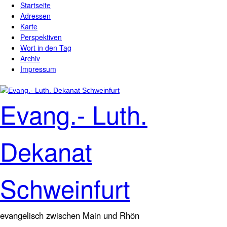
Startseite
Direkt zum Inhalt
Hauptmenü
Adressen
Karte
Perspektiven
Wort in den Tag
Archiv
Impressum
Evang.- Luth.
Dekanat
Schweinfurt
evangelisch zwischen Main und Rhön