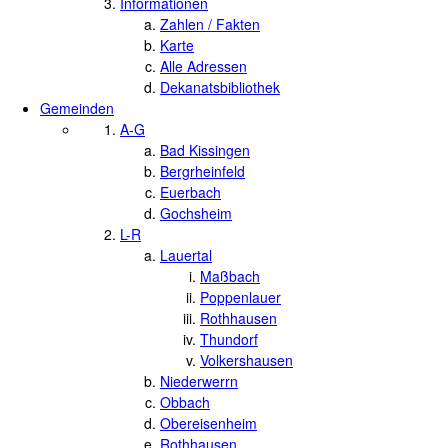
Informationen
Zahlen / Fakten
Karte
Alle Adressen
Dekanatsbibliothek
Gemeinden
A-G
Bad Kissingen
Bergrheinfeld
Euerbach
Gochsheim
L-R
Lauertal
Maßbach
Poppenlauer
Rothhausen
Thundorf
Volkershausen
Niederwerrn
Obbach
Obereisenheim
Rothhausen