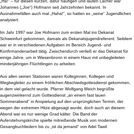
„Ha!“ – für diesen kurzen, dafür häufigen und lauten Lacher war
Johannes („Joe“) Hofmann seit Jahrzehnten bekannt. In
Ausnahmefällen auch mal „Haha!“, so hatten es „seine“ Jugendlichen
analysiert.
Im Jahr 1997 war Joe Hofmann zum ersten Mal ins Dekanat
Schweinfurt gekommen, damals als Dekanatsjugendreferent. Seitdem
war er in verschiedenen Aufgaben im Bereich Jugend- und
Konfirmandenarbeit tätig. Zwischendurch verließ er das Dekanat für
einige Jahre, um in Wiesenbronn in einem Haus mit unbegleiteten
minderjährigen Flüchtlingen zu arbeiten.
Aus allen seinen Stationen waren Kolleginnen, Kollegen und
Wegbegleiter zu einem fröhlichen Abschiedsgottesdienst gekommen,
in dem viel gelacht wurde. Pfarrer Wolfgang Weich begrüßte
augenzwinkernd zum Gottesdienst „an einem fast lauen
Sommerabend“ in Anspielung auf den ursprünglichen Termin, der
wegen der extremen Hitze abgesagt wurde, doch auch an diesem
Abend war es nur wenige Grad kälter. Die Band der
Auferstehungskirche spielte mitreißende Musik von modernen
Gesangbuchliedern bis zu „ist da jemand“ von Adel Tawil.