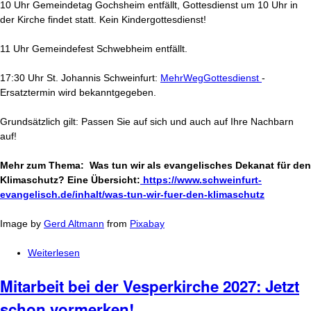
10 Uhr Gemeindetag Gochsheim entfällt, Gottesdienst um 10 Uhr in
der Kirche findet statt. Kein Kindergottesdienst!
11 Uhr Gemeindefest Schwebheim entfällt.
17:30 Uhr St. Johannis Schweinfurt:
MehrWegGottesdienst
-
Ersatztermin wird bekanntgegeben.
Grundsätzlich gilt: Passen Sie auf sich und auch auf Ihre Nachbarn
auf!
Mehr zum Thema:
Was tun wir als evangelisches Dekanat für den
Klimaschutz
? Eine Übersicht:
https://www.schweinfurt-
evangelisch.de/inhalt/was-tun-wir-fuer-den-klimaschutz
Image by
Gerd Altmann
from
Pixabay
Weiterlesen
über Veranstaltungsabsagen wegen Hitze
Mitarbeit bei der Vesperkirche 2027: Jetzt
schon vormerken!