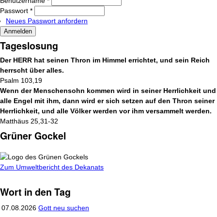
Benutzername
*
Passwort
*
Neues Passwort anfordern
Tageslosung
Der HERR hat seinen Thron im Himmel errichtet, und sein Reich
herrscht über alles.
Psalm 103,19
Wenn der Menschensohn kommen wird in seiner Herrlichkeit und
alle Engel mit ihm, dann wird er sich setzen auf den Thron seiner
Herrlichkeit, und alle Völker werden vor ihm versammelt werden.
Matthäus 25,31-32
Grüner Gockel
gockel_logo_umweltman_cmyk.gif
Zum Umweltbericht des Dekanats
Wort in den Tag
07.08.2026
Gott neu suchen