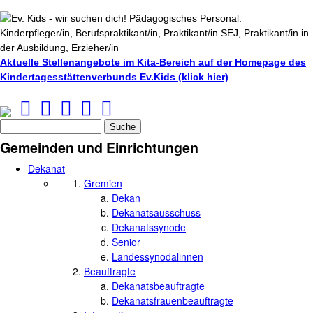
flyer_din_a6_10_5_cm_x_14_8_cm_ev-
kids_vorne_ansicht.jpg
Aktuelle Stellenangebote im Kita-Bereich auf der Homepage des
Kindertagesstättenverbunds Ev.Kids (klick hier)
Suche
Suchformular
Gemeinden und Einrichtungen
Dekanat
Gremien
Dekan
Dekanatsausschuss
Dekanatssynode
Senior
Landessynodalinnen
Beauftragte
Dekanatsbeauftragte
Dekanatsfrauenbeauftragte