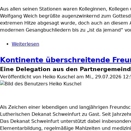
Aus allen seinen Stationen waren Kolleginnen, Kollegen
Wolfgang Weich begrüßte augenzwinkernd zum Gottesdi
extremen Hitze abgesagt wurde, doch auch an diesem Ab
modernen Gesangbuchliedern bis zu „ist da jemand“ von
Weiterlesen
über Ein Diakon mit Kultstatus
Kontinente überschreitende Freu
Eine Delegation aus den Partnergemeind
Veröffentlicht von
Heiko Kuschel
am
Mi., 29.07.2026 12
Als Zeichen einer lebendigen und langjährigen Freundsc
Lutherischen Dekanat Schweinfurt zu Gast. Seit Jahrze
Das Dekanat Schweinfurt unterstützt dabei insbesonder
Elementarbildung, regelmäßige Mahlzeiten und medizin