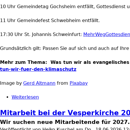
10 Uhr Gemeindetag Gochsheim entfällt, Gottesdienst um 
11 Uhr Gemeindefest Schwebheim entfällt.
17:30 Uhr St. Johannis Schweinfurt:
MehrWegGottesdie
Grundsätzlich gilt: Passen Sie auf sich und auch auf Ih
Mehr zum Thema:
Was tun wir als evangelische
tun-wir-fuer-den-klimaschutz
Image by
Gerd Altmann
from
Pixabay
Weiterlesen
über Veranstaltungsabsagen wegen Hi
Mitarbeit bei der Vesperkirche 2
Wir suchen neue Mitarbeitende für 2027.
Veröffentlicht von
Heiko Kuschel
am
Do., 18.06.2026 12