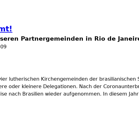
dschaft
mt!
seren Partnergemeinden in Rio de Janeir
:09
vier lutherischen Kirchengemeinden der brasilianischen 
re oder kleinere Delegationen. Nach der Coronaunterbr
eise nach Brasilien wieder aufgenommen. In diesem Ja
mt!