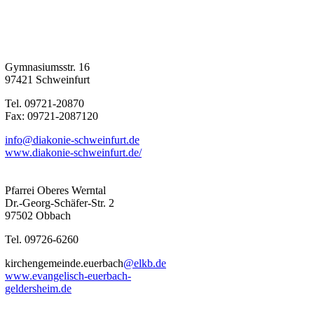
Gymnasiumsstr. 16
97421 Schweinfurt
Tel. 09721-20870
Fax: 09721-2087120
info@diakonie-schweinfurt.de
www.diakonie-schweinfurt.de/
Pfarrei Oberes Werntal
Dr.-Georg-Schäfer-Str. 2
97502 Obbach
Tel. 09726-6260
kirchengemeinde.euerbach
@elkb.de
www.evangelisch-euerbach-
geldersheim.de