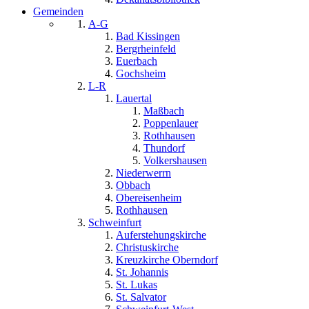
Gemeinden
A-G
Bad Kissingen
Bergrheinfeld
Euerbach
Gochsheim
L-R
Lauertal
Maßbach
Poppenlauer
Rothhausen
Thundorf
Volkershausen
Niederwerrn
Obbach
Obereisenheim
Rothhausen
Schweinfurt
Auferstehungskirche
Christuskirche
Kreuzkirche Oberndorf
St. Johannis
St. Lukas
St. Salvator