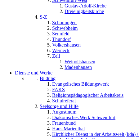
Schweinfurt-West
Gustav-Adolf-Kirche
Dreieinigkeitskirche
S-Z
Schonungen
Schwebheim
Sennfeld
Thundorf
Volkershausen
Werneck
Zell
Weipoltshausen
Madenhausen
Dienste und Werke
Bildung
Evangelisches Bildungswerk
FAKS
Religionspädagogischer Arbeitskreis
Schulreferat
Seelsorge und Hilfe
Augustinum
Diakonisches Werk Schweinfurt
Frauenbund
Haus Marienthal
Kirchlicher Dienst in der Arbeitswelt (kda) /