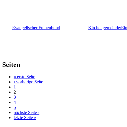
Evangelischer Frauenbund
Kirchengemeinde/Ein
Seiten
« erste Seite
‹ vorherige Seite
1
2
3
4
5
nächste Seite ›
letzte Seite »