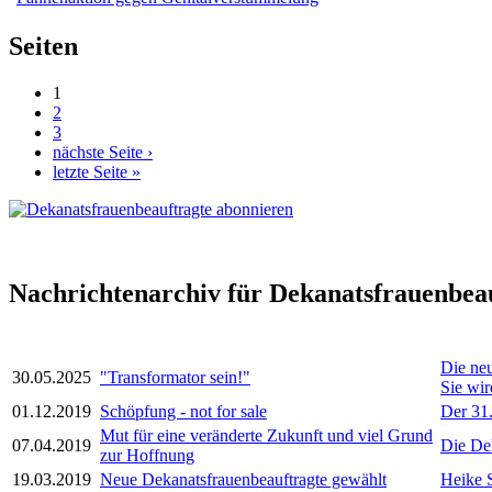
Seiten
1
2
3
nächste Seite ›
letzte Seite »
Nachrichtenarchiv für Dekanatsfrauenbea
Die neu
30.05.2025
"Transformator sein!"
Sie wir
01.12.2019
Schöpfung - not for sale
Der 31.
Mut für eine veränderte Zukunft und viel Grund
07.04.2019
Die Dek
zur Hoffnung
19.03.2019
Neue Dekanatsfrauenbeauftragte gewählt
Heike S