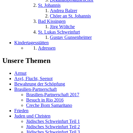
St. Johannis
Andrea Balzer
Chöre an St. Johannis
Bad Kissingen
Jörg Wöltche
St. Lukas Schweinfurt
Gustav Gunsenheimer
Kindertagesstätten
Adressen
Unsere Themen
Armut
Asyl, Flucht, Seenot
Bewahrung der Schöpfung
Brasilien-Partnerschaft
Brasilien-Partnerschaft 2017
Besuch in Rio 2016
Creche Bom Samaritano
Frieden
Juden und Christen
Jüdisches Schweinfurt Teil 1
Jüdisches Schweinfurt Teil 2
Jüdisches Schweinfurt Teil 3