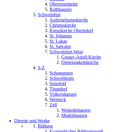
Obereisenheim
Rothhausen
Schweinfurt
Auferstehungskirche
Christuskirche
Kreuzkirche Oberndorf
St. Johannis
St. Lukas
St. Salvator
Schweinfurt-West
Gustav-Adolf-Kirche
Dreieinigkeitskirche
S-Z
Schonungen
Schwebheim
Sennfeld
Thundorf
Volkershausen
Werneck
Zell
Weipoltshausen
Madenhausen
Dienste und Werke
Bildung
Evangelisches Bildungswerk