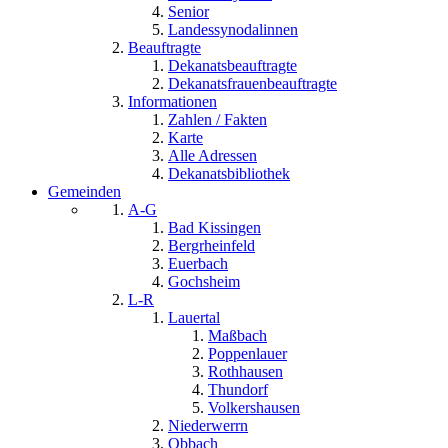
Senior
Landessynodalinnen
Beauftragte
Dekanatsbeauftragte
Dekanatsfrauenbeauftragte
Informationen
Zahlen / Fakten
Karte
Alle Adressen
Dekanatsbibliothek
Gemeinden
A-G
Bad Kissingen
Bergrheinfeld
Euerbach
Gochsheim
L-R
Lauertal
Maßbach
Poppenlauer
Rothhausen
Thundorf
Volkershausen
Niederwerrn
Obbach