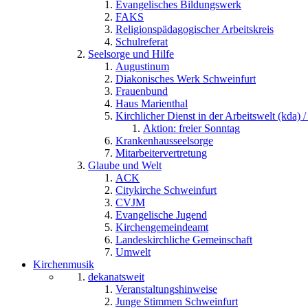
Evangelisches Bildungswerk
FAKS
Religionspädagogischer Arbeitskreis
Schulreferat
Seelsorge und Hilfe
Augustinum
Diakonisches Werk Schweinfurt
Frauenbund
Haus Marienthal
Kirchlicher Dienst in der Arbeitswelt (kda) /
Aktion: freier Sonntag
Krankenhausseelsorge
Mitarbeitervertretung
Glaube und Welt
ACK
Citykirche Schweinfurt
CVJM
Evangelische Jugend
Kirchengemeindeamt
Landeskirchliche Gemeinschaft
Umwelt
Kirchenmusik
dekanatsweit
Veranstaltungshinweise
Junge Stimmen Schweinfurt