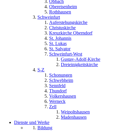
Obbach
Obereisenheim
Rothhausen
Schweinfurt
Auferstehungskirche
Christuskirche
Kreuzkirche Oberndorf
St. Johannis
St. Lukas
St. Salvator
Schweinfurt-West
Gustav-Adolf-Kirche
Dreieinigkeitskirche
S-Z
Schonungen
Schwebheim
Sennfeld
Thundorf
Volkershausen
Werneck
Zell
Weipoltshausen
Madenhausen
Dienste und Werke
Bildung