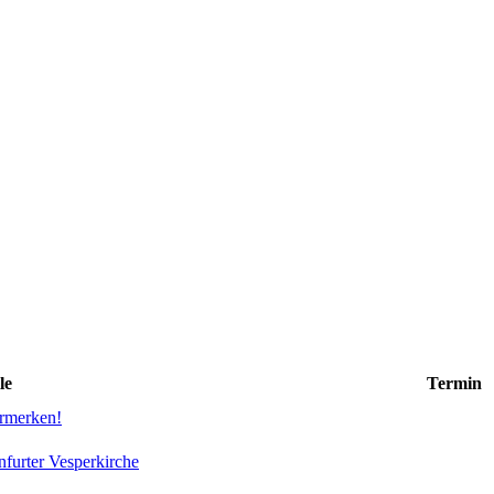
le
Termin
ormerken!
nfurter Vesperkirche