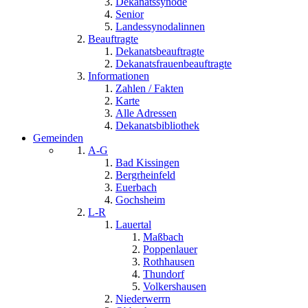
Dekanatssynode
Senior
Landessynodalinnen
Beauftragte
Dekanatsbeauftragte
Dekanatsfrauenbeauftragte
Informationen
Zahlen / Fakten
Karte
Alle Adressen
Dekanatsbibliothek
Gemeinden
A-G
Bad Kissingen
Bergrheinfeld
Euerbach
Gochsheim
L-R
Lauertal
Maßbach
Poppenlauer
Rothhausen
Thundorf
Volkershausen
Niederwerrn