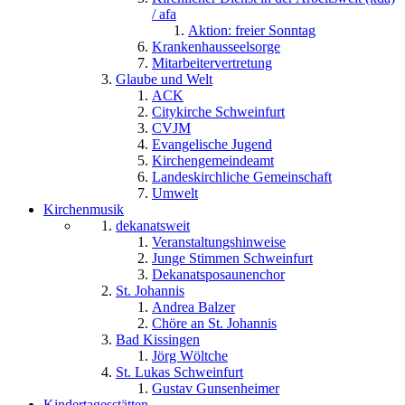
/ afa
Aktion: freier Sonntag
Krankenhausseelsorge
Mitarbeitervertretung
Glaube und Welt
ACK
Citykirche Schweinfurt
CVJM
Evangelische Jugend
Kirchengemeindeamt
Landeskirchliche Gemeinschaft
Umwelt
Kirchenmusik
dekanatsweit
Veranstaltungshinweise
Junge Stimmen Schweinfurt
Dekanatsposaunenchor
St. Johannis
Andrea Balzer
Chöre an St. Johannis
Bad Kissingen
Jörg Wöltche
St. Lukas Schweinfurt
Gustav Gunsenheimer
Kindertagesstätten