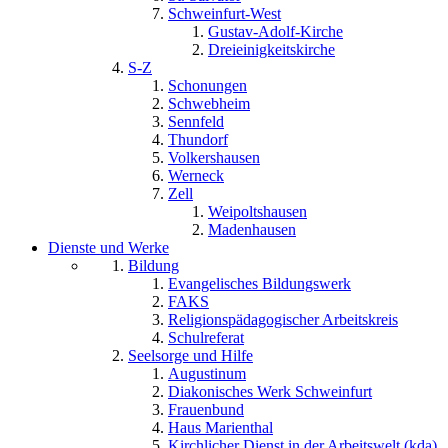
Schweinfurt-West
Gustav-Adolf-Kirche
Dreieinigkeitskirche
S-Z
Schonungen
Schwebheim
Sennfeld
Thundorf
Volkershausen
Werneck
Zell
Weipoltshausen
Madenhausen
Dienste und Werke
Bildung
Evangelisches Bildungswerk
FAKS
Religionspädagogischer Arbeitskreis
Schulreferat
Seelsorge und Hilfe
Augustinum
Diakonisches Werk Schweinfurt
Frauenbund
Haus Marienthal
Kirchlicher Dienst in der Arbeitswelt (kda)