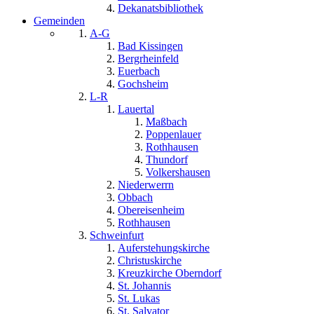
Dekanatsbibliothek
Gemeinden
A-G
Bad Kissingen
Bergrheinfeld
Euerbach
Gochsheim
L-R
Lauertal
Maßbach
Poppenlauer
Rothhausen
Thundorf
Volkershausen
Niederwerrn
Obbach
Obereisenheim
Rothhausen
Schweinfurt
Auferstehungskirche
Christuskirche
Kreuzkirche Oberndorf
St. Johannis
St. Lukas
St. Salvator