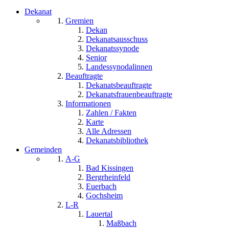
Dekanat
Gremien
Dekan
Dekanatsausschuss
Dekanatssynode
Senior
Landessynodalinnen
Beauftragte
Dekanatsbeauftragte
Dekanatsfrauenbeauftragte
Informationen
Zahlen / Fakten
Karte
Alle Adressen
Dekanatsbibliothek
Gemeinden
A-G
Bad Kissingen
Bergrheinfeld
Euerbach
Gochsheim
L-R
Lauertal
Maßbach