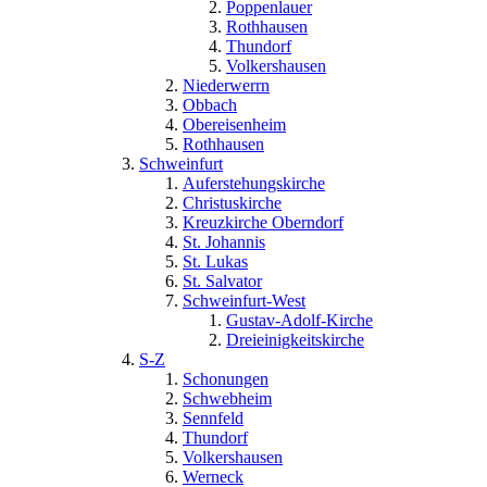
Poppenlauer
Rothhausen
Thundorf
Volkershausen
Niederwerrn
Obbach
Obereisenheim
Rothhausen
Schweinfurt
Auferstehungskirche
Christuskirche
Kreuzkirche Oberndorf
St. Johannis
St. Lukas
St. Salvator
Schweinfurt-West
Gustav-Adolf-Kirche
Dreieinigkeitskirche
S-Z
Schonungen
Schwebheim
Sennfeld
Thundorf
Volkershausen
Werneck