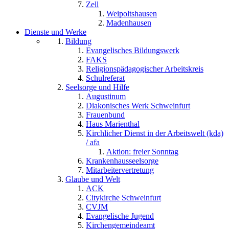
Zell
Weipoltshausen
Madenhausen
Dienste und Werke
Bildung
Evangelisches Bildungswerk
FAKS
Religionspädagogischer Arbeitskreis
Schulreferat
Seelsorge und Hilfe
Augustinum
Diakonisches Werk Schweinfurt
Frauenbund
Haus Marienthal
Kirchlicher Dienst in der Arbeitswelt (kda)
/ afa
Aktion: freier Sonntag
Krankenhausseelsorge
Mitarbeitervertretung
Glaube und Welt
ACK
Citykirche Schweinfurt
CVJM
Evangelische Jugend
Kirchengemeindeamt