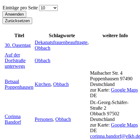
Einträge pro Seite
Titel
Schlagworte
weitere Info
Dekanatsfrauenbeauftragte
,
30. Oasentag
Obbach
Auf der
Dorfstraße
Obbach
unterwegs
Maibacher Str. 4
Poppenhausen
97490
Betsaal
Kirchen
,
Obbach
Deutschland
Poppenhausen
zur Karte:
Google Maps
DE
Dr.-Georg-Schäfer-
Straße 2
Obbach
97502
Corinna
Personen
,
Obbach
Deutschland
Bandorf
zur Karte:
Google Maps
DE
corinna.bandorf@elkb.d