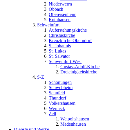
Niederwerrn
Obbach
Obereisenheim
Rothhausen
Schweinfurt
Auferstehungskirche
Christuskirche
Kreuzkirche Oberndorf
St. Johannis
St. Lukas
St. Salvator
Schweinfurt-West
Gustav-Adolf-Kirche
Dreieinigkeitskirche
S-Z
Schonungen
Schwebheim
Sennfeld
Thundorf
Volkershausen
Werneck
Zell
Weipoltshausen
Madenhausen
Dienste und Werke