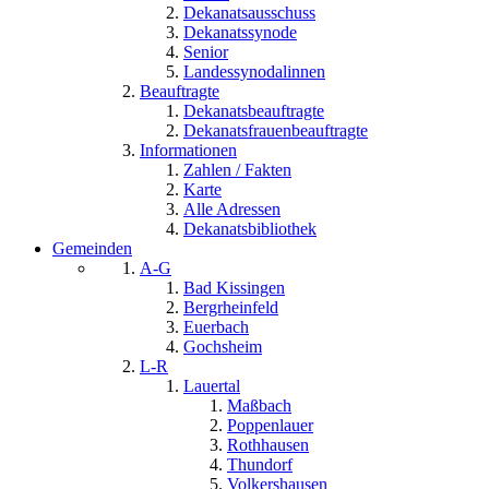
Dekanatsausschuss
Dekanatssynode
Senior
Landessynodalinnen
Beauftragte
Dekanatsbeauftragte
Dekanatsfrauenbeauftragte
Informationen
Zahlen / Fakten
Karte
Alle Adressen
Dekanatsbibliothek
Gemeinden
A-G
Bad Kissingen
Bergrheinfeld
Euerbach
Gochsheim
L-R
Lauertal
Maßbach
Poppenlauer
Rothhausen
Thundorf
Volkershausen