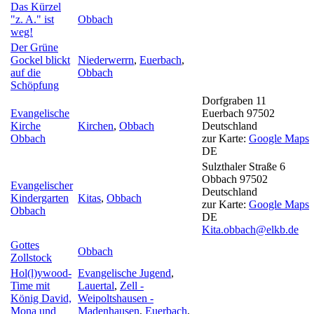
Das Kürzel
"z. A." ist
Obbach
weg!
Der Grüne
Gockel blickt
Niederwerrn
,
Euerbach
,
auf die
Obbach
Schöpfung
Dorfgraben 11
Evangelische
Euerbach
97502
Kirche
Kirchen
,
Obbach
Deutschland
Obbach
zur Karte:
Google Maps
DE
Sulzthaler Straße 6
Obbach
97502
Evangelischer
Deutschland
Kindergarten
Kitas
,
Obbach
zur Karte:
Google Maps
Obbach
DE
Kita.obbach@elkb.de
Gottes
Obbach
Zollstock
Hol(l)ywood-
Evangelische Jugend
,
Time mit
Lauertal
,
Zell -
König David,
Weipoltshausen -
Mona und
Madenhausen
,
Euerbach
,