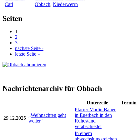
Carl
Obbach
,
Niederwerrn
Seiten
1
2
3
nächste Seite ›
letzte Seite »
Nachrichtenarchiv für Obbach
Unterzeile
Termin
Pfarrer Martin Bauer
„Weihnachten geht
in Euerbach in den
29.12.2025
weiter“
Ruhestand
verabschiedet
In einem
abwechslungsreichen