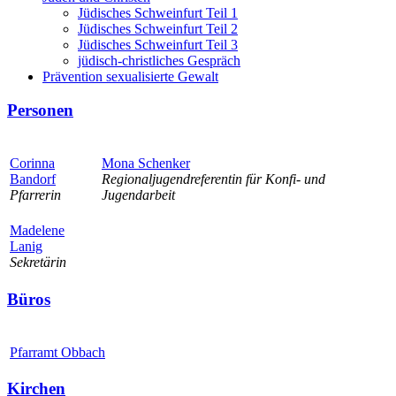
Jüdisches Schweinfurt Teil 1
Jüdisches Schweinfurt Teil 2
Jüdisches Schweinfurt Teil 3
jüdisch-christliches Gespräch
Prävention sexualisierte Gewalt
Personen
Corinna
Mona Schenker
Bandorf
Regionaljugendreferentin für Konfi- und
Pfarrerin
Jugendarbeit
Madelene
Lanig
Sekretärin
Büros
Pfarramt Obbach
Kirchen