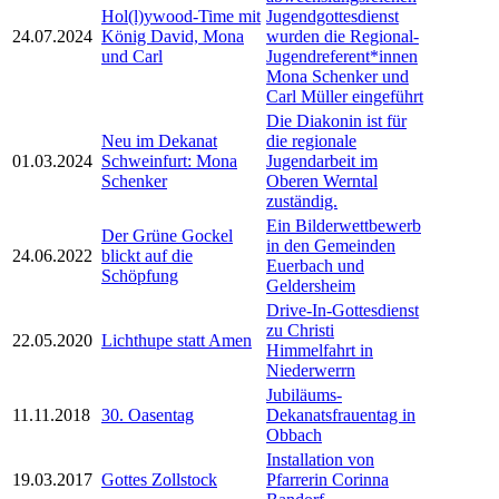
Hol(l)ywood-Time mit
Jugendgottesdienst
24.07.2024
König David, Mona
wurden die Regional-
und Carl
Jugendreferent*innen
Mona Schenker und
Carl Müller eingeführt
Die Diakonin ist für
Neu im Dekanat
die regionale
01.03.2024
Schweinfurt: Mona
Jugendarbeit im
Schenker
Oberen Werntal
zuständig.
Ein Bilderwettbewerb
Der Grüne Gockel
in den Gemeinden
24.06.2022
blickt auf die
Euerbach und
Schöpfung
Geldersheim
Drive-In-Gottesdienst
zu Christi
22.05.2020
Lichthupe statt Amen
Himmelfahrt in
Niederwerrn
Jubiläums-
11.11.2018
30. Oasentag
Dekanatsfrauentag in
Obbach
Installation von
19.03.2017
Gottes Zollstock
Pfarrerin Corinna