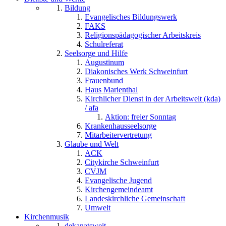
Bildung
Evangelisches Bildungswerk
FAKS
Religionspädagogischer Arbeitskreis
Schulreferat
Seelsorge und Hilfe
Augustinum
Diakonisches Werk Schweinfurt
Frauenbund
Haus Marienthal
Kirchlicher Dienst in der Arbeitswelt (kda)
/ afa
Aktion: freier Sonntag
Krankenhausseelsorge
Mitarbeitervertretung
Glaube und Welt
ACK
Citykirche Schweinfurt
CVJM
Evangelische Jugend
Kirchengemeindeamt
Landeskirchliche Gemeinschaft
Umwelt
Kirchenmusik
dekanatsweit