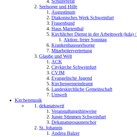
Schulreferat
Seelsorge und Hilfe
Augustinum
Diakonisches Werk Schweinfurt
Frauenbund
Haus Marienthal
Kirchlicher Dienst in der Arbeitswelt (kda) /
Aktion: freier Sonntag
Krankenhausseelsorge
Mitarbeitervertretung
Glaube und Welt
ACK
Citykirche Schweinfurt
CVJM
Evangelische Jugend
Kirchengemeindeamt
Landeskirchliche Gemeinschaft
Umwelt
Kirchenmusik
dekanatsweit
Veranstaltungshinweise
Junge Stimmen Schweinfurt
Dekanatsposaunenchor
St. Johannis
Andrea Balzer