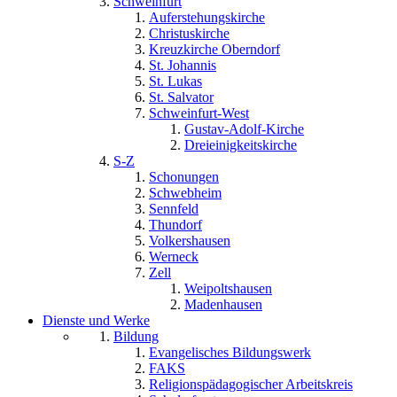
Schweinfurt
Auferstehungskirche
Christuskirche
Kreuzkirche Oberndorf
St. Johannis
St. Lukas
St. Salvator
Schweinfurt-West
Gustav-Adolf-Kirche
Dreieinigkeitskirche
S-Z
Schonungen
Schwebheim
Sennfeld
Thundorf
Volkershausen
Werneck
Zell
Weipoltshausen
Madenhausen
Dienste und Werke
Bildung
Evangelisches Bildungswerk
FAKS
Religionspädagogischer Arbeitskreis