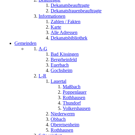
Dekanatsbeauftragte
Dekanatsfrauenbeauftragte
Informationen
Zahlen / Fakten
Karte
Alle Adressen
Dekanatsbibliothek
Gemeinden
A-G
Bad Kissingen
Bergrheinfeld
Euerbach
Gochsheim
L-R
Lauertal
Maßbach
Poppenlauer
Rothhausen
Thundorf
Volkershausen
Niederwerrn
Obbach
Obereisenheim
Rothhausen