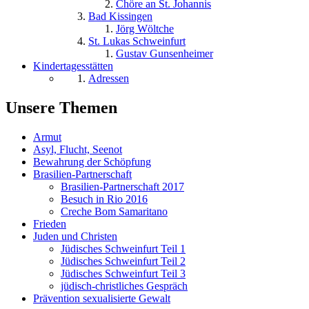
Chöre an St. Johannis
Bad Kissingen
Jörg Wöltche
St. Lukas Schweinfurt
Gustav Gunsenheimer
Kindertagesstätten
Adressen
Unsere Themen
Armut
Asyl, Flucht, Seenot
Bewahrung der Schöpfung
Brasilien-Partnerschaft
Brasilien-Partnerschaft 2017
Besuch in Rio 2016
Creche Bom Samaritano
Frieden
Juden und Christen
Jüdisches Schweinfurt Teil 1
Jüdisches Schweinfurt Teil 2
Jüdisches Schweinfurt Teil 3
jüdisch-christliches Gespräch
Prävention sexualisierte Gewalt