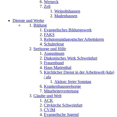
Werneck
Zell
Weipoltshausen
Madenhausen
Dienste und Werke
Bildung
Evangelisches Bildungswerk
FAKS
Religionspädagogischer Arbeitskreis
Schulreferat
Seelsorge und Hilfe
Augustinum
Diakonisches Werk Schweinfurt
Frauenbund
Haus Marienthal
Kirchlicher Dienst in der Arbeitswelt (kda)
/ afa
Aktion: freier Sonntag
Krankenhausseelsorge
Mitarbeitervertretung
Glaube und Welt
ACK
Citykirche Schweinfurt
CVJM
Evangelische Jugend