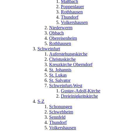
Maßbach
Poppenlauer
Rothhausen
Thundorf
Volkershausen
Niederwerrn
Obbach
Obereisenheim
Rothhausen
Schweinfurt
Auferstehungskirche
Christuskirche
Kreuzkirche Oberndorf
St. Johannis
St. Lukas
St. Salvator
Schweinfurt-West
Gustav-Adolf-Kirche
Dreieinigkeitskirche
S-Z
Schonungen
Schwebheim
Sennfeld
Thundorf
Volkershausen