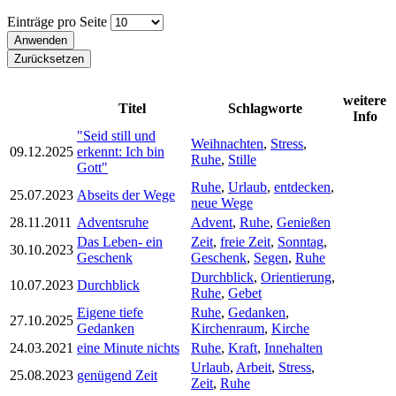
Einträge pro Seite
weitere
Titel
Schlagworte
Info
"Seid still und
Weihnachten
,
Stress
,
09.12.2025
erkennt: Ich bin
Ruhe
,
Stille
Gott"
Ruhe
,
Urlaub
,
entdecken
,
25.07.2023
Abseits der Wege
neue Wege
28.11.2011
Adventsruhe
Advent
,
Ruhe
,
Genießen
Das Leben- ein
Zeit
,
freie Zeit
,
Sonntag
,
30.10.2023
Geschenk
Geschenk
,
Segen
,
Ruhe
Durchblick
,
Orientierung
,
10.07.2023
Durchblick
Ruhe
,
Gebet
Eigene tiefe
Ruhe
,
Gedanken
,
27.10.2025
Gedanken
Kirchenraum
,
Kirche
24.03.2021
eine Minute nichts
Ruhe
,
Kraft
,
Innehalten
Urlaub
,
Arbeit
,
Stress
,
25.08.2023
genügend Zeit
Zeit
,
Ruhe