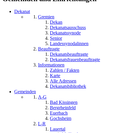
Dekanat
Gremien
Dekan
Dekanatsausschuss
Dekanatssynode
Senior
Landessynodalinnen
Beauftragte
Dekanatsbeauftragte
Dekanatsfrauenbeauftragte
Informationen
Zahlen / Fakten
Karte
Alle Adressen
Dekanatsbibliothek
Gemeinden
A-G
Bad Kissingen
Bergrheinfeld
Euerbach
Gochsheim
L-R
Lauertal