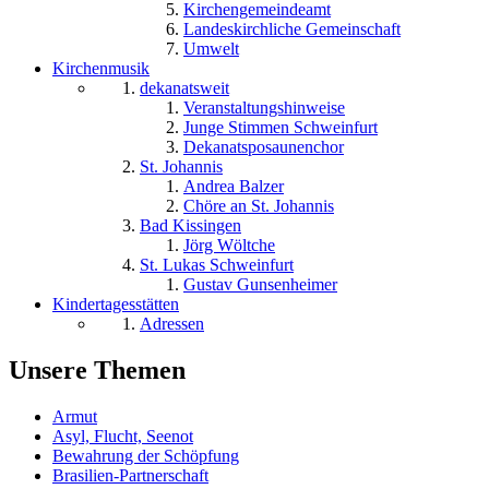
Kirchengemeindeamt
Landeskirchliche Gemeinschaft
Umwelt
Kirchenmusik
dekanatsweit
Veranstaltungshinweise
Junge Stimmen Schweinfurt
Dekanatsposaunenchor
St. Johannis
Andrea Balzer
Chöre an St. Johannis
Bad Kissingen
Jörg Wöltche
St. Lukas Schweinfurt
Gustav Gunsenheimer
Kindertagesstätten
Adressen
Unsere Themen
Armut
Asyl, Flucht, Seenot
Bewahrung der Schöpfung
Brasilien-Partnerschaft